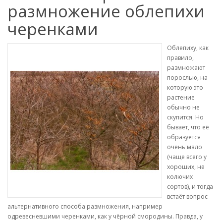
размножение облепихи
черенками
Облепиху, как
правило,
размножают
порослью, на
которую это
растение
обычно не
скупится. Но
бывает, что её
образуется
очень мало
(чаще всего у
хороших, не
колючих
сортов), и тогда
встаёт вопрос
альтернативного способа размножения, например
одревесневшими черенками, как у чёрной смородины. Правда, у