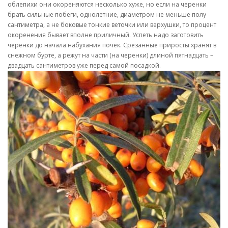
облепихи они окореняются несколько хуже, но если на черенки
брать сильные побеги, однолетние, диаметром не меньше полу
сантиметра, а не боковые тонкие веточки или верхушки, то процент
окоренения бывает вполне приличный. Успеть надо заготовить
черенки до начала набухания почек. Срезанные приросты хранят в
снежном бурте, а режут на части (на черенки) длиной пятнадцать –
двадцать сантиметров уже перед самой посадкой.