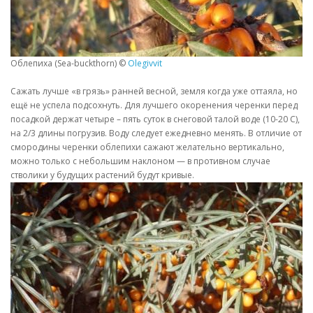
Облепиха (Sea-buckthorn) ©
Olegivvit
Сажать лучше «в грязь» ранней весной, земля когда уже оттаяла, но
ещё не успела подсохнуть. Для лучшего окоренения черенки перед
посадкой держат четыре – пять суток в снеговой талой воде (10-20 С),
на 2/3 длины погрузив. Воду следует ежедневно менять. В отличие от
смородины черенки облепихи сажают желательно вертикально,
можно только с небольшим наклоном — в противном случае
стволики у будущих растений будут кривые.