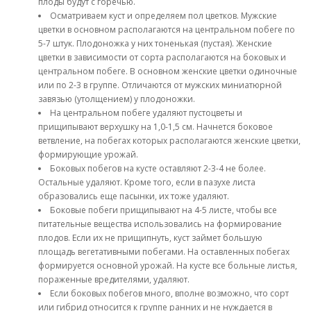
плоды будут с горечью.
Осматриваем куст и определяем пол цветков. Мужские
цветки в основном располагаются на центральном побеге по
5-7 штук. Плодоножка у них тоненькая (пустая). Женские
цветки в зависимости от сорта располагаются на боковых и
центральном побеге. В основном женские цветки одиночные
или по 2-3 в группе. Отличаются от мужских миниатюрной
завязью (утолщением) у плодоножки.
На центральном побеге удаляют пустоцветы и
прищипывают верхушку на 1,0-1,5 см. Начнется боковое
ветвление, на побегах которых располагаются женские цветки,
формирующие урожай.
Боковых побегов на кусте оставляют 2-3-4 не более.
Остальные удаляют. Кроме того, если в пазухе листа
образовались еще пасынки, их тоже удаляют.
Боковые побеги прищипывают на 4-5 листе, чтобы все
питательные вещества использовались на формирование
плодов. Если их не прищипнуть, куст займет большую
площадь вегетативными побегами. На оставленных побегах
формируется основной урожай. На кусте все больные листья,
пораженные вредителями, удаляют.
Если боковых побегов много, вполне возможно, что сорт
или гибрид относится к группе ранних и не нуждается в