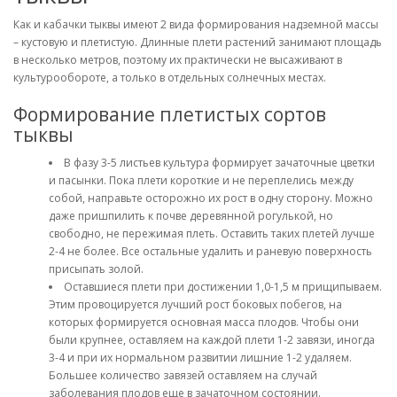
Как и кабачки тыквы имеют 2 вида формирования надземной массы
– кустовую и плетистую. Длинные плети растений занимают площадь
в несколько метров, поэтому их практически не высаживают в
культурообороте, а только в отдельных солнечных местах.
Формирование плетистых сортов
тыквы
В фазу 3-5 листьев культура формирует зачаточные цветки
и пасынки. Пока плети короткие и не переплелись между
собой, направьте осторожно их рост в одну сторону. Можно
даже пришпилить к почве деревянной рогулькой, но
свободно, не пережимая плеть. Оставить таких плетей лучше
2-4 не более. Все остальные удалить и раневую поверхность
присыпать золой.
Оставшиеся плети при достижении 1,0-1,5 м прищипываем.
Этим провоцируется лучший рост боковых побегов, на
которых формируется основная масса плодов. Чтобы они
были крупнее, оставляем на каждой плети 1-2 завязи, иногда
3-4 и при их нормальном развитии лишние 1-2 удаляем.
Большее количество завязей оставляем на случай
заболевания плодов еще в зачаточном состоянии.