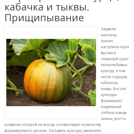
кабачка и тыквы.
Прищипывание
Зацвели
каштаны,
значит,
наступила пора
высева в
открытый грунт
теплолюбивых
культур, в том
числе огурцов,
кабачков,
тыквы. Все эти
культуры
формируют
надземный
стебель в виде
лианы, рост и
развитие которой не всегда соответствуют количеству
формируемого урожая. Заставить культуру увеличить