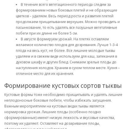
В течение всего вегетационного периода следим за
формированием новых боковых плетей и не образующие
цветков – удаляем. Весь период роста и развития плетей
продолжаем прищипывание верхушек. Можно проводить и
пасынкование, то есть удалять все пазушные вегетативные
побеги при их длине не более 5 см.
В августе формируем урожай. На плетях оставляем
желаемое количество плодов для дозревания. Лучше 1-3-4
плода на весь куст, не более. Все лишние молодые тыквы
удаляем и в свежем виде используем для каш, запекания в
духовом шкафу и других блюд. Снимаем зрелые плоды до
наступления холодов. Храним в сухом теплом месте. Кухня –
отличное место для их хранения.
Формирование кустовых сортов тыквы
Кустовые формы тоже необходимо прищипывать и удалять лишние
неплодоносные боковые побеги, чтобы избежать загущения.
Важным мероприятием на кустовых видах тыквы является
нормировка урожая. Лишние плоды (особенно поздно
сформированные) имеют низкую лежкость и вкусовые качества,
поэтому их удаляют. Оставляют на дозаривание плоды,