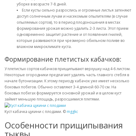
уборке в возрасте 7-8 дней.
Если кусты сильно разрослись и огромные листья затеняют
доступ солнечным лучам и насекомым опылителям (в случае
опыляемых сортов), то в период плодоношения в местах
формирования урожая можно удалить 2-3 листа. Этот прием
одновременно защитит растение и от появления гнилей,
которые развиваются при чрезмерно обильном поливе во
влажном микроклимате куста.
Формирование плетистых кабачков:
У плетистых сортов кабачков прищипывают верхушку над 4-6 листом.
Некоторые огородники предлагают удалять часть главного стебля в
начале бутонизации. К этому периоду кабачок уже имеет несколько
боковых побегов. Обычно оставляют 3-4 длиной 60-70 см. На
боковых побегах формируется основной урожай и в целом куст
займет меньшую площадь, разросшимися плетями.
Куст кабачка цукини с плодами. ©
mggkc
Особенности прищипывания
тыквы