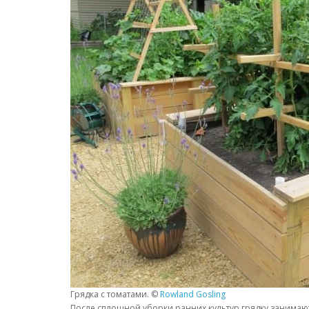
Грядка с томатами. ©
Rowland Gosling
После сплошной уборки ранних культур грядку занимают