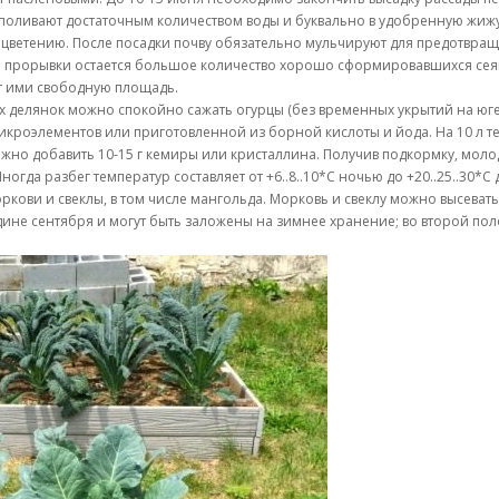
поливают достаточным количеством воды и буквально в удобренную жижу
цветению. После посадки почву обязательно мульчируют для предотвра
ой прорывки остается большое количество хорошо сформировавшихся сеян
т ими свободную площадь.
делянок можно спокойно сажать огурцы (без временных укрытий на юге и
икроэлементов или приготовленной из борной кислоты и йода. На 10 л т
жно добавить 10-15 г кемиры или кристаллина. Получив подкормку, моло
огда разбег температур составляет от +6..8..10*С ночью до +20..25..30*С 
ркови и свеклы, в том числе мангольда. Морковь и свеклу можно высевать
ине сентября и могут быть заложены на зимнее хранение; во второй п