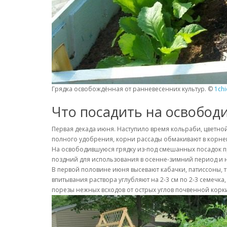
Грядка освобождённая от ранневесенних культур. ©
1chi
Что посадить на освобод
Первая декада июня. Наступило время кольраби, цветной 
полного удобрения, корни рассады обмакивают в корнев
На освободившуюся грядку из-под смешанных посадок пря
поздний для использования в осенне-зимний период и 
В первой половине июня высевают кабачки, патиссоны, 
впитывания раствора углубляют на 2-3 см по 2-3 семечк
порезы нежных всходов от острых углов почвенной корк