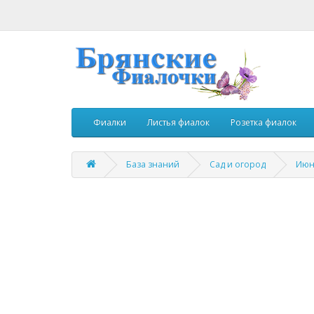
Фиалки
Листья фиалок
Розетка фиалок
База знаний
Сад и огород
Июн