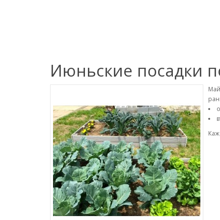
Июньские посадки п
Май
ран
о
в
Каж