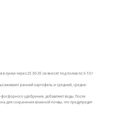
в лунки через 25 30-35 см вносят под полив по 5-10 г
 высаживают ранний картофель и средний, средне-
но-фосфорного удобрения, добавляют воды. После
ужна для сохранения влажной почвы, что предупредит