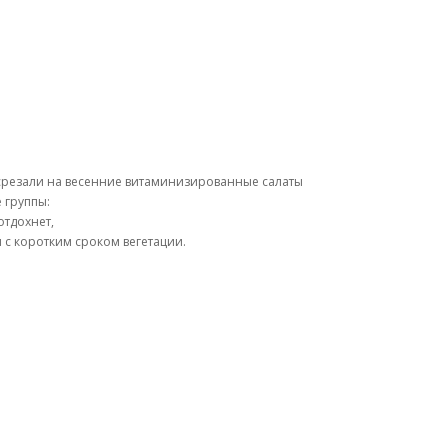
, срезали на весенние витаминизированные салаты
 группы:
отдохнет,
 с коротким сроком вегетации.