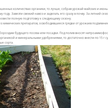
ышенных количествах органики, то лучше, собрав урожай майских и июнь
 году. Завезти свежий навоз и заделать его сразу в почву. За летний с
овести полную подготовку к следующему сезону.
з химических препаратов, освободившиеся грядки от урожаев подзимних
ороздам будущего посева или посадки. Под полив вносят нитроаммофоску
ганикой и минеральными удобрениями, то достаточно внести по 15 г суп
ые сорта.