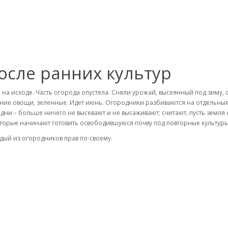
осле ранних культур
 на исходе. Часть огорода опустела. Сняли урожай, высеянный под зиму
ние овощи, зеленные. Идет июнь. Огородники разбиваются на отдельные
дни – больше ничего не высевают и не высаживают; считают, пусть земля 
торые начинают готовить освободившуюся почву под повторные культуры
дый из огородников прав по-своему.