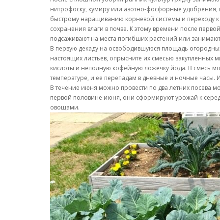
нитрофоску, кумиру или азотно-фосфорные удобрения, 
быстрому наращиванию корневой системы и переходу к 
сохранения влаги в почве. К этому времени после перв
подсаживают на места погибших растений или занимаю
В первую декаду на освободившуюся площадь огородных 
настоящих листьев, опрысните их смесью закупленных м
кислоты и неполную кофейную ложечку йода. В смесь мо
температуре, и ее перепадам в дневные и ночные часы. Ин
В течение июня можно провести по два летних посева мо
первой половине июня, они сформируют урожай к серед
овощами.