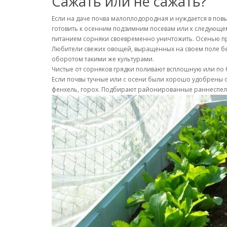
Сажать или не сажать?
Если на даче почва малоплодородная и нуждается в пов
готовить к осенним подзимним посевам или к следующему
питанием сорняки своевременно уничтожить. Осенью пр
Любители свежих овощей, выращенных на своем поле бе
оборотом такими же культурами.
Чистые от сорняков грядки поливают всплошную или по б
Если почвы тучные или с осени были хорошо удобрены ор
фенхель, горох. Подбирают районированные раннеспел