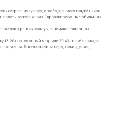
ских созревших культур, освободившиеся грядки начать
езон полить несколько раз. Спровоцированные обильным
 посевов и ранних культур, занимают повторным
 15-20 г на погонный метр или 30-40 г на м² площади.
ерфосфата. Высевают лук на перо, салаты, укроп,