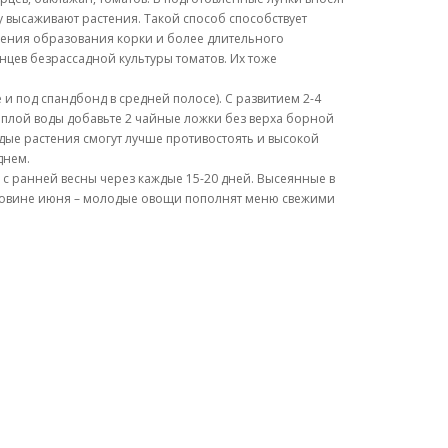
 высаживают растения. Такой способ способствует
щения образования корки и более длительного
цев безрассадной культуры томатов. Их тоже
 под спандбонд в средней полосе). С развитием 2-4
еплой воды добавьте 2 чайные ложки без верха борной
дые растения смогут лучше противостоять и высокой
днем.
 с ранней весны через каждые 15-20 дней. Высеянные в
оловине июня – молодые овощи пополнят меню свежими