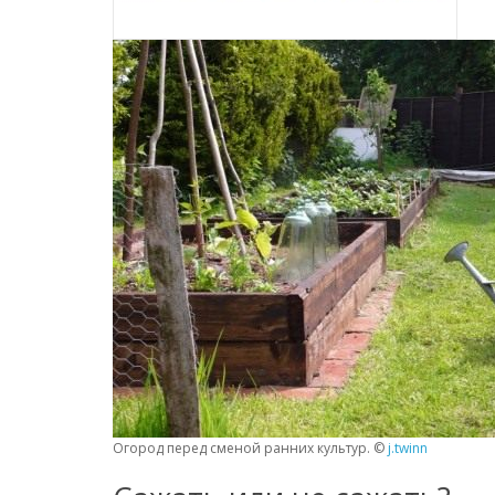
Огород перед сменой ранних культур. ©
j.twinn