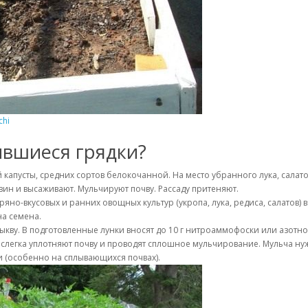
chi
ившиеся грядки?
капусты, средних сортов белокочанной. На место убранного лука, салатов 
ин и высаживают. Мульчируют почву. Рассаду притеняют.
но-вкусовых и ранних овощных культур (укропа, лука, редиса, салатов)
на семена.
тыкву. В подготовленные лунки вносят до 10 г нитроаммофоски или азот
а, слегка уплотняют почву и проводят сплошное мульчирование. Мульча н
и (особенно на сплывающихся почвах).