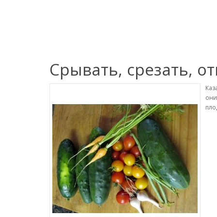
Срывать, срезать, 
Каз
они
пло