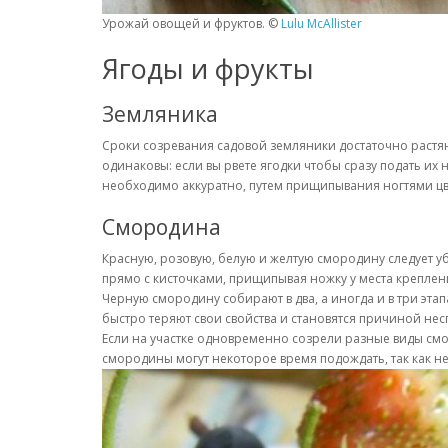
Урожай овощей и фруктов. ©
Lulu McAllister
Ягоды и фрукты
Земляника
Сроки созревания садовой земляники достаточно растяну
одинаковы: если вы рвете ягодки чтобы сразу подать их н
необходимо аккуратно, путем прищипывания ногтями цв
Смородина
Красную, розовую, белую и желтую смородину следует уб
прямо с кисточками, прищипывая ножку у места креплен
Черную смородину собирают в два, а иногда и в три этапа
быстро теряют свои свойства и становятся причиной не
Если на участке одновременно созрели разные виды смо
смородины могут некоторое время подождать, так как не