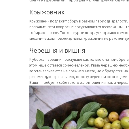
слегка недозрелыми. Тарой для малины должны служить
Крыжовник
Крыжовник подлежит сбору в разном периоде зрелости, в
поправить этот вопрос не представляется возможным – 
собирают позже. Тонкошкурые ягоды укладывают в емкости
механическим повреждениям, крыжовник не рекомендуется 
Черешня и вишня
К уборке черешни приступают как только она приобретае
этом, еще остается сочно-зеленой. Рвать черешню необ
восстанавливаются на прежнем месте, но образуются на 
рекомендуют срезать плодоножку черешни ножницами.
Вишня требует к себе такого же отношения, как и череш