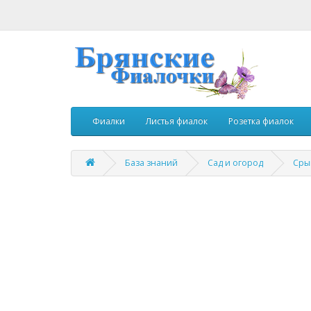
Фиалки
Листья фиалок
Розетка фиалок
База знаний
Сад и огород
Сры