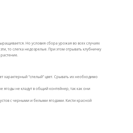
выращивается. Но условия сбора урожая во всех случаях
езти, то слегка недозрелые. При этом отрывать клубничку
 растение.
тет характерный “спелый” цвет. Срывать их необходимо
ые ягоды не кладут в общий контейнер, так как они
кустов с черными и белыми ягодами. Кисти красной