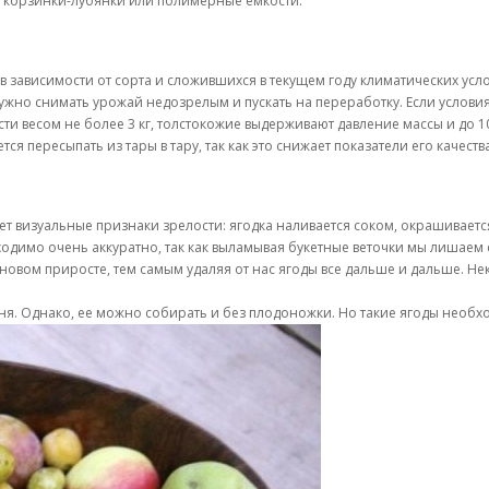
 корзинки-лубянки или полимерные емкости.
 зависимости от сорта и сложившихся в текущем году климатических усло
нужно снимать урожай недозрелым и пускать на переработку. Если услов
 весом не более 3 кг, толстокожие выдерживают давление массы и до 10 –
пересыпать из тары в тару, так как это снижает показатели его качества
т визуальные признаки зрелости: ягодка наливается соком, окрашивается
ходимо очень аккуратно, так как выламывая букетные веточки мы лишаем 
новом приросте, тем самым удаляя от нас ягоды все дальше и дальше. Не
ня. Однако, ее можно собирать и без плодоножки. Но такие ягоды необхо