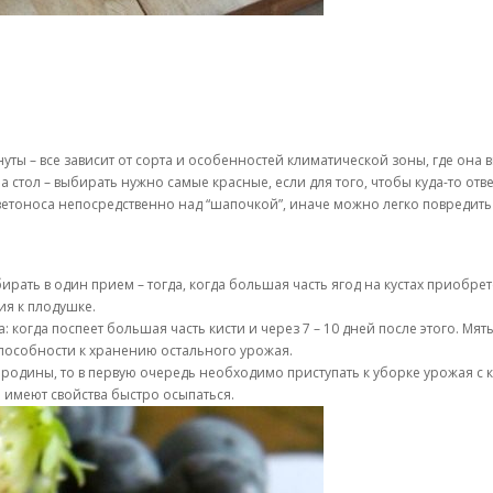
ты – все зависит от сорта и особенностей климатической зоны, где она 
а стол – выбирать нужно самые красные, если для того, чтобы куда-то отв
етоноса непосредственно над “шапочкой”, иначе можно легко повредить
ирать в один прием – тогда, когда большая часть ягод на кустах приобре
ия к плодушке.
: когда поспеет большая часть кисти и через 7 – 10 дней после этого. Мят
способности к хранению остального урожая.
родины, то в первую очередь необходимо приступать к уборке урожая с 
 имеют свойства быстро осыпаться.