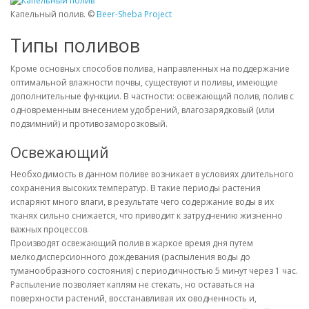
Капельный полив. ©
Beer-Sheba Project
Типы поливов
Кроме основных способов полива, направленных на поддержание
оптимальной влажности почвы, существуют и поливы, имеющие
дополнительные функции. В частности: освежающий полив, полив с
одновременным внесением удобрений, влагозарядковый (или
подзимний) и противозаморозковый.
Освежающий
Необходимость в данном поливе возникает в условиях длительного
сохранения высоких температур. В такие периоды растения
испаряют много влаги, в результате чего содержание воды в их
тканях сильно снижается, что приводит к затруднению жизненно
важных процессов.
Производят освежающий полив в жаркое время дня путем
мелкодисперсионного дождевания (распыления воды до
туманообразного состояния) с периодичностью 5 минут через 1 час.
Распыление позволяет каплям не стекать, но оставаться на
поверхности растений, восстанавливая их оводненность и,