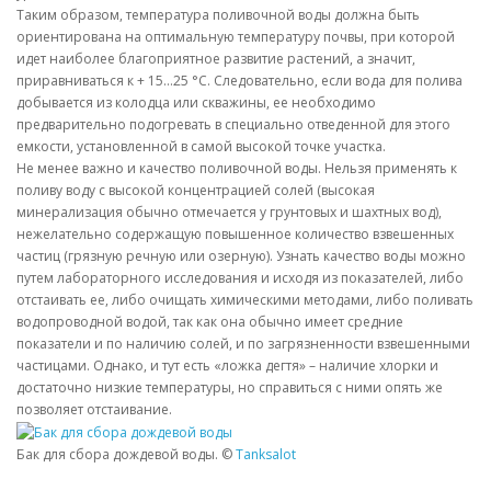
Таким образом, температура поливочной воды должна быть
ориентирована на оптимальную температуру почвы, при которой
идет наиболее благоприятное развитие растений, а значит,
приравниваться к + 15…25 °C. Следовательно, если вода для полива
добывается из колодца или скважины, ее необходимо
предварительно подогревать в специально отведенной для этого
емкости, установленной в самой высокой точке участка.
Не менее важно и качество поливочной воды. Нельзя применять к
поливу воду с высокой концентрацией солей (высокая
минерализация обычно отмечается у грунтовых и шахтных вод),
нежелательно содержащую повышенное количество взвешенных
частиц (грязную речную или озерную). Узнать качество воды можно
путем лабораторного исследования и исходя из показателей, либо
отстаивать ее, либо очищать химическими методами, либо поливать
водопроводной водой, так как она обычно имеет средние
показатели и по наличию солей, и по загрязненности взвешенными
частицами. Однако, и тут есть «ложка дегтя» – наличие хлорки и
достаточно низкие температуры, но справиться с ними опять же
позволяет отстаивание.
Бак для сбора дождевой воды. ©
Tanksalot