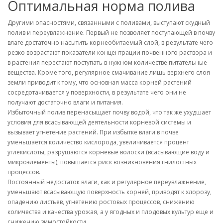
Оптимальная норма полива
Другими опасностями, связанными с поливами, выступают скудный
полив и переувлажнение. Первый не позволяет поступающей в почву
влаге достаточно насытить корнеобитаемый слой, в результате чего
резко возрастают показатели концентрации почвенного раствора и
в растения перестают поступать в нужном количестве питательные
вещества. Кроме того, регулярное смачивание лишь верхнего слоя
земли приводит к тому, что основная масса корней растений
сосредотачивается у поверхности, в результате чего они не
получают достаточно влаги и питания.
Избыточный полив перенасыщает почву водой, что так же ухудшает
условия для всасывающей деятельности корневой системы и
вызывает угнетение растений. При избытке влаги в почве
уменьшается количество кислорода, увеличивается процент
углекислоты, разрушаются корневые волоски (всасывающие воду и
микроэлементы), повышается риск возникновения гнилостных
процессов.
Постоянный недостаток влаги, как и регулярное переувлажнение,
уменьшают всасывающую поверхность корней, приводят к хлорозу,
опадению листьев, угнетению ростовых процессов, снижению
количества и качества урожая, а у ягодных и плодовых культур еще и
снижению зимостойкости.