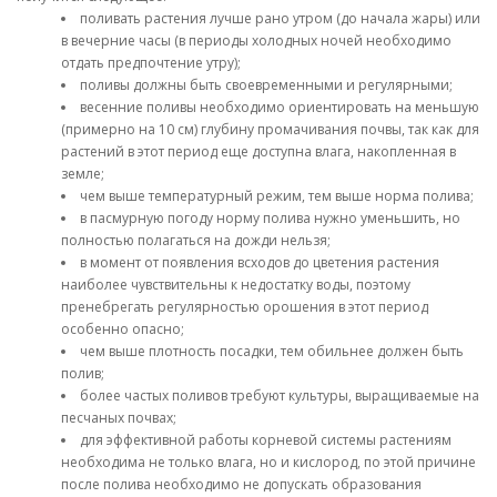
поливать растения лучше рано утром (до начала жары) или
в вечерние часы (в периоды холодных ночей необходимо
отдать предпочтение утру);
поливы должны быть своевременными и регулярными;
весенние поливы необходимо ориентировать на меньшую
(примерно на 10 см) глубину промачивания почвы, так как для
растений в этот период еще доступна влага, накопленная в
земле;
чем выше температурный режим, тем выше норма полива;
в пасмурную погоду норму полива нужно уменьшить, но
полностью полагаться на дожди нельзя;
в момент от появления всходов до цветения растения
наиболее чувствительны к недостатку воды, поэтому
пренебрегать регулярностью орошения в этот период
особенно опасно;
чем выше плотность посадки, тем обильнее должен быть
полив;
более частых поливов требуют культуры, выращиваемые на
песчаных почвах;
для эффективной работы корневой системы растениям
необходима не только влага, но и кислород, по этой причине
после полива необходимо не допускать образования