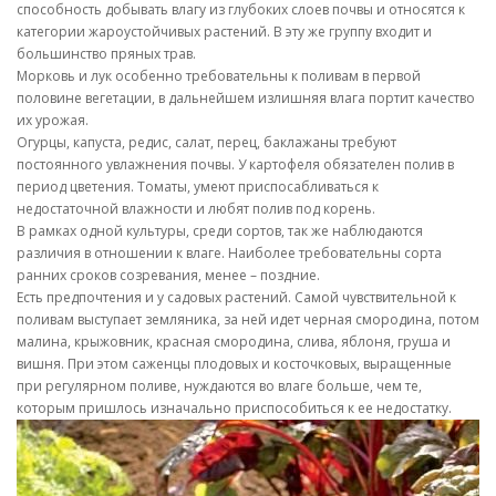
способность добывать влагу из глубоких слоев почвы и относятся к
категории жароустойчивых растений. В эту же группу входит и
большинство пряных трав.
Морковь и лук особенно требовательны к поливам в первой
половине вегетации, в дальнейшем излишняя влага портит качество
их урожая.
Огурцы, капуста, редис, салат, перец, баклажаны требуют
постоянного увлажнения почвы. У картофеля обязателен полив в
период цветения. Томаты, умеют приспосабливаться к
недостаточной влажности и любят полив под корень.
В рамках одной культуры, среди сортов, так же наблюдаются
различия в отношении к влаге. Наиболее требовательны сорта
ранних сроков созревания, менее – поздние.
Есть предпочтения и у садовых растений. Самой чувствительной к
поливам выступает земляника, за ней идет черная смородина, потом
малина, крыжовник, красная смородина, слива, яблоня, груша и
вишня. При этом саженцы плодовых и косточковых, выращенные
при регулярном поливе, нуждаются во влаге больше, чем те,
которым пришлось изначально приспособиться к ее недостатку.