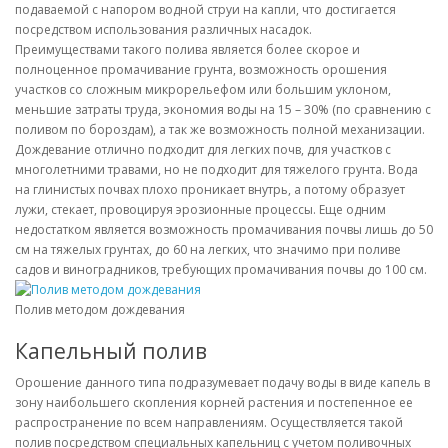
подаваемой с напором водной струи на капли, что достигается
посредством использования различных насадок.
Преимуществами такого полива является более скорое и
полноценное промачивание грунта, возможность орошения
участков со сложным микрорельефом или большим уклоном,
меньшие затраты труда, экономия воды на 15 – 30% (по сравнению с
поливом по бороздам), а так же возможность полной механизации.
Дождевание отлично подходит для легких почв, для участков с
многолетними травами, но не подходит для тяжелого грунта. Вода
на глинистых почвах плохо проникает внутрь, а потому образует
лужи, стекает, провоцируя эрозионные процессы. Еще одним
недостатком является возможность промачивания почвы лишь до 50
см на тяжелых грунтах, до 60 на легких, что значимо при поливе
садов и виноградников, требующих промачивания почвы до 100 см.
Полив методом дождевания
Капельный полив
Орошение данного типа подразумевает подачу воды в виде капель в
зону наибольшего скопления корней растения и постепенное ее
распространение по всем направлениям. Осуществляется такой
полив посредством специальных капельниц с учетом поливочных