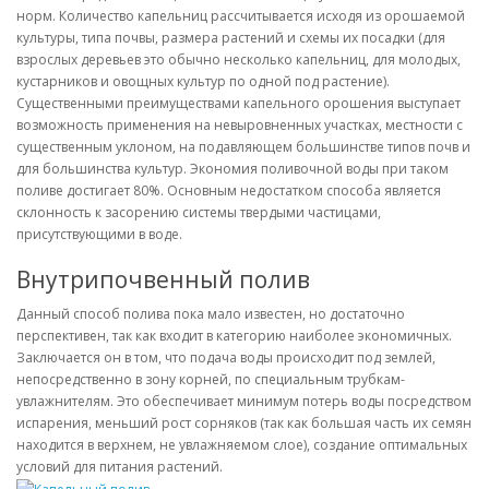
норм. Количество капельниц рассчитывается исходя из орошаемой
культуры, типа почвы, размера растений и схемы их посадки (для
взрослых деревьев это обычно несколько капельниц, для молодых,
кустарников и овощных культур по одной под растение).
Существенными преимуществами капельного орошения выступает
возможность применения на невыровненных участках, местности с
существенным уклоном, на подавляющем большинстве типов почв и
для большинства культур. Экономия поливочной воды при таком
поливе достигает 80%. Основным недостатком способа является
склонность к засорению системы твердыми частицами,
присутствующими в воде.
Внутрипочвенный полив
Данный способ полива пока мало известен, но достаточно
перспективен, так как входит в категорию наиболее экономичных.
Заключается он в том, что подача воды происходит под землей,
непосредственно в зону корней, по специальным трубкам-
увлажнителям. Это обеспечивает минимум потерь воды посредством
испарения, меньший рост сорняков (так как большая часть их семян
находится в верхнем, не увлажняемом слое), создание оптимальных
условий для питания растений.