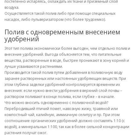
постепенно испаряясь, охлаждать их ткани и приземный слой
воздуха.
Осуществляется такой полив либо при помощи специальных
насадок, либо пульверизатором (что более трудоемко).
Полив с одновременным внесением
удобрений
Этот тип полива экономически более выгоден, чем отдельно полив и
внесение удобрений. Выгода объясняется тем, что питательные
вещества, растворенные в воде, быстрее проникают в зону корней и
лучше усваиваются растениями.
Производится такой полив путем добавления в поливочную воду
заранее растворенных или настоянных удобряющих веществ. При
этом глубина заделки удобрений контролируется временем их
внесения: если нужно внести удобрения в верхний слой почвы –
раствором поливают в конце полива, если глубже – в начале.
Что можно вносить одновременно с поливочной водой?
Перебродивший птичий помет, навозную жижу, травяной или
компостный чай, калийную, аммиачную селитру и пр. При этом
соотношение органических удобрений должно составлять 1:10 (с
водой), а минеральных 1:100, так как в более сильной концентрации
растения получат ожог.