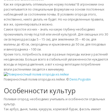
Как же определить оптимальную норму полива? В агрономии она
рассчитывается по специальным формулам на основе постоянных
наблюдений за состоянием почвы. В условиях огорода этого,
естественно, никто делать не будет. Но на определенные правила,
все же, ориентироваться можно.
Самое простое из них – знать на какую глубину необходимо
промачивать почву под той или иной культурой. Для овощных это 30
см (в период рассады 5 – 15 см), для земляники 35 – 40 см, для
малины до 40 см, смородины и крыжовника до 50 см, для плодовых
и виноградника – 100 см.
Кроме того, потребность в воде в разные периоды жизни у растений
неодинакова. Больше всего в стабильной увлажненности нуждаются
всходы и период цветения, а вот к концу вегетации потребление
влаги растениями сводится к минимуму.
Поверхностный полив огорода из лейки. ©
Denis Pogostin
Особенности культур
Поливая огород, необходимо учитывать и особенности отдельных
культур.
Так арбуз, дыня, тыква, кукуруза, кормовой бурак, фасоль имеют