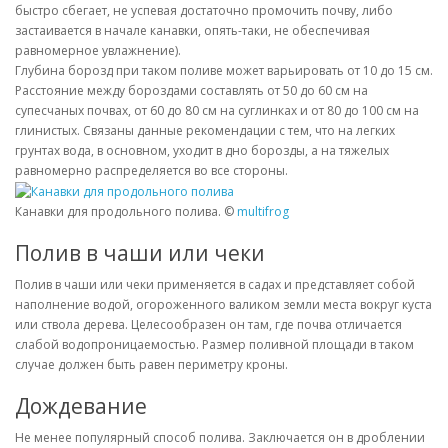
быстро сбегает, не успевая достаточно промочить почву, либо
застаивается в начале канавки, опять-таки, не обеспечивая
равномерное увлажнение).
Глубина борозд при таком поливе может варьировать от 10 до 15 см.
Расстояние между бороздами составлять от 50 до 60 см на
супесчаных почвах, от 60 до 80 см на суглинках и от 80 до 100 см на
глинистых. Связаны данные рекомендации с тем, что на легких
грунтах вода, в основном, уходит в дно борозды, а на тяжелых
равномерно распределяется во все стороны.
Канавки для продольного полива. ©
multifrog
Полив в чаши или чеки
Полив в чаши или чеки применяется в садах и представляет собой
наполнение водой, огороженного валиком земли места вокруг куста
или ствола дерева. Целесообразен он там, где почва отличается
слабой водопроницаемостью. Размер поливной площади в таком
случае должен быть равен периметру кроны.
Дождевание
Не менее популярный способ полива. Заключается он в дроблении