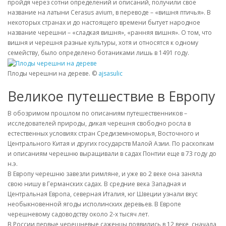
пройдя через сотни определений и описаний, получили свое
название на латыни Cerasus avium, в переводе – «вишня птичья». В
некоторых странах и до настоящего времени бытует народное
название черешни – «сладкая вишня», «ранняя вишня». О том, что
вишня и черешня разные культуры, хотя и относятся к одному
семейству, было определено ботаниками лишь в 1491 году.
Плоды черешни на дереве. ©
ajsasulic
Великое путешествие в Европу
В обозримом прошлом по описаниям путешественников –
исследователей природы, дикая черешня свободно росла в
естественных условиях стран Средиземноморья, Восточного и
Центрального Китая и других государств Малой Азии. По раскопкам
и описаниям черешню выращивали в садах Понтии еще в 73 году до
н.э.
В Европу черешню завезли римляне, и уже во 2 веке она заняла
свою нишу в Германских садах. В средние века Западная и
Центральная Европа, северная Италия, юг Швеции узнали вкус
необыкновенной ягоды исполинских деревьев. В Европе
черешневому садоводству около 2-х тысяч лет.
В России первые черешневые саженцы появились в 12 веке, сначала