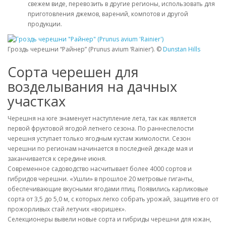
свежем виде, перевозить в другие регионы, использовать для
приготовления джемов, варений, компотов и другой
продукции.
Гроздь черешни “Райнер” (Prunus avium ‘Rainier’). ©
Dunstan Hills
Сорта черешен для
возделывания на дачных
участках
Черешня на юге знаменует наступление лета, так как является
первой фруктовой ягодой летнего сезона. По раннеспелости
черешня уступает только ягодным кустам жимолости. Сезон
черешни по регионам начинается в последней декаде мая и
заканчивается к середине июня.
Современное садоводство насчитывает более 4000 сортов и
гибридов черешни. «Ушли» в прошлое 20 метровые гиганты,
обеспечивающие вкусными ягодами птиц. Появились карликовые
сорта от 3,5 до 5,0 м, с которых легко собрать урожай, защитив его от
прожорливых стай летучих «воришек».
Селекционеры вывели новые сорта и гибриды черешни для южан,