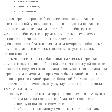
вегетативные;
генеративные;
смешанные.
Листья черешни простые, блестящие, черешковые, зеленых
оттенков разной густоты окраски – от светло- до темно-зеленых.
Листовые пластинки эллиптические, обратно яйцевидные,
удлиненно-яйцевидные и других форм с пильчатым краем. У
основания черешков расположены 2 железки.
Цветки черешни с белым венчиком, актиноморфные, обоеполые, в
немногочисленных цветочных зонтиках. Распускаются раньше
листовых почек.
Плоды черешни – костянки, блестящие, на длинных черешках.
Семена находятся в шарообразной или слегка вытянутой косточке,
покрытой сверху сочным околоплодником. Окраска околоплодника
черешни в зависимости от сорта может быть желтой, светло-желто-
розовой, розово-желтой, красной, бордовой, бордово-черной
(почти черной). Размер плодов у окультуренных сортов черешни от
1,5 до 2,0 см в диаметре.
По составу и плотности мякоти сорта черешен делятся на 2 группы:
«гини», ягоды которых не обладают лежкостью; их
используют только в свежем виде;
«бигарро», чью плотную мякоть можно использовать в