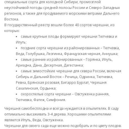
специальные сорта для холодной Сибири, промозглой
неустойчивой погоды средней полосы России и Северо-Западных
регионов, а также для продуваемого морскими ветрами Дальнего
Востока.
В государственный реестр вошли более 40 сортов черешни, из
которых:
самые крупные плоды формируют черешни Тютчевка и
Ипуть;
поздние сорта черешни из районированных – Тютчевка,
Веда, Голубушка, Лезгинка, Французская черная, Аннушка;
самые ранние из районированных – Горянка, Ипуть,
Ариадна, Дана, Десертная, Дагестанка;
самые зимостойкие черешни для севера России, включая
Сибирь и Дальний Восток – Речица, Одринка, Тютчевка,
Ревна, Брянская розовая, Бигарро Бурлат, Черешня
Сахалинская, Ордынка;
скороспелые сорта черешни – Овстуженка ранняя,
Тютчевка, Фатеж, Симфония.
Черешня самобесплодна и всегда нуждается в опылителях. В саду
оптимально высаживать 3-4 дерева. Хорошими опылителями
являются Ипуть, Веда, Овстуженка.
Черешни для своего сада еще можно подобрать и по цвету плодов.