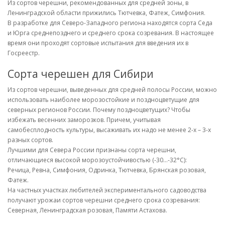
Из сортов черешни, рекомендованных для средней зоны, в
Ленинградской области прижились Тютчевка, Фатеж, Симфония.
В разработке для Северо-Западного региона находятся сорта Седа
и Юрга среднепозднего и среднего срока созревания. В настоящее
время они проходят сортовые испытания для введения их в
Госреестр.
Сорта черешен для Сибири
Из сортов черешни, выведенных для средней полосы России, можно
использовать наиболее морозостойкие и поздноцветущие для
северных регионов России. Почему поздноцветущих? Чтобы
избежать весенних заморозков. Причем, учитывая
самобесплодность культуры, высаживать их надо не менее 2-х – 3-х
разных сортов.
Лучшими для Севера России признаны сорта черешни,
отличающиеся высокой морозоустойчивостью (-30…-32°С):
Речица, Ревна, Симфония, Одринка, Тютчевка, Брянская розовая,
Фатеж.
На частных участках любителей экспериментального садоводства
получают урожаи сортов черешни среднего срока созревания:
Северная, Ленинградская розовая, Памяти Астахова.