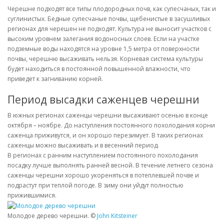
Черешне подходят все типы плодородных почв, как супесчаных, так и
суглинистых. Бедные супесчаные почвы, щебенистые в засушливых
регионах для черешен не подходят. Культура не выносит участков с
высоким уровнем залегания водоносных слоев. Если на участке
подземные воды находятся на уровне 1,5 метра от поверхности
почвы, черешню высаживать нельзя. Корневая система культуры
будет находиться в постоянной повышенной влажности, что
приведет к загниванию корней.
Период высадки саженцев черешни
В южных регионах саженцы черешни высаживают осенью в конце
октября – ноябре. До наступления постоянного похолодания корни
саженца приживутся, и он хорошо перезимует. В таких регионах
саженцы можно высаживать и в весенний период.
В регионах с ранним наступлением постоянного похолодания
посадку лучше выполнять ранней весной. В течение летнего сезона
саженцы черешни хорошо укореняться в потеплевшей почве и
подрастут при теплой погоде. В зиму они уйдут полностью
прижившимися.
Молодое дерево черешни. ©
John Kitsteiner