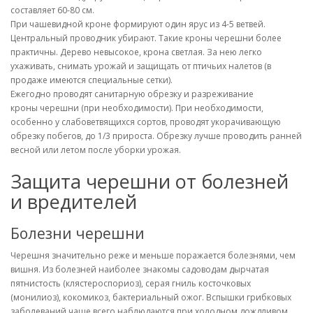
составляет 60-80 см.
При чашевидной кроне формируют один ярус из 4-5 ветвей.
Центральный проводник убирают. Такие кроны черешни более
практичны. Дерево невысокое, крона светлая. За нею легко
ухаживать, снимать урожай и защищать от птичьих налетов (в
продаже имеются специальные сетки).
Ежегодно проводят санитарную обрезку и разреживание
кроны черешни (при необходимости). При необходимости,
особенно у слабоветвящихся сортов, проводят укорачивающую
обрезку побегов, до 1/3 прироста. Обрезку лучше проводить ранней
весной или летом после уборки урожая.
Защита черешни от болезней
и вредителей
Болезни черешни
Черешня значительно реже и меньше поражается болезнями, чем
вишня. Из болезней наиболее знакомы садоводам дырчатая
пятнистость (клястероспориоз), серая гниль косточковых
(монилиоз), кокомикоз, бактериальный ожог. Вспышки грибковых
заболеваний чаще всего наблюдаются при холодном дождливом