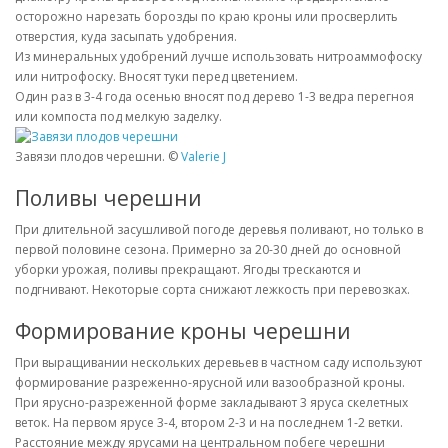
осторожно нарезать борозды по краю кроны или просверлить
отверстия, куда засыпать удобрения.
Из минеральных удобрений лучше использовать нитроаммофоску
или нитрофоску. Вносят туки перед цветением.
Один раз в 3-4 года осенью вносят под дерево 1-3 ведра перегноя
или компоста под мелкую заделку.
Завязи плодов черешни. ©
Valerie J
Поливы черешни
При длительной засушливой погоде деревья поливают, но только в
первой половине сезона. Примерно за 20-30 дней до основной
уборки урожая, поливы прекращают. Ягоды трескаются и
подгнивают. Некоторые сорта снижают лежкость при перевозках.
Формирование кроны черешни
При выращивании нескольких деревьев в частном саду используют
формирование разреженно-ярусной или вазообразной кроны.
При ярусно-разреженной форме закладывают 3 яруса скелетных
веток. На первом ярусе 3-4, втором 2-3 и на последнем 1-2 ветки.
Расстояние между ярусами на центральном побеге черешни