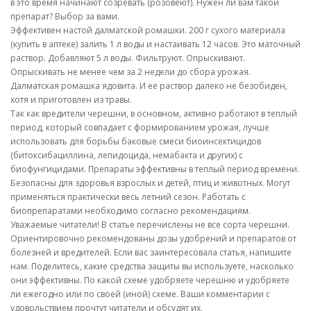
в это время начинают созревать (розовеют). Нужен ли вам такой
препарат? Выбор за вами.
Эффективен настой далматской ромашки. 200 г сухого материала
(купить в аптеке) залить 1 л воды и настаивать 12 часов. Это маточный
раствор. Добавляют 5 л воды. Фильтруют. Опрыскивают.
Опрыскивать не менее чем за 2 недели до сбора урожая.
Далматская ромашка ядовита. И ее раствор далеко не безобиден,
хотя и приготовлен из травы.
Так как вредители черешни, в основном, активно работают в теплый
период, который совпадает с формированием урожая, лучше
использовать для борьбы баковые смеси биоинсектицидов
(битоксибациллина, лепидоцида, немабакта и других) с
биофунгицидами. Препараты эффективны в теплый период времени.
Безопасны для здоровья взрослых и детей, птиц и животных. Могут
применяться практически весь летний сезон. Работать с
биопрепаратами необходимо согласно рекомендациям.
Уважаемые читатели! В статье перечислены не все сорта черешни.
Ориентировочно рекомендованы дозы удобрений и препаратов от
болезней и вредителей. Если вас заинтересовала статья, напишите
нам. Поделитесь, какие средства защиты вы используете, насколько
они эффективны. По какой схеме удобряете черешню и удобряете
ли ежегодно или по своей (иной) схеме. Ваши комментарии с
удовольствием прочтут читатели и обсудят их.