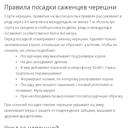
Правила посадки саженцев черешни
Сорта черешен, привитые на высокорослых привоях рассаживают в
ряду через 4-5 метров и в междурядьях не менее 7 м. Используя
сорта на средних и слаборослых подвоях, ряды и междурядья
оставляют соответственно 6х4 и 4х3 метра.
Перед посадкой осматривают саженец черешни. Удаляют только
заломленные корни, остальные не обрезают, а в почве, чтобы не
сломать, их слегка подгибают.
Посадочную яму выкапывают под размеры корня.
На дно укладывают дренаж.
В яму добавляют перегной и нитрофоску 50-60 г. Смесь
тщательно перемешивают.
Формируют холмик, по которому расправляют корни.
Посадку для лучшего смыкания с почвой уплотняют и
поливают. Мульчируют.
При необходимости выполняют послепосадочную обрезку.
При осенней посадке стволик черешни укрывают на зиму,
принимают меры к защите от повреждения зайцами, мышами и
другими вредителями.
Уход за черешней