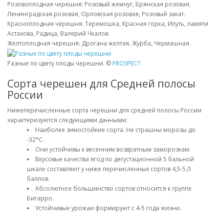
Розовоплодная черешня: Розовый жемчуг, Брянская розовая,
Ленинградская розовая, Орловская розовая, Розовый закат.
Красноплодная черешня: Теремошка, Красная горка, Ипуть, памяти
Астахова, Радица, Валерий Чкалов.
Желтоплодная черешня: Дрогана желтая, Журба, Чермашная.
Разные по цвету плоды черешни. ©
PROSPECT
Сорта черешен для Средней полосы
России
Нижеперечисленные сорта черешни для средней полосы России
характеризуются следующими данными:
Наиболее зимостойкие сорта. Не страшны морозы до
-32°С.
Они устойчивы к весенним возвратным заморозкам.
Вкусовые качества ягод по дегустационной 5 бальной
шкале составляют у ниже перечисленных сортов 4,5-5,0
баллов.
Абсолютное большинство сортов относится к группе
Бигарро.
Устойчивые урожаи формируют с 4-5 года жизни.