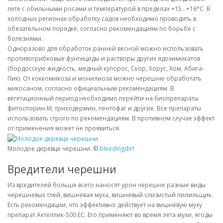
лете с обильными росами и температурой в пределах +15…+16°С. В
холодных регионах обработку садов необходимо проводить в
обязательном порядке, согласно рекомендациям по борьбе с
болезнями.
Одноразово для обработок ранней весной можно использовать
противогрибковые фунгициды и растворы других ядохимикатов
(бордосскую жидкость, медный купорос, Скор, Хорус, Хом, Абига-
Пик). От коккомикоза и монилиоза можно черешню обработать
микосаном, согласно официальным рекомендациям. В
вегетационный период необходимо перейти на биопрепараты
фитоспорин-М, триходермин, пентофаг и другие. Все препараты
использовать строго по рекомендациям. В противном случае эффект
от применения может не проявиться.
Молодое деревце черешни. ©
bleedingdirt
Вредители черешни
Из вредителей больше всего наносят урон черешне разные виды
черешневых тлей, вишневая муха, вишневый слизистый пилильщик.
Есть рекомендации, что эффективно действует на вишневую муху
препарат Актеллик-500 ЕС. Его применяют во время лета мухи, ягоды