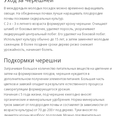
В междурядьях молодых посадок можно временно выращивать
овощи. На обедненных почвах лучше наращивать плодородие
почвы посевами сидеральных культур.
С 2-х – 3-х летнего возраста формируют крону черешни. Очищают
штамб от боковых веточек, удаляют поросль, укорачивают
лидирующий центральный побег. Его удаляют на боковой побег.
Используют культуру обычно до 15 лет, а затем заменяют молодым
саженцем. В более поздние сроки дерево резко снижает
урожайность, начинает болеть.
Подкормки черешни
Затрачивая большое количество питательных веществ на цветение и
затем на формирование плодов, черешня нуждается в
дополнительном получении элементов питания. Большая часть
цветков и завязей опадает в результате естественного процесса
саморегуляции формирующегося урожая.
Начиная с 5 года жизни, под черешню ежегодно вносят
органические и минеральные удобрения. Норма минеральных
туков зависит от плодородия почвы и составляет (в зависимости от
возраста культуры) от 70 до 200 г под дерево. Туки вносят по
диаметру кроны вразброс под полив. Можно предварительно