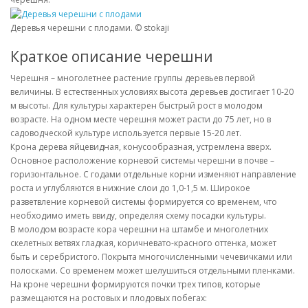
Деревья черешни с плодами. © stokaji
Краткое описание черешни
Черешня – многолетнее растение группы деревьев первой
величины. В естественных условиях высота деревьев достигает 10-20
м высоты. Для культуры характерен быстрый рост в молодом
возрасте. На одном месте черешня может расти до 75 лет, но в
садоводческой культуре используется первые 15-20 лет.
Крона дерева яйцевидная, конусообразная, устремлена вверх.
Основное расположение корневой системы черешни в почве –
горизонтальное. С годами отдельные корни изменяют направление
роста и углубляются в нижние слои до 1,0-1,5 м. Широкое
разветвление корневой системы формируется со временем, что
необходимо иметь ввиду, определяя схему посадки культуры.
В молодом возрасте кора черешни на штамбе и многолетних
скелетных ветвях гладкая, коричневато-красного оттенка, может
быть и серебристого. Покрыта многочисленными чечевичками или
полосками. Со временем может шелушиться отдельными пленками.
На кроне черешни формируются почки трех типов, которые
размещаются на ростовых и плодовых побегах: