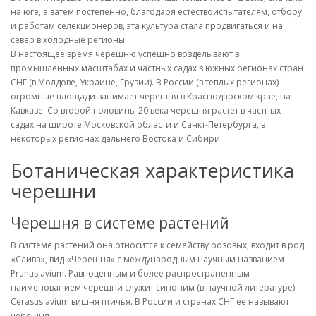
на юге, а затем постепенно, благодаря естествоиспытателям, отбору
и работам селекционеров, эта культура стала продвигаться и на
север в холодные регионы.
В настоящее время черешню успешно возделывают в
промышленных масштабах и частных садах в южных регионах стран
СНГ (в Молдове, Украине, Грузии). В России (в теплых регионах)
огромные площади занимает черешня в Краснодарском крае, на
Кавказе. Со второй половины 20 века черешня растет в частных
садах на широте Московской области и Санкт-Петербурга, в
некоторых регионах дальнего Востока и Сибири.
Ботаническая характеристика
черешни
Черешня в системе растений
В системе растений она относится к семейству розовых, входит в род
«Слива», вид «Черешня» с международным научным названием
Prunus avium. Равноценным и более распространенным
наименованием черешни служит синоним (в научной литературе)
Cerasus avium вишня птичья. В России и странах СНГ ее называют
черешня.