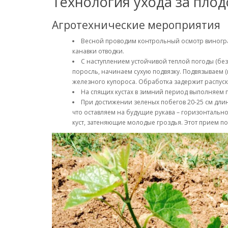
Технология ухода за пл
Агротехнические мероприятия
Весной проводим контрольный осмотр виноград
канавки отводки.
С наступлением устойчивой теплой погоды (без
поросль, начинаем сухую подвязку. Подвязываем 
железного купороса. Обработка задержит распуск
На спящих кустах в зимний период выполняем 
При достижении зеленых побегов 20-25 см длин
что оставляем на будущие рукава – горизонтальн
куст, затеняющие молодые гроздья. Этот прием п