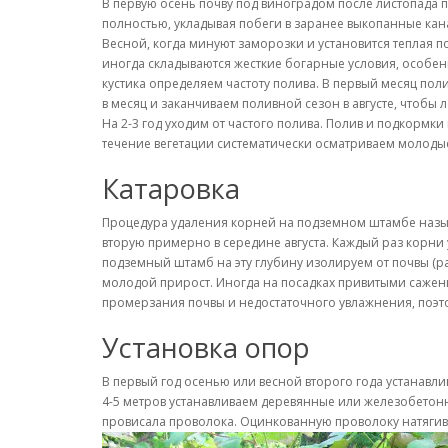
В первую осень почву под виноградом после листопада 
полностью, укладывая побеги в заранее выкопанные кан
Весной, когда минуют заморозки и установится теплая п
иногда складываются жесткие богарные условия, особен
кустика определяем частоту полива. В первый месяц пол
в месяц и заканчиваем поливной сезон в августе, чтобы л
На 2-3 год уходим от частого полива. Полив и подкормк
течение вегетации систематически осматриваем молоды
Катаровка
Процедура удаления корней на подземном штамбе называ
вторую примерно в середине августа. Каждый раз корни 
подземный штамб на эту глубину изолируем от почвы (р
молодой прирост. Иногда на посадках привитыми саженц
промерзания почвы и недостаточного увлажнения, поэтом
Установка опор
В первый год осенью или весной второго года устанавл
4-5 метров устанавливаем деревянные или железобетонны
провисала проволока. Оцинкованную проволоку натягивае