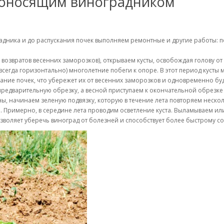
одоносящим виноградником
ника и до распускания почек выполняем ремонтные и другие работы: п
 возвратов весенних заморозков), открываем кусты, освобождая голову о
(всегда горизонтально) многолетние побеги к опоре. В этот период кус
ание почек, что убережет их от весенних заморозков и одновременно б
предварительную обрезку, а весной приступаем к окончательной обрезке
ы, начинаем зеленую подвязку, которую в течение лета повторяем нескол
о. Примерно, в середине лета проводим осветление куста. Выламываем и
озволяет уберечь виноград от болезней и способствует более быстрому с