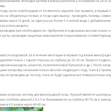
перекапываем. Молодые кустики в южных регионах у основания на 20-25 
авы.
огода, кусты освобождаем от почвенного укрытия. Как правило, в первый
но на обедненных почвах, и тогда один выход – проводить поливы, совм
иваем через 10 дней, за один раз не более 5 л теплой воды с добавление
оза успела вызреть.
и проводим при необходимости. Удобрения в подкормках вносим только на
е кусты, проводим защитные мероприятия (опрыскивания соответствующи
ется катаровкой. Ее в течение вегетации в первый год жизни виноградно
удаляем только с одной стороны на глубину до 25-30 см. Прирост подвоя
азрезанным вдоль шлангом, полиэтиленовой бутылкой и др.). После катар
ами катаровку начинаем только весной следующего года, тоже в 2 прием
у ее проводим до тех пор, пока не будут удалены все поверхностные корн
иваем опорную систему для виноградной лозы. Лучшей является шпалерны
е столбики длиной 2,0-2,5 м. Вкапываем их на глубину 60-70 см и заяко
м в 4-5 рядов через 40-60 см.