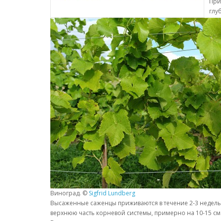
При
глу
Виноград. ©
Sigfrid Lundberg
Высаженные саженцы приживаются в течение 2-3 недель 
верхнюю часть корневой системы, примерно на 10-15 см.