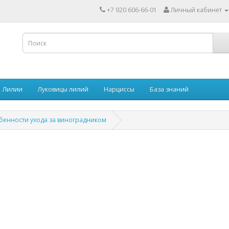
+7 920 606-66-01
Личный кабинет
Лилии
Луковицы лилий
Нарциссы
База знаний
бенности ухода за виноградником