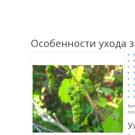
Особенности ухода 
Ч
Ч
Ч
Ч
Ч
Ч
Ч
Ч
Вып
пло
У