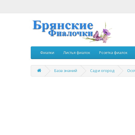
Фиалки
Листья фиалок
Розетка фиалок
База знаний
Сад и огород
Осо