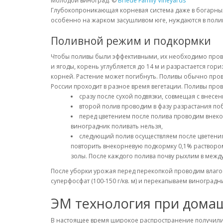
Молодой виноград. ©
Briede Family Vineyards
Глубокопроникающая корневая система даже в богарных
особенно на жарком засушливом юге, нуждаются в поли
Поливной режим и подкормки
Чтобы поливы были эффективными, их необходимо пров
и ягоды, корень углубляется до 14 м и разрастается гор
корней. Растение может погибнуть. Поливы обычно прово
России проходит в разное время вегетации. Поливы про
сразу после сухой подвязки, совмещая с внесен
второй полив проводим в фазу разрастания поб
перед цветением после полива проводим внеко
виноградник поливать нельзя,
следующий полив осуществляем после цветения
повторить внекорневую подкормку 0,1% растворо
золы. После каждого полива почву рыхлим в между
После уборки урожая перед перекопкой проводим влагоз
суперфосфат (100-150 г/кв. м) и перекапываем виноградн
ЭМ технология при дома
В настоящее время широкое распространение получили