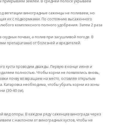
см прикрываем землей. В средней полосе укрываем
 год вегетации виноградные саженцы не поливаем, но
ещая их с подкормками. По состоянию высаженного
м любого комплексного полного удобрения. Затем 2 раза
 скудных почвах, а полив при засушливой погоде. В
ми препаратами) от болезней и вредителей.
го куста проводим дважды. Первую в конце июня и
 удаляем полностью. Чтобы корни не появлялись вновь,
овки почву возвращаем на место, оставляя открытым
а. Катаровка необходима, чтобы убрать корни из зоны
и (30-40 см).
й вид опоры. В каждом ряду саженцев винограда через
риваем с наклоном от виноградных кустов, чтобы не