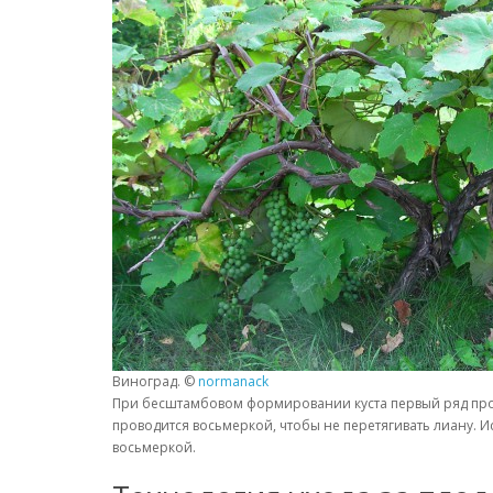
Виноград. ©
normanack
При бесштамбовом формировании куста первый ряд пров
проводится восьмеркой, чтобы не перетягивать лиану. И
восьмеркой.