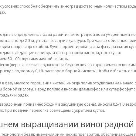
 условиях способна обеспечить виноград достаточным количеством воды
вах.
одить в определенные фазы развития виноградной лозы умеренными нор
изонтально до 2-3 м, угнетая соседние культуры. При частых обильных по
дим с апреля до октября. Лучше ориентироваться на фазы развития кустов
водим в следующие периоды и фазы развития виноградного куста:
ием 50-100 г/куст аммиачной селитры,
егов (первая зеленая подвязка). На бедных почвах одновременно вносим 
рневую подкормку 0,1% раствором борной кислоты. Чтобы избежать осыпа
 в фазу мелкого горошения кистей. Иногда полив отодвигаем на начало с
м борной кислоты. Перед поливом вносим диаммофос или суперфосфат с 
рядьях и рядах.
арядочный полив (необходим в засушливую осень). Вносим 0,5-1,0 ведро/
ик. При поздней перекопке совмещаем с укрытием кустов.
шнем выращивании виноградной
 технологии без применения химических препаратов, обеспечивающие п