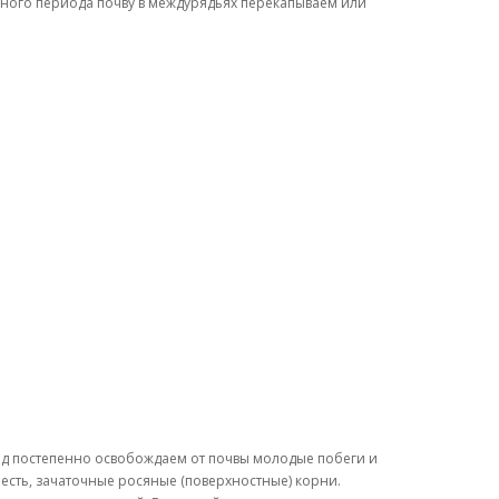
очного периода почву в междурядьях перекапываем или
иод постепенно освобождаем от почвы молодые побеги и
 есть, зачаточные росяные (поверхностные) корни.