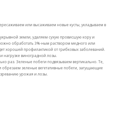
ересаживаем или высаживаем новые кусты, укладываем в
т укрывной земли, удаляем сухую провисшую кору и
ты можно обработать 3%-ным раствором медного или
удет хорошей профилактикой от грибковых заболеваний.
 и нагрузке виноградной лозы.
ько раз. Зеленые побеги подвязываем вертикально. Те,
ли обрезаем зеленые вегетативные побеги, загущающие
озреванию урожая и лозы.