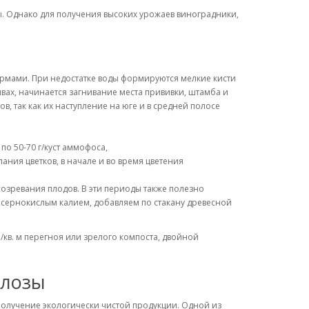
. Однако для получения высоких урожаев виноградники,
мами. При недостатке воды формируются мелкие кисти
ливах, начинается загнивание места прививки, штамба и
, так как их наступление на юге и в средней полосе
по 50-70 г/куст аммофоса,
ния цветков, в начале и во время цветения
озревания плодов. В эти периоды также полезно
сернокислым калием, добавляем по стакану древесной
кв. м перегноя или зрелого компоста, двойной
 лозы
олучение экологически чистой продукции. Одной из