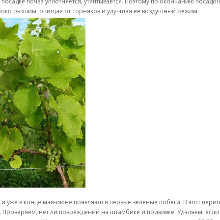
 посадке почва уплотняется, утаптывается. Поэтому по окончанию посад
боко рыхлим, очищая от сорняков и улучшая ее воздушный режим.
и уже в конце мая-июне появляются первые зеленые побеги. В этот пер
 Проверяем, нет ли повреждений на штамбике и прививке. Удаляем, если