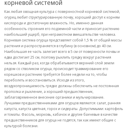
корневой системой
Как любая овощная культура с поверхностной корневой системой,
огурец любит структурированную почву, хороший доступ к корням
кислорода и достаточную влажность. Но, именно данная
особенность строения его подземной части и приносит растению
наибольший ущерб, при неграмотном вмешательстве человека.
Корневая система огурца представляет собой 1,5 % от общей массы
растения и распространяется в глубину (в основном) до 40 см.
Наибольшая ее часть залегает всего в 5 см от поверхности почвы и
едва достигает 25 см, поэтому рыхлить грядку вокруг растения
нельзя. Каждый раз, когда обрабатывается верхний слой земли
рядом со стволиком огурца, происходит травмирование его
корешков и растению требуется более недели на то, чтобы
переболеть и восстановиться. Исходя из этого,
воздухопроницаемость грядке должны обеспечить не постоянная
прополка и рыхление, а хороший предшественник,
заблаговременное внесение органики и мульчирование.
Лучшими предшественниками для огурцов являются: салат, ранняя
капуста, капуста цветная, горох и сидераты. Допустимыми: картофель
и томаты. Фасоль, морковь, кабачок и другие бахчевые в качестве
предшественников для огурца не годятся, так как имеют общие с
культурой болезни.