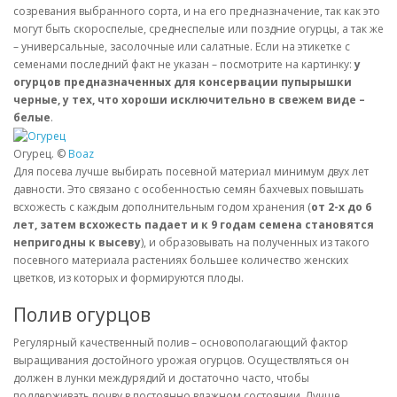
созревания выбранного сорта, и на его предназначение, так как это
могут быть скороспелые, среднеспелые или поздние огурцы, а так же
– универсальные, засолочные или салатные. Если на этикетке с
семенами последний факт не указан – посмотрите на картинку:
у
огурцов предназначенных для консервации пупырышки
черные, у тех, что хороши исключительно в свежем виде –
белые
.
Огурец. ©
Boaz
Для посева лучше выбирать посевной материал минимум двух лет
давности. Это связано с особенностью семян бахчевых повышать
всхожесть с каждым дополнительным годом хранения (
от 2-х до 6
лет, затем всхожесть падает и к 9 годам семена становятся
непригодны к высеву
), и образовывать на полученных из такого
посевного материала растениях большее количество женских
цветков, из которых и формируются плоды.
Полив огурцов
Регулярный качественный полив – основополагающий фактор
выращивания достойного урожая огурцов. Осуществляться он
должен в лунки междурядий и достаточно часто, чтобы
поддерживать почву в постоянно влажном состоянии. Лучше