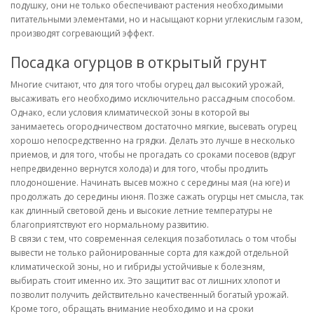
подушку, они не только обеспечивают растения необходимыми
питательными элементами, но и насыщают корни углекислым газом,
производят согревающий эффект.
Посадка огурцов в открытый грунт
Многие считают, что для того чтобы огурец дал высокий урожай,
высаживать его необходимо исключительно рассадным способом.
Однако, если условия климатической зоны в которой вы
занимаетесь огородничеством достаточно мягкие, высевать огурец
хорошо непосредственно на грядки. Делать это лучше в несколько
приемов, и для того, чтобы не прогадать со сроками посевов (вдруг
непредвиденно вернутся холода) и для того, чтобы продлить
плодоношение. Начинать высев можно с середины мая (на юге) и
продолжать до середины июня. Позже сажать огурцы нет смысла, так
как длинный световой день и высокие летние температуры не
благоприятствуют его нормальному развитию.
В связи с тем, что современная селекция позаботилась о том чтобы
вывести не только районированные сорта для каждой отдельной
климатической зоны, но и гибриды устойчивые к болезням,
выбирать стоит именно их. Это защитит вас от лишних хлопот и
позволит получить действительно качественный богатый урожай.
Кроме того, обращать внимание необходимо и на сроки