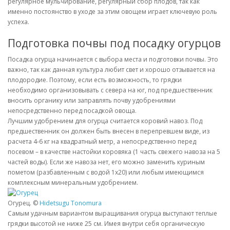
регулярное мульчирование, регулярный сбор плодов, так как
именно постоянство в уходе за этим овощем играет ключевую роль
успеха.
Подготовка почвы под посадку огурцов
Посадка огурца начинается с выбора места и подготовки почвы. Это
важно, так как данная культура любит свет и хорошо отзывается на
плодородие. Поэтому, если есть возможность, то грядки
необходимо организовывать с севера на юг, под предшественник
вносить органику или заправлять почву удобрениями
непосредственно перед посадкой овоща.
Лучшим удобрением для огурца считается коровий навоз. Под
предшественник он должен быть внесен в перепревшем виде, из
расчета 4-6 кг на квадратный метр, а непосредственно перед
посевом – в качестве настойки коровяка (1 часть свежего навоза на 5
частей воды). Если же навоза нет, его можно заменить куриным
пометом (разбавленным с водой 1х20) или любым имеющимся
комплексным минеральным удобрением.
Огурец. ©
Hidetsugu Tonomura
Самым удачным вариантом выращивания огурца выступают теплые
грядки высотой не ниже 25 см. Имея внутри себя органическую