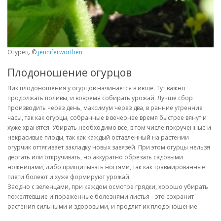
Огурец. ©
jenniferworthen
Плодоношение огурцов
Пик плодоношения у огурцов начинается в июле. Тут важно
продолжать поливы, и вовремя собирать урожай. Лучше сбор
производить через день, максимум через два, в ранние утренние
часы, так как огурцы, собранные в вечернее время быстрее вянут и
хуже хранятся. Убирать необходимо все, в том числе покрученные и
некрасивые плоды, так как каждый оставленный на растении
огурчик оттягивает закладку новых завязей. При этом огурцы нельзя
дергать или откручивать, но аккуратно обрезать садовыми
ножницами, либо прищипывать ногтями, так как травмированные
плети болеют и хуже формируют урожай.
Заодно с зеленцами, при каждом осмотре грядки, хорошо убирать
пожелтевшие и пораженные болезнями листья – это сохранит
растения сильными и здоровыми, и продлит их плодоношение.