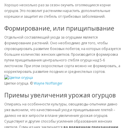
Хорошо несколько раз за сезон окучить оголяющиеся корни
огурцов. Это позволит растениям нарастить дополнительные
корешки и защитит их стебель от грибковых заболеваний.
Формирование, или прищипывание
Отдельной составляющей ухода за огурцами является
формирование растений. Оно необходимо для того, чтобы
спровоцировать развитие боковых побегов, на которых образуется
большее количество женских цветков. Производится формировка
путем прищипывания центрального стебля огурца над 5-6
листочком. При этом скороспелые сорта можно не формировать, а
корректировать развитие поздних и среднеспелых сортов.
Цветки огурца. ©
Wayne Noffsinger
Приемы увеличения урожая огурцов
Опираясь на особенности культуры, овощеводы-опытники давно
уже выяснили, что качественный уход и прищипывание плетей –
далеко не все хитрости в плане увеличения урожая огурцов.
Существуют и другие способы усиления образования женских
цветков. Один из них заключается
во временном прекращении