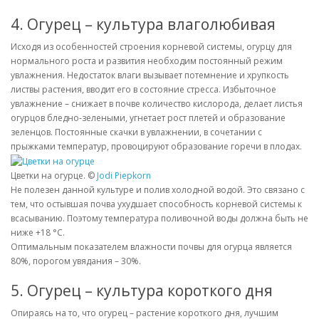
4. Огурец – культура влаголюбивая
Исходя из особенностей строения корневой системы, огурцу для
нормального роста и развития необходим постоянный режим
увлажнения. Недостаток влаги вызывает потемнение и хрупкость
листвы растения, вводит его в состояние стресса. Избыточное
увлажнение – снижает в почве количество кислорода, делает листья
огурцов бледно-зелеными, угнетает рост плетей и образование
зеленцов. Постоянные скачки в увлажнении, в сочетании с
прыжками температур, провоцируют образование горечи в плодах.
Цветки на огурце. ©
Jodi Piepkorn
Не полезен данной культуре и полив холодной водой. Это связано с
тем, что остывшая почва ухудшает способность корневой системы к
всасыванию. Поэтому температура поливочной воды должна быть не
ниже +18 °С.
Оптимальным показателем влажности почвы для огурца является
80%, порогом увядания – 30%.
5. Огурец – культура короткого дня
Опираясь на то, что огурец – растение короткого дня, лучшим