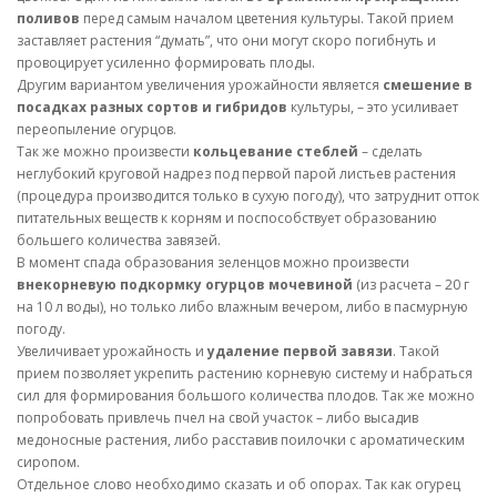
поливов
перед самым началом цветения культуры. Такой прием
заставляет растения “думать”, что они могут скоро погибнуть и
провоцирует усиленно формировать плоды.
Другим вариантом увеличения урожайности является
смешение в
посадках разных сортов и гибридов
культуры, – это усиливает
переопыление огурцов.
Так же можно произвести
кольцевание стеблей
– сделать
неглубокий круговой надрез под первой парой листьев растения
(процедура производится только в сухую погоду), что затруднит отток
питательных веществ к корням и поспособствует образованию
большего количества завязей.
В момент спада образования зеленцов можно произвести
внекорневую подкормку огурцов мочевиной
(из расчета – 20 г
на 10 л воды), но только либо влажным вечером, либо в пасмурную
погоду.
Увеличивает урожайность и
удаление первой завязи
. Такой
прием позволяет укрепить растению корневую систему и набраться
сил для формирования большого количества плодов. Так же можно
попробовать привлечь пчел на свой участок – либо высадив
медоносные растения, либо расставив поилочки с ароматическим
сиропом.
Отдельное слово необходимо сказать и об опорах. Так как огурец