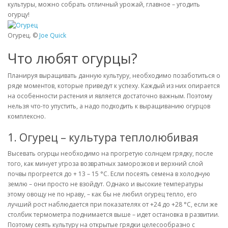
культуры, можно собрать отличный урожай, главное – угодить
огурцу!
Огурец. ©
Joe Quick
Что любят огурцы?
Планируя выращивать данную культуру, необходимо позаботиться о
ряде моментов, которые приведут к успеху. Каждый из них опирается
на особенности растения и является достаточно важным. Поэтому
нельзя что-то упустить, а надо подходить к выращиванию огурцов
комплексно.
1. Огурец – культура теплолюбивая
Высевать огурцы необходимо на прогретую солнцем грядку, после
того, как минует угроза возвратных заморозков и верхний слой
почвы прогреется до + 13 – 15 °С. Если посеять семена в холодную
землю – они просто не взойдут. Однако и высокие температуры
этому овощу не по нраву, – как бы не любил огурец тепло, его
лучший рост наблюдается при показателях от +24 до +28 °С, если же
столбик термометра поднимается выше – идет остановка в развитии.
Поэтому сеять культуру на открытые грядки целесообразно с