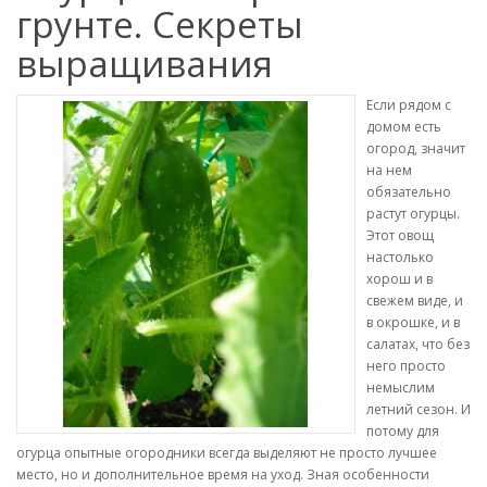
грунте. Секреты
выращивания
Если рядом с
домом есть
огород, значит
на нем
обязательно
растут огурцы.
Этот овощ
настолько
хорош и в
свежем виде, и
в окрошке, и в
салатах, что без
него просто
немыслим
летний сезон. И
потому для
огурца опытные огородники всегда выделяют не просто лучшее
место, но и дополнительное время на уход. Зная особенности