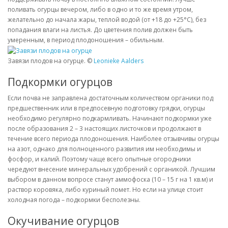
поливать огурцы вечером, либо в одно и то же время утром,
желательно до начала жары, теплой водой (от +18 до +25°С), без
попадания влаги на листья. До цветения полив должен быть
умеренным, в период плодоношения – обильным.
Завязи плодов на огурце. ©
Leonieke Aalders
Подкормки огурцов
Если почва не заправлена достаточным количеством органики под
предшественник или в предпосевную подготовку грядки, огурцы
необходимо регулярно подкармливать. Начинают подкормки уже
после образования 2 – 3 настоящих листочков и продолжают в
течение всего периода плодоношения. Наиболее отзывчивы огурцы
на азот, однако для полноценного развития им необходимы и
фосфор, и калий. Поэтому чаще всего опытные огородники
чередуют внесение минеральных удобрений с органикой. Лучшим
выбором в данном вопросе станут аммофоска (10 – 15 г на 1 кв.м) и
раствор коровяка, либо куриный помет. Но если на улице стоит
холодная погода – подкормки бесполезны.
Окучивание огурцов