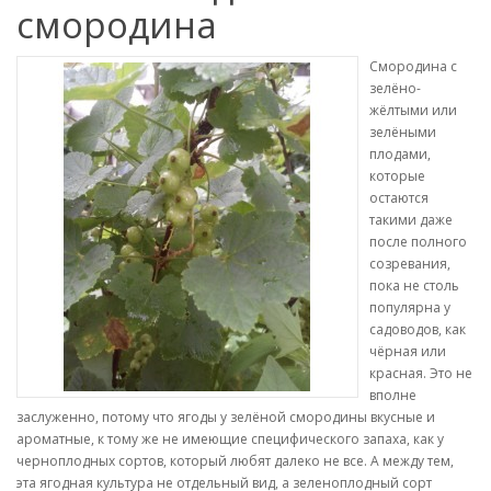
смородина
Смородина с
зелёно-
жёлтыми или
зелёными
плодами,
которые
остаются
такими даже
после полного
созревания,
пока не столь
популярна у
садоводов, как
чёрная или
красная. Это не
вполне
заслуженно, потому что ягоды у зелёной смородины вкусные и
ароматные, к тому же не имеющие специфического запаха, как у
черноплодных сортов, который любят далеко не все. А между тем,
эта ягодная культура не отдельный вид, а зеленоплодный сорт