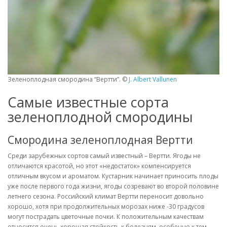
Зеленоплодная смородина “Вертти”. ©
J. Albert Vallunen
Самые известные сорта
зеленоплодной смородины
Смородина зеленоплодная Вертти
Среди зарубежных сортов самый известный – Вертти. Ягоды не
отличаются красотой, но этот «недостаток» компенсируется
отличным вкусом и ароматом. Кустарник начинает приносить плоды
уже после первого года жизни, ягоды созревают во второй половине
летнего сезона. Российский климат Вертти переносит довольно
хорошо, хотя при продолжительных морозах ниже -30 градусов
могут пострадать цветочные почки. К положительным качествам
относится очень хорошая стойкость к болезням, особенно к тем,