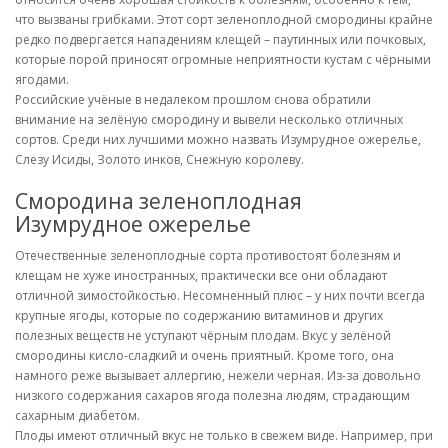
что вызваны грибками. Этот сорт зеленоплодной смородины крайне
редко подвергается нападениям клещей – паутинных или почковых,
которые порой приносят огромные неприятности кустам с чёрными
ягодами.
Российские учёные в недалеком прошлом снова обратили
внимание на зелёную смородину и вывели несколько отличных
сортов. Среди них лучшими можно назвать Изумрудное ожерелье,
Слезу Исиды, Золото инков, Снежную королеву.
Смородина зеленоплодная
Изумрудное ожерелье
Отечественные зеленоплодные сорта противостоят болезням и
клещам не хуже иностранных, практически все они обладают
отличной зимостойкостью. Несомненный плюс – у них почти всегда
крупные ягоды, которые по содержанию витаминов и других
полезных веществ не уступают чёрным плодам. Вкус у зелёной
смородины кисло-сладкий и очень приятный. Кроме того, она
намного реже вызывает аллергию, нежели черная. Из-за довольно
низкого содержания сахаров ягода полезна людям, страдающим
сахарным диабетом.
Плоды имеют отличный вкус не только в свежем виде. Например, при