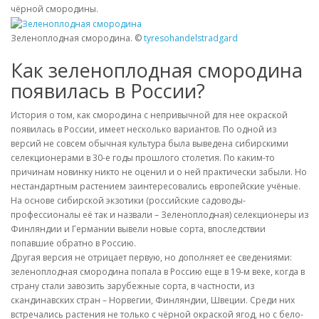
чёрной смородины.
Зеленоплодная смородина. ©
tyresohandelstradgard
Как зеленоплодная смородина
появилась в России?
История о том, как смородина с непривычной для нее окраской
появилась в России, имеет несколько вариантов. По одной из
версий не совсем обычная культура была выведена сибирскими
селекционерами в 30-е годы прошлого столетия. По каким-то
причинам новинку никто не оценил и о ней практически забыли. Но
нестандартным растением заинтересовались европейские учёные.
На основе сибирской экзотики (российские садоводы-
профессионалы её так и назвали – Зеленоплодная) селекционеры из
Финляндии и Германии вывели новые сорта, впоследствии
попавшие обратно в Россию.
Другая версия не отрицает первую, но дополняет ее сведениями:
зеленоплодная смородина попала в Россию еще в 19-м веке, когда в
страну стали завозить зарубежные сорта, в частности, из
скандинавских стран – Норвегии, Финляндии, Швеции. Среди них
встречались растения не только с чёрной окраской ягод, но с бело-