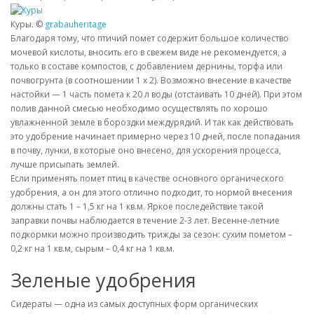
Куры. ©
grabauheritage
Благодаря тому, что птичий помет содержит большое количество
мочевой кислоты, вносить его в свежем виде не рекомендуется, а
только в составе компостов, с добавлением дернины, торфа или
почвогрунта (в соотношении 1 х 2). Возможно внесение в качестве
настойки — 1 часть помета к 20 л воды (отстаивать 10 дней). При этом
полив данной смесью необходимо осуществлять по хорошо
увлажненной земле в бороздки междурядий. И так как действовать
это удобрение начинает примерно через 10 дней, после попадания
в почву, лунки, в которые оно внесено, для ускорения процесса,
лучше присыпать землей.
Если применять помет птиц в качестве основного органического
удобрения, а он для этого отлично подходит, то нормой внесения
должны стать 1 – 1,5 кг на 1 кв.м. Яркое последействие такой
заправки почвы наблюдается в течение 2-3 лет. Весенне-летние
подкормки можно производить трижды за сезон: сухим пометом –
0,2 кг на 1 кв.м, сырым – 0,4 кг на 1 кв.м.
Зеленые удобрения
Сидераты — одна из самых доступных форм органических