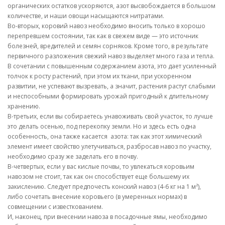
органических остатков ускоряются, азот высвобождается в большом
количестве, и наши овощи насыщаются нитратами.
Во-вторых, коровий навоз необходимо вносить только в хорошо
перепревшем состоянии, так как в свежем виде — это источник
болезней, вредителей и семян сорняков. Кроме того, в результате
первичного разложения свежий навоз выделяет много газа и тепла.
В сочетании с повышенным содержанием азота, это дает усиленный
толчок к росту растений, при этом их ткани, при ускоренном
развитии, не успевают вызревать, а значит, растения растут слабыми
и неспособными формировать урожай пригодный к длительному
хранению.
В-третьих, если вы собираетесь унавоживать свой участок, то лучше
это делать осенью, под перекопку земли. Но и здесь есть одна
особенность, она также касается азота: так как этот химический
элемент имеет свойство улетучиваться, разбросав навоз по участку,
необходимо сразу же заделать его в почву.
В-четвертых, если у вас кислые почвы, то увлекаться коровьим
навозом не стоит, так как он способствует еще большему их
закислению. Следует предпочесть конский навоз (4-6 кг на 1 м²),
либо сочетать внесение коровьего (в умеренных нормах) в
совмещении с известкованием.
И, наконец, при внесении навоза в посадочные ямы, необходимо