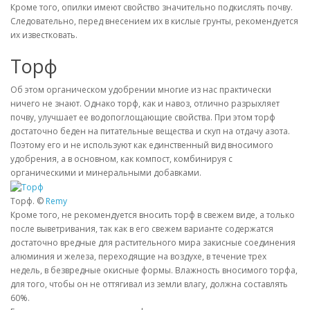
Кроме того, опилки имеют свойство значительно подкислять почву.
Следовательно, перед внесением их в кислые грунты, рекомендуется
их известковать.
Торф
Об этом органическом удобрении многие из нас практически
ничего не знают. Однако торф, как и навоз, отлично разрыхляет
почву, улучшает ее водопоглощающие свойства. При этом торф
достаточно беден на питательные вещества и скуп на отдачу азота.
Поэтому его и не используют как единственный вид вносимого
удобрения, а в основном, как компост, комбинируя с
органическими и минеральными добавками.
Торф. ©
Remy
Кроме того, не рекомендуется вносить торф в свежем виде, а только
после выветривания, так как в его свежем варианте содержатся
достаточно вредные для растительного мира закисные соединения
алюминия и железа, переходящие на воздухе, в течение трех
недель, в безвредные окисные формы. Влажность вносимого торфа,
для того, чтобы он не оттягивал из земли влагу, должна составлять
60%.