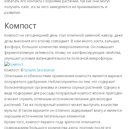
избегать его контакта с корнями растений, так как они могут
получить ожёг, из-за чего замедляется их приживаемость и
развитие.
Компост
Компост на сегодняшний день стал отличной заменой навозу, даже
дозы внесения его в почву совпадают. В нем много азота, кальция,
фосфора, большое количество микроэлементов. Он повышает
ферментативную активность почвы, ее азотфиксирующие свойства,
улучшает условия жизнедеятельности полезной микрофлоры.
Компост. ©
SuSanA Secretariat
Опасными особенностями применения компоста является вариант
полузрелого удобрения. Неблагоприятен он тем, что содержит
болезнетворные организмы и семена сорных растений. Однако в
виде подкормки для рассады полузрелый компост вполне пригоден
и может служить отличным источником питания для молодых
растений. Так же полузрелый компост может выступать в качестве
мульчи. В таком варианте он отлично задерживает влагу и является
хорошим источником питательных элементов.
Кроме того, компост первого года зрелости отличается
содержанием большого количества азота, поэтому после его