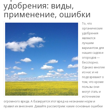
удобрения: виды,
применение, ошибки
То, что
органические
удобрения
являются
лучшим
вариантом для
наших садов и
огородов —
бесспорно.
Однако многие
из нас и не
подозревают о
том, что кроме
пользы они
могут стать и
источником
огромного вреда. А базируется этот вред на незнании норм и
правил их внесения. Давайте рассмотрим: какие основные ошибки