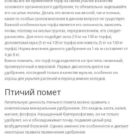
Если вы все же применяете торф на своем участке в качестве
основного органического удобрения, то обязательно заделывайте
его на штык лопаты. Делать это можно как весной, так и осенью,
каких-то особых сроков внесения в данном вопросе не существует.
Важной особенностью торфа является его склонность закислять
почвы, поэтому на кислых грунтах, перед внесением, его следует
раскислять. Для этого подойдет зола (10 кг на 100 кг торфа),
доломитовая мука (5 кг на 100 кг торфа) или известь (5 кг на 100 кг
торфа). Норма внесения данного удобрения на 1 кв. м составляет от
4 до 8 кг.
Важно помнить, что торф подразделяется на три типа: низинный,
промежуточный и верховой. Первые два используются как
удобрение, последний только в качестве мульчи, особенно он
хорош для укрытия растений в период зимних холодов.
Птичий помет
Питательную ценность птичьего помета можно сравнить с
комплексным минеральным удобрением. Это кладезь азота, калия,
магния, фосфора. Насыщенный бактериофагами, он не только
удобряет, но и обеззараживает почву, подавляя целый ряд
возбудителей болезней. Однако именно эти особенности и диктуют
некоторые правила применения удобрения.