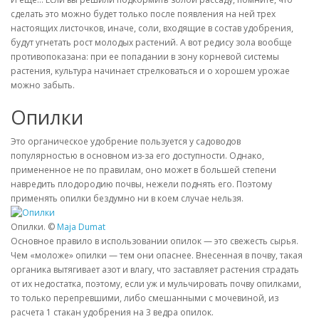
сделать это можно будет только после появления на ней трех
настоящих листочков, иначе, соли, входящие в состав удобрения,
будут угнетать рост молодых растений. А вот редису зола вообще
противопоказана: при ее попадании в зону корневой системы
растения, культура начинает стрелковаться и о хорошем урожае
можно забыть.
Опилки
Это органическое удобрение пользуется у садоводов
популярностью в основном из-за его доступности. Однако,
примененное не по правилам, оно может в большей степени
навредить плодородию почвы, нежели поднять его. Поэтому
применять опилки бездумно ни в коем случае нельзя.
Опилки. ©
Maja Dumat
Основное правило в использовании опилок — это свежесть сырья.
Чем «моложе» опилки — тем они опаснее. Внесенная в почву, такая
органика вытягивает азот и влагу, что заставляет растения страдать
от их недостатка, поэтому, если уж и мульчировать почву опилками,
то только перепревшими, либо смешанными с мочевиной, из
расчета 1 стакан удобрения на 3 ведра опилок.