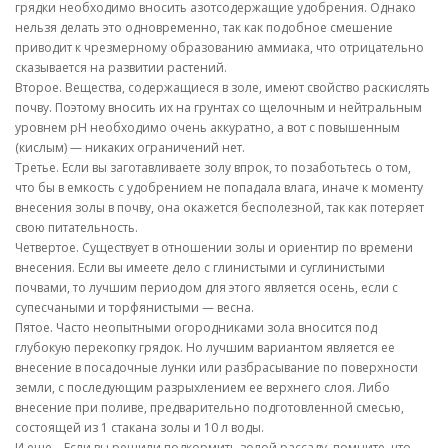
грядки необходимо вносить азотсодержащие удобрения. Однако
нельзя делать это одновременно, так как подобное смешение
приводит к чрезмерному образованию аммиака, что отрицательно
сказывается на развитии растений.
Второе. Вещества, содержащиеся в золе, имеют свойство раскислять
почву. Поэтому вносить их на грунтах со щелочным и нейтральным
уровнем рН необходимо очень аккуратно, а вот с повышенным
(кислым) — никаких ограничений нет.
Третье. Если вы заготавливаете золу впрок, то позаботьтесь о том,
что бы в емкость с удобрением не попадала влага, иначе к моменту
внесения золы в почву, она окажется бесполезной, так как потеряет
свою питательность.
Четвертое. Существует в отношении золы и ориентир по времени
внесения. Если вы имеете дело с глинистыми и суглинистыми
почвами, то лучшим периодом для этого является осень, если с
супесчаными и торфянистыми — весна.
Пятое. Часто неопытными огородниками зола вносится под
глубокую перекопку грядок. Но лучшим вариантом является ее
внесение в посадочные лунки или разбрасывание по поверхности
земли, с последующим разрыхлением ее верхнего слоя. Либо
внесение при поливе, предварительно подготовленной смесью,
состоящей из 1 стакана золы и 10 л воды.
И еще… Если вы решили подкормить золой рассаду, помните, что