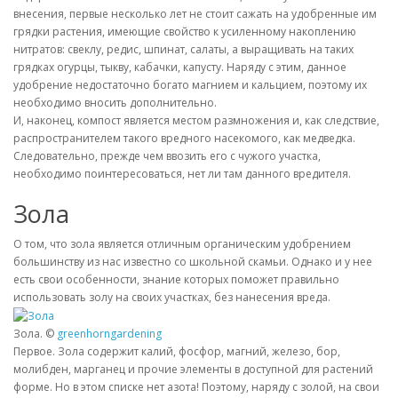
внесения, первые несколько лет не стоит сажать на удобренные им
грядки растения, имеющие свойство к усиленному накоплению
нитратов: свеклу, редис, шпинат, салаты, а выращивать на таких
грядках огурцы, тыкву, кабачки, капусту. Наряду с этим, данное
удобрение недостаточно богато магнием и кальцием, поэтому их
необходимо вносить дополнительно.
И, наконец, компост является местом размножения и, как следствие,
распространителем такого вредного насекомого, как медведка.
Следовательно, прежде чем ввозить его с чужого участка,
необходимо поинтересоваться, нет ли там данного вредителя.
Зола
О том, что зола является отличным органическим удобрением
большинству из нас известно со школьной скамьи. Однако и у нее
есть свои особенности, знание которых поможет правильно
использовать золу на своих участках, без нанесения вреда.
Зола. ©
greenhorngardening
Первое. Зола содержит калий, фосфор, магний, железо, бор,
молибден, марганец и прочие элементы в доступной для растений
форме. Но в этом списке нет азота! Поэтому, наряду с золой, на свои