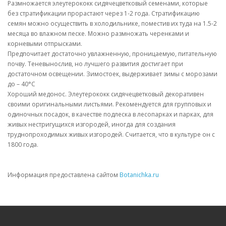
Размножается элеутерококк сидячецветковый семенами, которые
без стратификации прорастают через 1-2 года. Стратификацию
семян можно осуществить в холодильнике, поместив их туда на 1.5-2
месяца во влажном песке. Можно размножать черенками и
корневыми отпрысками.
Предпочитает достаточно увлажненную, проницаемую, питательную
почву. Теневынослив, но лучшего развития достигает при
достаточном освещении. Зимостоек, выдерживает зимы с морозами
до – 40°С
Хороший медонос. Элеутерококк сидячецветковый декоративен
своими оригинальными листьями. Рекомендуется для групповых и
одиночных посадок, в качестве подлеска в лесопарках и парках, для
живых нестригущихся изгородей, иногда для создания
труднопроходимых живых изгородей. Считается, что в культуре он с
1800 года.
Информация предоставлена сайтом
Botanichka.ru