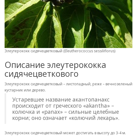
Элеутерококк сидячецветковый (Eleutherococcus sessiliflorus)
Описание элеутерококка
сидячецветкового
Элеутерококк сидячецветковый – листопадный, реже – вечнозеленый
кустарник или дерево.
Устаревшее название акантопанакс
происходит от греческого «akantha» –
колючка и «panax» – сильные целебные
корни; оно означает «колючий лекарь».
Элеутерококк сидячецветковый может достигать в высоту до 3-4 м.