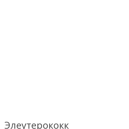
Элеутерококк