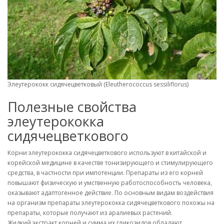
Элеутерококк сидячецветковый (Eleutherococcus sessiliflorus)
Полезные свойства
элеутерококка
сидячецветкового
Корни элеутерококка сидячецветкового используют в китайской и
корейской медицине в качестве тонизирующего и стимулирующего
средства, в частности при импотенции. Препараты из его корней
повышают физическую и умственную работоспособность человека,
оказывают адаптогенное действие. По основным видам воздействия
на организм препараты элеутерококка сидячецветкового похожы на
препараты, которые получают из аралиевых растений.
Жидкий экстракт корней и сумма их гликозидов обладают