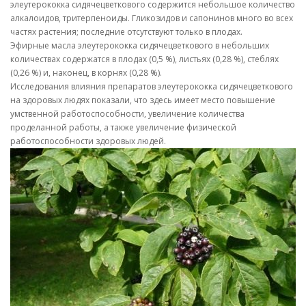
элеутерококка сидячецветкового содержится небольшое количество
алкалоидов, тритерпеноиды. Гликозидов и сапонинов много во всех
частях растения; последние отсутствуют только в плодах.
Эфирные масла элеутерококка сидячецветкового в небольших
количествах содержатся в плодах (0,5 %), листьях (0,28 %), стеблях
(0,26 %) и, наконец, в корнях (0,28 %).
Исследования влияния препаратов элеутерококка сидячецветкового
на здоровых людях показали, что здесь имеет место повышение
умственной работоспособности, увеличение количества
проделанной работы, а также увеличение физической
работоспособности здоровых людей.