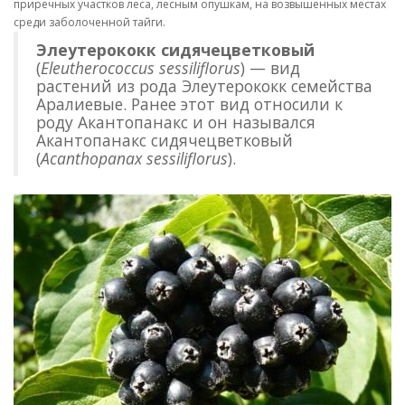
приречных участков леса, лесным опушкам, на возвышенных местах
среди заболоченной тайги.
Элеутерококк сидячецветковый
(
Eleutherococcus sessiliflorus
) — вид
растений из рода Элеутерококк семейства
Аралиевые. Ранее этот вид относили к
роду Акантопанакс и он назывался
Акантопанакс сидячецветковый
(
Acanthopanax sessiliflorus
).