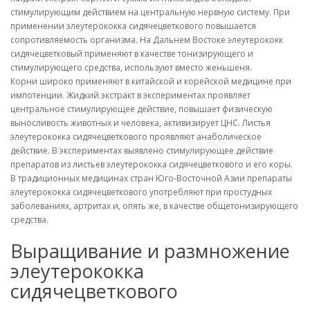
стимулирующим действием на центральную нервную систему. При
применении элеутерококка сидячецветкового повышается
сопротивляемость организма. На Дальнем Востоке элеутерококк
сидячецветковый применяют в качестве тонизирующего и
стимулирующего средства, используют вместо женьшеня.
Корни широко применяют в китайской и корейской медицине при
импотенции. Жидкий экстракт в экспериментах проявляет
центральное стимулирующее действие, повышает физическую
выносливость животных и человека, активизирует ЦНС. Листья
элеутерококка сидячецветкового проявляют анаболическое
действие. В экспериментах выявлено стимулирующее действие
препаратов из листьев элеутерококка сидячецветкового и его коры.
В традиционных медицинах стран Юго-Восточной Азии препараты
элеутерококка сидячецветкового употребляют при простудных
заболеваниях, артритах и, опять же, в качестве общетонизирующего
средства.
Выращивание и размножение
элеутерококка
сидячецветкового