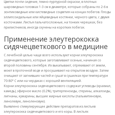
Цветки почти сидячие, темно-пурпурной окраски, в плотных
шаровидных головках 1-3 см в диаметре, которые собраны по 2-6 в
зонтиковидные или кистевидные соцветия на концах побегов. Плоды
эллипсоидальные или яйцевидные костянки, черного цвета, с двумя
косточками. Листья пальчатосложные, на тонких черешках, без
прилистников, иногда скучены на коротких побегах.
Применение элеутерококка
сидячецветкового в медицине
С лечебной целью чаще всего используют корни элеутерококка
сидячецветкового, которые заготавливают осенью, начиная со
второй половины сентября. Их выкапывают, отряхивают от земли,
моют в проточной воде и просушивают на открытом воздухе. Затем
очищают от загнивших частей и сушат в сушилках при температуре
70-80° С или на чердаках с хорошей вентиляцией.
Корни элеутерококка сидячецветкового содержат углеводы (крахмал,
камедь), эфирное масло (0.2%), тритерпеноиды, стерины, алкалоиды,
лигнаны, кумарины, высшие жирные кислоты (пальмитиновую,
линолевую, линоленовую).
Выявлено стимулирующее действие препаратов из листьев
элеутерококка сидячецветкового и его коры. В листьях