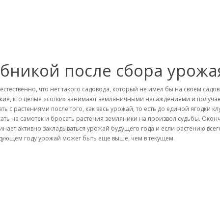
убникой после сбора урожа
 естественно, что нет такого садовода, который не имел бы на своем садов
акие, кто целые «сотки» занимают земляничными насаждениями и получают
ать с растениями после того, как весь урожай, то есть до единой ягодки к
кать на самотек и бросать растения земляники на произвол судьбы. Око
инает активно закладываться урожай будущего года и если растению всего х
дующем году урожай может быть еще выше, чем в текущем.