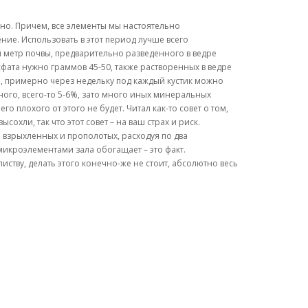
но. Причем, все элементы мы настоятельно
ние. Использовать в этот период лучше всего
й метр почвы, предварительно разведенного в ведре
осфата нужно граммов 45-50, также растворенных в ведре
й, примерно через недельку под каждый кустик можно
ного, всего-то 5-6%, зато много иных минеральных
 плохого от этого не будет. Читал как-то совет о том,
охли, так что этот совет – на ваш страх и риск.
о взрыхленных и прополотых, расходуя по два
 микроэлементами зала обогащает – это факт.
иству, делать этого конечно-же не стоит, абсолютно весь