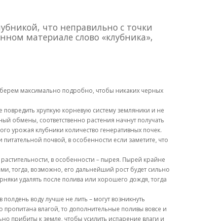
лубникой, что неправильно с точки
анном материале слово «клубника»,
разберем максимально подробно, чтобы никаких черных
 не повредить хрупкую корневую систему земляники и не
ный обмены, соответственно растения начнут получать
ого урожая клубники количество генеративных почек.
питательной почвой, в особенности если заметите, что
 растительности, в особенности – пырея. Пырей крайне
ами, тогда, возможно, его дальнейший рост будет сильно
сорняки удалять после полива или хорошего дождя, тогда
в полдень воду лучше не лить – могут возникнуть
го пропитана влагой, то дополнительные поливы вовсе и
льно прибиты к земле, чтобы усилить испарение влаги и