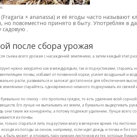
am
Fragaria × ananassa) и её ягоды часто называют к
 но повсеместно принято в быту. Употребляя в д
 садовую .
кой после сбора урожая
после съема всего урожая с насаждений земляники, а затем каждый этап 
 грунт нужно аккуратно как в междурядьях, так и под кустиками, стараясь
 вентиляцию почвы, избавит от почвенной корки, усилит воздушный и вод
мально расти, развиваться и заложат достаточное для обеспечения высок
 земляники старайтесь одновременно немного подокучивать их свежей и 
квально по списку – это прополка грядок, то есть удаление всей сорной
веществ. Его лучше не выпалывать из земли, а буквально выдергивать рук
ведь они такие же конкуренты, а потому подлежат удалению. Лучше всего 
иваются из почвы.
 только стараться лить под кустики влагу в вечернее время. На листочки 
 исходя из погоды за окном, например, если идет дождь и почва и без то
, а быть может, и оторвать пару нижних листочков из тех, которые буква