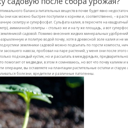
у садовую после сбора урожая?
птимального баланса питательных веществ в почве будет явно недостаточ
 они как можно быстрее поступили к корням и, соответственно, – в расте
иачную селитру и суперфосфат. Сульфата калия, в пересчете на квадратны
метр), аммиачной селитры – столько же и на ту же площадь, а вот суперф
и с земляникой садовой. Помимо внесения жидких минеральных удобрени
разрыхленную и политую водой почву, хотя в древесной золе калия и не м
од кустики земляники садовой можно подсыпать по горсти компоста, ничего
и засохшего навоза, пробовал на паре растений, у меня они после этого выс
 только под каждый кустик, но и рассыпать в междурядьях, предварительн
о помогает от медведки, в этом я сомневаюсь, но вот что почву калием и
ти операции, вы оставляете на плантации растительные остатки и старую л
апливаться болезни, вредители и различные патогенны.