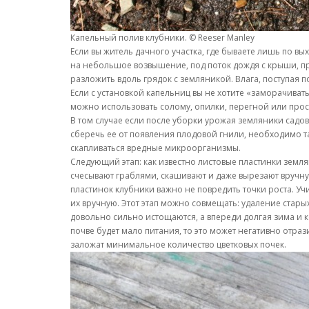
Капельный полив клубники. © Reeser Manley
Если вы житель дачного участка, где бываете лишь по вы
на небольшое возвышение, под поток дождя с крыши, про
разложить вдоль грядок с земляникой. Влага, поступая по
Если с установкой капельниц вы не хотите «заморачивать
можно использовать солому, опилки, перегной или просто
В том случае если после уборки урожая земляники садово
сберечь ее от появления плодовой гнили, необходимо та
скапливаться вредные микроорганизмы.
Следующий этап: как известно листовые пластинки земля
счесывают граблями, скашивают и даже вырезают вручную
пластинок клубники важно не повредить точки роста. Уч
их вручную. Этот этап можно совмещать: удаление стар
довольно сильно истощаются, а впереди долгая зима и к
почве будет мало питания, то это может негативно отраз
заложат минимальное количество цветковых почек.