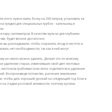
я этого нужно взять бочку на 200 литров, установить ее
на грядке) для специальных трубок – капельниц и
ою.
в пару сантиметров. В качестве мульчи для клубники
чве, будет вполне достаточно.
ю вы раскладывали, чтобы сохранить ягоду в чистоте и
вать нет необходимости, так как в ней могут
му их смело можно удалить. Делают это по-всякому:
при удалении старых, изменивших свой цвет листовых
 листочков граблями (они легко отделяются) и удаление
ний. Воспроизведя потомство, растения земляники
ки, чтобы дать хороший урожай на следующий год. Если в
и на стадии ростовой активности, поэтому кустики