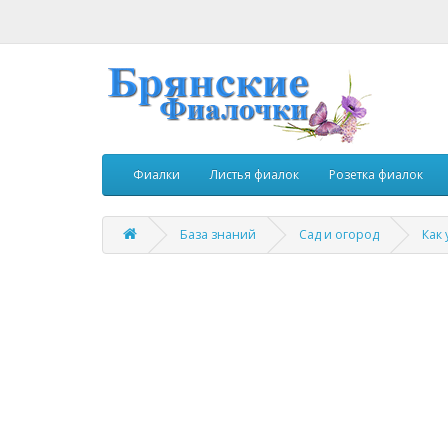
Фиалки
Листья фиалок
Розетка фиалок
База знаний
Сад и огород
Как 