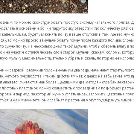
ходным, то можно сконструировать простую систему капельного полива. Дл
делать в основании бочки пару-тройку отверстий (по количеству рядков 
 капельницам, будет увлажнять почву в ваше отсутствие, там, где это нужн
ся», то можно просто замульчировать почву после каждого полива, слоем 
 сухую почву. На несколько дней такой мульчи, чтобы сберечь влагу в по
й на участке остался лежать слой старой мульчи, скажем, соломы, котору
кую мульчу максимально тщательно убрать и сжечь, повторно ее использо
ники садовой, отслужив положенные им два года, начинают стареть, поэто
. Четкого руководства к таким действиям нет, однако не забывайте, что 
итывая это, считаются наиболее щадящими два метода – сгребание старых
ых листовых пластинок можно совместить с проведением подкормок расте
ороткий период, за который нужно успеть вновь заложить цветковые поч
иться и на иммунитете: он ослабнет и растения могут подмерзнуть зимой 