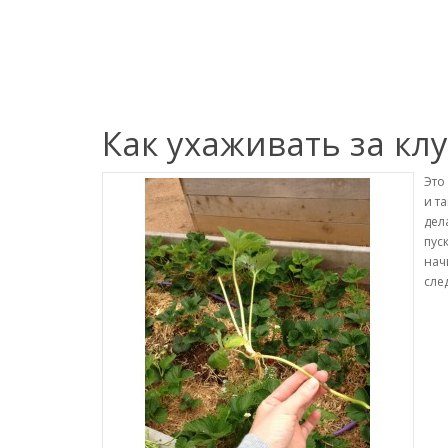
Как ухаживать за кл
Это
и т
дел
пус
нач
сле