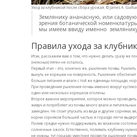
Уход за клубникой после сбора урожая. © James A. Guilli
Землянику ананасную, или садовую (
зрения ботанической номенклатуры,
мы имеем ввиду именно землянику
Правила ухода за клубни
Итак, расскажем вам о том, что нужно делать сразу же 
(неясных) пятен не осталось.
Первый этап – это, конечно же, рыхление почвы. Рыхлить
вынуть ее корешки на поверхность. Рыхление обеспечит
больше питания и влаги с той же единицы площади, нор
При проведении рыхления почвы именно вокруг кустиков
один или несколько корешков оголены.
Второе важное мероприятие, которое можно проводить бу
живуч и потребляет из почвы много влаги и питательных 
замедлен. Не стоит упускать из вида и другие сорняки, 
корни сорняков большей частью и гораздо легче выдерг
Полив: грядки нужно поддерживать во влажном состоянии,
солнечные ожоги. Естественно, поливать клубнику нужно
не нужны, тут гораздо уместнее провести рыхление почвы