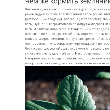
Чем же кормить земляник
Внесения одного какого-то элемента для поддержания о
рекомендуем вносить в растворенной в воде форме, чтобы
растворенный в воде сульфат калия (не хлористый), амм
воды, нужно 15-18 граммов (это по литру на квадратный 
воды, и в том же количестве на квадратный метр грядк
подсыпать по 50-70 г древесной золы в предварительно 
веществ (микроэлементов). В отсутствие древесной золы п
что под землянику садовую в эту пору подсыпали по горст
Что касается древесной золы, то ее можно подсыпать не
килограмма на квадратный метр. Некоторые пишут, что эт
Наверное, лишним будет говорить, что, проделывая все э
мусор с участка нужно удалить и сжечь: в нем могут нак