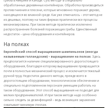
грибы в Америке и Канаде. Суть метода- в специально
обработанных деревянных контейнерах. Обработка производиться
против гниения и плесени, которые мгновенно поражают дерево,
находящееся во влажной среде. Как уже отмечалось – этот метод не
из дешевых, поэтому на таких фирмах практически все процессы
механизированы. При таком методе практически исключено
распространение болезней поражающих грибы. Единственный
недостаток – цена оборудования и контейнеров.
На полках
Европейский способ выращивания шампиньонов (иногда
называемым голландским) – выращивание на полках
. Здесь
предполагается наличие специализированного дорогостоящего
оборудования, благодаря которому выращивание превращается
почти в полностью механический процесс и исключается тяжелый
ручной труд. Недостаток данного метода, прежде всего в
дорогостоящем оборудовании, технологическом обеспечении и
специально подготовленном персонале умеющем работать на
таком оборудовании. Этот способ выращивания не подходит для
мелких предпринимателей. И при таком методе надо особенно
сильно следить за дезинфекцией – ведь возникшее заражение
охватывает минимум стеллаж.