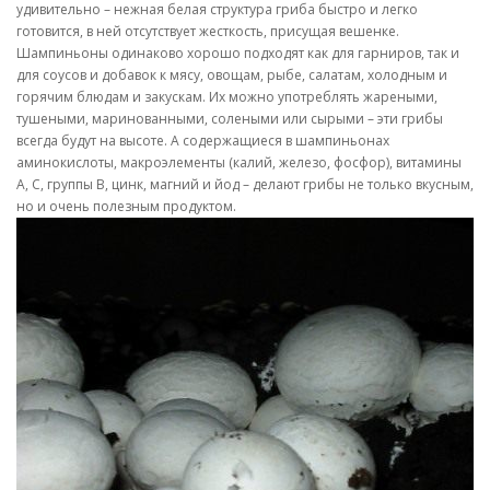
удивительно – нежная белая структура гриба быстро и легко
готовится, в ней отсутствует жесткость, присущая вешенке.
Шампиньоны одинаково хорошо подходят как для гарниров, так и
для соусов и добавок к мясу, овощам, рыбе, салатам, холодным и
горячим блюдам и закускам. Их можно употреблять жареными,
тушеными, маринованными, солеными или сырыми – эти грибы
всегда будут на высоте. А содержащиеся в шампиньонах
аминокислоты, макроэлементы (калий, железо, фосфор), витамины
А, С, группы В, цинк, магний и йод – делают грибы не только вкусным,
но и очень полезным продуктом.