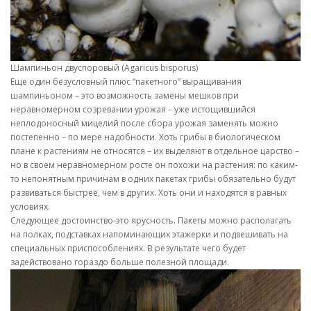
Шампиньон двуспоровый (Agaricus bisporus)
Еще один безусловный плюс “пакетного” выращивания
шампиньоном – это возможность замены мешков при
неравномерном созревании урожая – уже истощившийся
неплодоносный мицелий после сбора урожая заменять можно
постепенно – по мере надобности. Хоть грибы в биологическом
плане к растениям не относятся – их выделяют в отдельное царство –
но в своем неравномерном росте он похожи на растения: по каким-
то непонятным причинам в одних пакетах грибы обязательно будут
развиваться быстрее, чем в других. Хоть они и находятся в равных
условиях.
Следующее достоинство-это ярусность. Пакеты можно располагать
на полках, подставках напоминающих этажерки и подвешивать на
специальных приспособлениях. В результате чего будет
задействовано гораздо больше полезной площади.