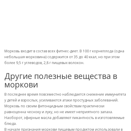
Морковь входит в состав всех фитнес-диет. В 100 г корнеплода (одна
небольшая морковина) содержится от 35 до 40 ккал, но при этом
более 9,5 г углеводов, 2,8 г пищевых волокон.
Другие полезные вещества в
моркови
В последнее время повсеместно наблюдается снижение иммунитета
у детей и взрослых, усиливаются атаки простудных заболеваний.
Морковь по своим фитонцидным свойствам практически
равноценна чесноку и луку, но не имеет неприятного запаха.
Наоборот, эфирные масла добавляют пикантность в изготовляемые
блюда.
В начале признания моркови пищевым продуктом использовали в