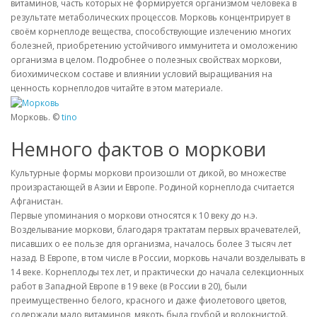
витаминов, часть которых не формируется организмом человека в
результате метаболических процессов. Морковь концентрирует в
своём корнеплоде вещества, способствующие излечению многих
болезней, приобретению устойчивого иммунитета и омоложению
организма в целом. Подробнее о полезных свойствах моркови,
биохимическом составе и влиянии условий выращивания на
ценность корнеплодов читайте в этом материале.
Морковь. ©
tino
Немного фактов о моркови
Культурные формы моркови произошли от дикой, во множестве
произрастающей в Азии и Европе. Родиной корнеплода считается
Афганистан.
Первые упоминания о моркови относятся к 10 веку до н.э.
Возделывание моркови, благодаря трактатам первых врачевателей,
писавших о ее пользе для организма, началось более 3 тысяч лет
назад. В Европе, в том числе в России, морковь начали возделывать в
14 веке. Корнеплоды тех лет, и практически до начала селекционных
работ в Западной Европе в 19 веке (в России в 20), были
преимущественно белого, красного и даже фиолетового цветов,
содержали мало витаминов, мякоть была грубой и волокнистой.