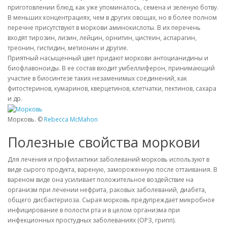
приготовлении блюд, как уже упоминалось, семена и зеленую ботву.
В меньших концентрациях, чем в других овощах, но в более полном
перечне присутствуют в моркови аминокислоты. В их перечень
входят тирозин, лизин, лейцин, орнитин, цистеин, аспарагин,
треонин, гистидин, метионин и другие.
Приятный насыщенный цвет придают моркови антоцианидины и
биофлавоноиды. В ее состав входит умбеллиферон, принимающий
участие в биосинтезе таких незаменимых соединений, как
фитостеринов, кумаринов, кверцетинов, клетчатки, пектинов, сахара
и др.
Морковь. ©
Rebecca McMahon
Полезные свойства моркови
Для лечения и профилактики заболеваний морковь используют в
виде сырого продукта, вареную, замороженную после оттаивания. В
вареном виде она усиливает положительное воздействие на
организм при лечении нефрита, раковых заболеваний, диабета,
общего дисбактериоза. Сырая морковь предупреждает микробное
инфицирование в полости рта и в целом организма при
инфекционных простудных заболеваниях (ОРЗ, грипп).