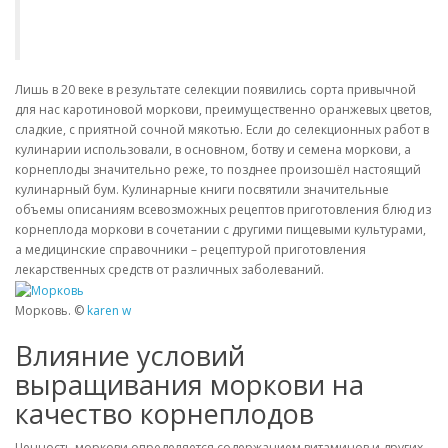
Лишь в 20 веке в результате селекции появились сорта привычной
для нас каротиновой моркови, преимущественно оранжевых цветов,
сладкие, с приятной сочной мякотью. Если до селекционных работ в
кулинарии использовали, в основном, ботву и семена моркови, а
корнеплоды значительно реже, то позднее произошёл настоящий
кулинарный бум. Кулинарные книги посвятили значительные
объемы описаниям всевозможных рецептов приготовления блюд из
корнеплода моркови в сочетании с другими пищевыми культурами,
а медицинские справочники – рецептурой приготовления
лекарственных средств от различных заболеваний.
Морковь. ©
karen w
Влияние условий
выращивания моркови на
качество корнеплодов
Ценность моркови определяется содержанием витаминов и других