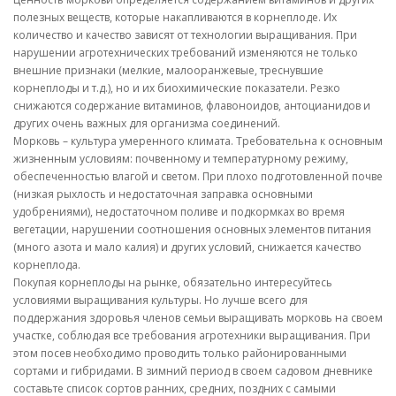
полезных веществ, которые накапливаются в корнеплоде. Их
количество и качество зависят от технологии выращивания. При
нарушении агротехнических требований изменяются не только
внешние признаки (мелкие, малооранжевые, треснувшие
корнеплоды и т.д.), но и их биохимические показатели. Резко
снижаются содержание витаминов, флавоноидов, антоцианидов и
других очень важных для организма соединений.
Морковь – культура умеренного климата. Требовательна к основным
жизненным условиям: почвенному и температурному режиму,
обеспеченностью влагой и светом. При плохо подготовленной почве
(низкая рыхлость и недостаточная заправка основными
удобрениями), недостаточном поливе и подкормках во время
вегетации, нарушении соотношения основных элементов питания
(много азота и мало калия) и других условий, снижается качество
корнеплода.
Покупая корнеплоды на рынке, обязательно интересуйтесь
условиями выращивания культуры. Но лучше всего для
поддержания здоровья членов семьи выращивать морковь на своем
участке, соблюдая все требования агротехники выращивания. При
этом посев необходимо проводить только районированными
сортами и гибридами. В зимний период в своем садовом дневнике
составьте список сортов ранних, средних, поздних с самыми