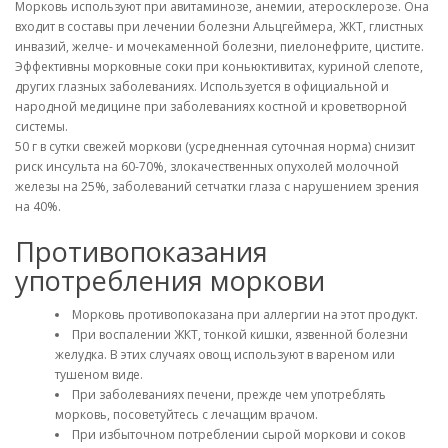
Морковь используют при авитаминозе, анемии, атеросклерозе. Она
входит в составы при лечении болезни Альцгеймера, ЖКТ, глистных
инвазий, желче- и мочекаменной болезни, пиелонефрите, цистите.
Эффективны морковные соки при коньюктивитах, куриной слепоте,
других глазных заболеваниях. Используется в официальной и
народной медицине при заболеваниях костной и кроветворной
системы.
50 г в сутки свежей моркови (усредненная суточная норма) снизит
риск инсульта на 60-70%, злокачественных опухолей молочной
железы на 25%, заболеваний сетчатки глаза с нарушением зрения
на 40%.
Противопоказания
употребления моркови
Морковь противопоказана при аллергии на этот продукт.
При воспалении ЖКТ, тонкой кишки, язвенной болезни
желудка. В этих случаях овощ используют в вареном или
тушеном виде.
При заболеваниях печени, прежде чем употреблять
морковь, посоветуйтесь с лечащим врачом.
При избыточном потреблении сырой моркови и соков