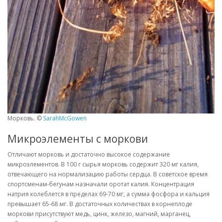
Морковь. ©
SarahMcGowen
Микроэлементы с моркови
Отличают морковь и достаточно высокое содержание
микроэлементов. В 100 г сырья морковь содержит 320 мг калия,
отвечающего на нормализацию работы сердца. В советское время
спортсменам-бегунам назначали оротат калия. Концентрация
натрия колеблется в пределах 69-70 мг, а сумма фосфора и кальция
превышает 65-68 мг. В достаточных количествах в корнеплоде
моркови присутствуют медь, цинк, железо, магний, марганец,