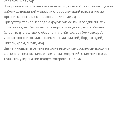
кобальт и молибден.
В моркови есть и селен – элемент молодости и фтор, отвечающий за
работу щитовидной железы, и способствующий выведению из
организма тяжелых металлов и радионуклидов.
Присутствуют в корнеплоде и другие элементы, в соединениях и
сочетаниях, необходимых для нормализации водного обмена
(хлор), водно-солевого обмена (натрий), состава белков(сера).
Дополняют список микроэлементов алюминий, бор, ванадий,
никель, хром, литий, йод.
Впечатляющий перечень на фоне низкой калорийности продукта
становится незаменимым в лечении ожирений, снижения массы
тела, стимулировании процессов кроветворения.