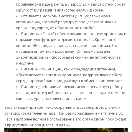
проявляется в виде рахита, а у взрослых – в виде остеопороза
(хрупкости) и размягчения (остеомаляции) костей.
Отличается морковь высоким (11%) содержанием
витамина «К», который регулирует процесс свертывания
крови, предупреждая образование тромбов.
Витамины «С» и «Е» обеспечивают энергетику организма и
нормализуют функции эндокринных желез. Кроме того,
витамин «Е» замедляет процесс старения организма. Его
называют витамином молодости. Он незаменим для
диабетиков, так как способствует снижению потребности в
инсулине.
Витамин «РР» (ниацин), как и предыдущие витамины,
обеспечивает энергетику организма, поддерживает работу
сердца, кровообращение, участвует в обмене аминокислот.
Витамин «N», или липоевая кислота регулирует работу
печени, щитовидной железы, участвует в углеводном обмене,
влияет на уровень холестерина в крови.
Весь витаминный комплекс сохраняется в свежеприготовленном
соке моркови в течение часа. При размораживании – в течение 0,5
часа. Наиболее полное использование его организмом происходит
в присутствии жиров (масла, сметаны).