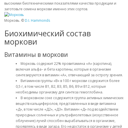
высокими биотехническими показателями качества продукции и
заготовьте семена моркови именно этих сортов.
Морковь. ©
D.I. Hammonds
Биохимический состав
моркови
Витамины в моркови
Морковь содержит 22% провитамина «А» (каротина),
включая альфа– и бета каротины, которые в организме
синтезируются в витамин «А», отвечающий за остроту зрения.
Витаминов группы «В» в 100 г моркови содержится более
0,5 г, в том числе В1, В2, В3, В5, В6, В9 и В12, которые
необходимы организму для синтеза гемоглобина.
В морковном соке содержится группа активных химических
веществ кальциферолов, представленных в виде витамина
«Д», в том числе «Д2», «Д3». Витамин «Д» под воздействием
природных солнечных и ультрафиолетовых (искусственное
облучение) лучей способен вырабатываться в организме,
проявляясь в виде загара. Его недостаток в организме у детей