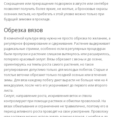
Сокращение или прекращение подкормок в августе или сентябре
позволяет получить более яркие, не желтые, а бронзовые окрасы
осенних листьев, но прибегать к этой уловке можно только при
будущей зимовке в прохладе.
Обрезка вязов
В комнатной культуре вязу нужна не просто обрезка по желанию, а
регулярное формирование и сдерживание. Растение выдерживает
радикальные стрижки, особенно если в регулярных процедурах
были пропуски и растение слишком вытянулось или расширилось,
потеряло красивый силуэт. Вязы обрезают с весны и до осени,
ориентируясь на темпы роста самого растения, но такое
регулирование допустимо только для молодых побегов. Старые и
толстые веточки обрезают только поздней осенью или в течение
зимы. Для вяза каждому побегу дают вырасти не больше чем на 4
междоузлия, после чего его укорачивают до первого или второго
листа.
Силуэт, направление роста, искривления веток и ствола
контролируют при помощи растяжек и обмотки проволокой. На
вязах обматывание и ограничение не травматично, поэтому его в
период активного роста проводят на свое усмотрение. Проволоку
или растяжки можно использовать в период покоя, с ноября и до