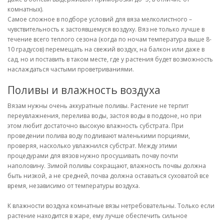
комнатных).
Самое сложное в подборе условий для вяза мелколистного –
чувствительность к застоявшемуся воздуху. Вяз не только лучше в
течение всего теплого сезона (когда по ночам температура выше 8-
10 градусов) перемещать на свежий воздух, на балкон или даже в
сад, но и поставить в таком месте, где у растения будет возможность
наслаждаться частыми проветриваниями.
Поливы и влажность воздуха
Вязам нужны очень аккуратные поливы. Растение не терпит
переувлажнения, перелива воды, застоя воды в поддоне, но при
этом любит достаточно высокую влажность субстрата. При
проведении полива воду подливают маленькими порциями,
проверяя, насколько увлажнился субстрат. Между этими
процедурами для вязов нужно просушивать почву почти
наполовину. Зимой поливы сокращают, влажность почвы должна
быть низкой, а не средней, почва должна оставаться суховатой все
время, независимо от температуры воздуха.
К влажности воздуха комнатные вязы нетребовательны. Только если
растение находится в жаре, ему лучше обеспечить сильное