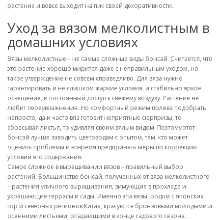
растение и вовсе выходит на пик своей декоративности.
Уход за вязом мелколистным в
домашних условиях
Вязы мелколистные – не самые сложные виды бонсай. Считается, что
это растение хорошо мирится даже с неправильным уходом, но
такое утверждение не совсем справедливо. Для вяза нужно
гарантировать и не слишком жаркие условия, и стабильно яркое
освещение, и постоянный доступ к свежему воздуху. Растение не
любит переувлажнения. Но комфортный режим полива подобрать
непросто, да и часто вяз готовит неприятные сюрпризы, то
сбрасывая листья, то удивляя своим вялым видом. Поэтому этот
бонсай лучше заводить цветоводам с опытом, тем, кто может
оценить проблемы и вовремя предпринять меры по коррекции
условий его содержания.
Самое сложное в выращивании вязов – правильный выбор
растений. Большинство бонсай, полученных от вяза мелколистного
– растения уличного выращивания, зимующие в прохладе и
украшающие террасы и сады. Именно эти вязы, родом с японских
гор и северных регионов Китая, красуются бронзовыми молодыми и
осенними листьями, опадающими в конце садового сезона.