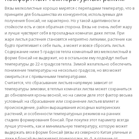
Вязы мелколистные хорошо мирятся с перепадами температур, что в
принципе для большинства их конкурентов, используемых для
получения бонсай, не характерно. Но у такой адаптивности и
стойкости есть и своя обратная сторона. Вязы не очень любят жару
и лучше чувствуют себя в прохладных комнатах даже летом. При
жаре листья растения становятся неприятно липкими, растение как
будто притягивает к себе пыль, а может и вовсе сбросить листья.
Содержание ниже 5 градусов тепла комнатный вяз мелколистный в
форме бонсай не выдержит, но в остальном ему подойдут любые
температуры до 22-х градусов тепла. Зимой желательно обеспечить
понижение температуры на несколько градусов, но вяз может
смириться и с привычными температурами.
Считается, что сбрасывание листьев напрямую зависит от
температуры зимовки, в теплых комнатах листва может сохраниться
до обновления кроны весной, но на самом деле этот фактор весьма
условный: на сбрасывание или сохранение листьев влияет и
происхождение, район выращивания исходных материнских
растений, и особенности температурных режимов на ранних
стадиях формирования бонсай. При покупке этот параметр всегда
лучше уточнять, как и минимальную температуру, которую может
выдержать вяз в форме бонсай (вязы из северного Китая уличные и
даже в бонсай выдерживают приморозки до -5, в отличие от