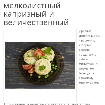
мелколистный —
капризный и
величественный
Древние
исполины вязы
– растения,
которые
сложно
представить
себе в
миниатюрной
форме. Но
благодаря
сложному
многолетнему
формированию и внимательной заботе эти деревья сегодня