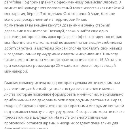
parvifolia). Род принадлежит к одноименному семейству Вязовых. В
комнатной культуре вяз мелколистный также известен как китайский
вяз, карагач, берест. Это эндемик Юго-восточной Азии, больше
всего распространенный на территории Китая.
Комнатные вязы внешне кажутся древними и очень старыми
деревьями в миниатюре. Пожалуй, сложно найти еще одно
растение, которое столь ярко проявляет эффект состаренности, как
вяз. Именно вяз мелколистный позволяет начинающим любителям
добиться успеха, а мастерам бонсай сполна проявлять свои навыки
и создавать самые причудливые силуэты и искривления. В высоту
такие комнатные вязы мелколистные ограничиваются 15-80 см, что
при «исходных» размерах до 25 м кажется просто потрясающей
миниатюрой.
Главная характеристика вязов, которая сделала их незаменимыми
растениями для бонсай – уникально густое ветвление и мелкая
листва, которые позволяют формировать мини-копии, максимально
приближенные по декоративности к природным растениям. Серая,
гладкая, бежевато-коричневая кора с красными молодыми веточкам
подчеркивает сложную структуру дерева. С возрастом кора не только
трескается, но и шелушится. На месте сильного стягивания
проволокой остаются шрамы, иногда их создают специально для
большей естественности.