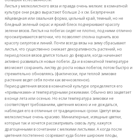
Листья у мелколистного вяза и правда очень мелкие: в комнатной
культуре они редко вырастают больше 2-х см. Безупречная
яйцевидная или овальная форма, цельный край, темный, но не
бледный зеленый окрас и яркий блеск подчеркивают красоту
зелени вязов. Листья на побегах сидят не плотно, под ними отлично
просматриваются веточки, что позволяет сполна оценить всю
красоту силуэтов и линий. Почти всегда вязы на зиму сбрасывают
листья, что существенно снижает декоративность растений, но
период покоя вязов длится только до февраля, когда начинают
активно развиваться новые побеги. Да и в комнатной температуре
вяз может сохранить листву до роста новых побегов, потом быстро и
стремительно обновляясь (фактически, при теплой зимовке
растение ведет себя почти как вечнозеленое).
Период цветения вязов в комнатной культуре определяется его
«привычками» и температурными режимами. Обычно вяз зацветает
в конце лета или осенью. Но если температура зимовки не
соответствует требованиям, цветения можно и не дождаться,
наблюдая его в отличные от традиционных сроки. Цветут вязы
мелколистные очень красиво. Миниатюрные, изящные цветки,
которые так и хочется рассматривать сквозь лупу, кажутся
драгоценными в сочетании с мелкими листьями. А когда после
цветения постепенно созревают куда более широкие плоды,