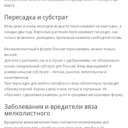
марта.
Пересадка и субстрат
Вязы даже в очень молодом возрасте пересаживают не ежегодно, а
каждые два года. Взрослые растения пересаживают так редко, как
только возможно, дожидаясь признаков нехватки свободной почвы.
Вяз мелколистный в форме бонсай пересаживать можно только
весной.
Для этого растения, как и в случае с удобрениями, не обязательно
искать специальный субстрат для бонсай. Вязы выращивают в
универсальном субстрате – легком, рыхлом, питательном и
качественном.
При пересадке для любого китайского вяза обязательно проводят
обрезку корней. Корни у вяза очень густые и спутанные. Их
обрезают, сдерживая размеры, рост и придавая им красивую форму.
Заболевания и вредители вяза
мелколистного
Вредители вязов мелколистных считаются нетипичными для
комнатной культуры. Наибольшую опасность для бонсай