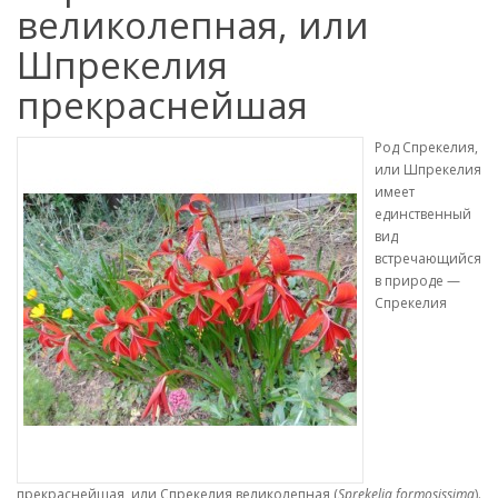
великолепная, или
Шпрекелия
прекраснейшая
Род Спрекелия,
или Шпрекелия
имеет
единственный
вид
встречающийся
в природе —
Спрекелия
прекраснейшая, или Спрекелия великолепная (
Sprekelia formosissima
).