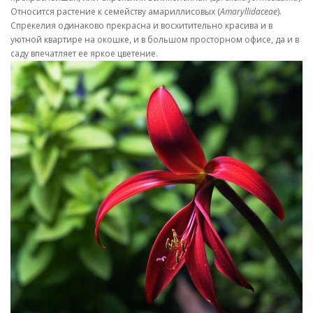
Относится растение к семейству амариллисовых (
Amaryllidaceae
).
Спрекелия одинаково прекрасна и восхитительно красива и в
уютной квартире на окошке, и в большом просторном офисе, да и в
саду впечатляет ее яркое цветение.