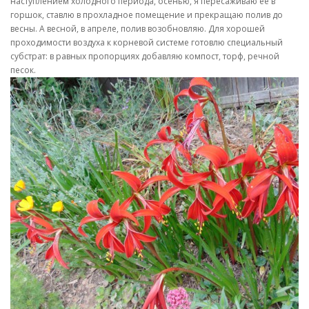
наступлением холодного периода, осенью, я пересаживаю ее в
горшок, ставлю в прохладное помещение и прекращаю полив до
весны. А весной, в апреле, полив возобновляю. Для хорошей
проходимости воздуха к корневой системе готовлю специальный
субстрат: в равных пропорциях добавляю компост, торф, речной
песок.