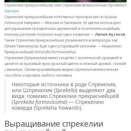
Спрекелия прекраснейшая, или Спрекелия великолепная (Sprekelia for
Harrison
Спрекелия прекраснейшая естественно произрастает в странах
Латинской Америки — Мексике и Гватемале. Её цветки используют
для украшения праздничных церемоний в поселениях индейцев,
поэтому растение получило ещё одно название —
Лилия Ацтеков
.
Также Спрекелия прекраснейшая упоминается в литературе как
Лилия Тамплиеров. Ещё один устаревший синоним — Амариллис
Прекраснейший (Amaryllis formosissima).
Спрекелия (Шпрекелия) имеет сходство с тропической орхидеей и
ценится за красивый ярко-красный цветок и нежный аромат, схожий
с ванилью. Своим красивейшим видом спрекелия великолепная
способна очаровать любого человека.
Некоторые источники в роде Спрекелия,
или Шпрекелия (
Sprekelia
) выделяют два
вида: помимо Спрекелии прекраснейшей
(
Sprekelia formosissima
) — Спрекелию
ховарда (Sprekelia howardii).
Выращивание спрекелии