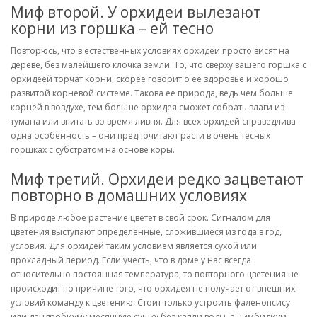
Миф второй. У орхидеи вылезают
корни из горшка – ей тесно
Повторюсь, что в естественных условиях орхидеи просто висят на
дереве, без малейшего клочка земли. То, что сверху вашего горшка с
орхидеей торчат корни, скорее говорит о ее здоровье и хорошо
развитой корневой системе. Такова ее природа, ведь чем больше
корней в воздухе, тем больше орхидея сможет собрать влаги из
тумана или впитать во время ливня. Для всех орхидей справедлива
одна особенность – они предпочитают расти в очень тесных
горшках с субстратом на основе коры.
Миф третий. Орхидеи редко зацветают
повторно в домашних условиях
В природе любое растение цветет в свой срок. Сигналом для
цветения выступают определенные, сложившиеся из года в год,
условия. Для орхидей таким условием является сухой или
прохладный период. Если учесть, что в доме у нас всегда
относительно постоянная температура, то повторного цветения не
происходит по причине того, что орхидея не получает от внешних
условий команду к цветению. Стоит только устроить фаленопсису
или дендробиуму месячную сушку без капли воды, а цимбидиум