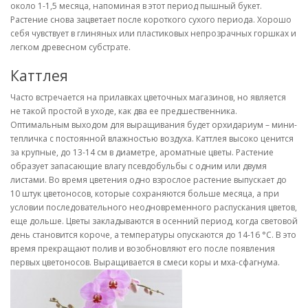
около 1-1,5 месяца, напоминая в этот период пышный букет.
Растение снова зацветает после короткого сухого периода. Хорошо
себя чувствует в глиняных или пластиковых непрозрачных горшках и
легком древесном субстрате.
Каттлея
Часто встречается на прилавках цветочных магазинов, но является
не такой простой в уходе, как два ее предшественника.
Оптимальным выходом для выращивания будет орхидариум – мини-
тепличка с постоянной влажностью воздуха. Каттлея высоко ценится
за крупные, до 13-14 см в диаметре, ароматные цветы. Растение
образует запасающие влагу псевдобульбы с одним или двумя
листами. Во время цветения одно взрослое растение выпускает до
10 штук цветоносов, которые сохраняются больше месяца, а при
условии последовательного неодновременного распускания цветов,
еще дольше. Цветы закладываются в осенний период, когда световой
день становится короче, а температуры опускаются до 14-16 °С. В это
время прекращают полив и возобновляют его после появления
первых цветоносов. Выращивается в смеси коры и мха-сфагнума.