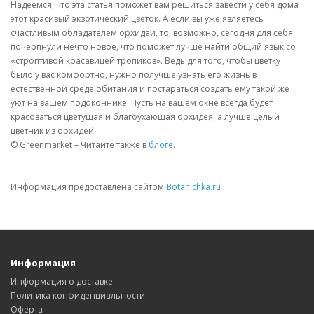
Надеемся, что эта статья поможет вам решиться завести у себя дома
этот красивый экзотический цветок. А если вы уже являетесь
счастливым обладателем орхидеи, то, возможно, сегодня для себя
почерпнули нечто новое, что поможет лучше найти общий язык со
«строптивой красавицей тропиков». Ведь для того, чтобы цветку
было у вас комфортно, нужно получше узнать его жизнь в
естественной среде обитания и постараться создать ему такой же
уют на вашем подоконнике. Пусть на вашем окне всегда будет
красоваться цветущая и благоухающая орхидея, а лучше целый
цветник из орхидей!
© Greenmarket – Читайте также в
блоге
.
Информация предоставлена сайтом
Botanichka.ru
Информация
Информация о доставке
Политика конфиденциальности
Оферта