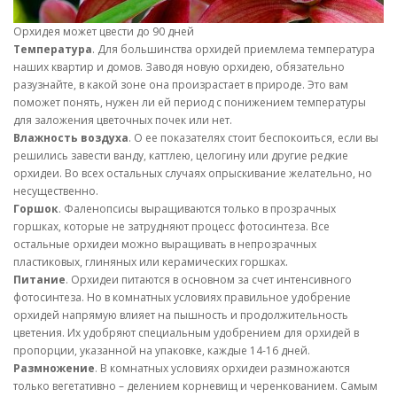
Орхидея может цвести до 90 дней
Температура
. Для большинства орхидей приемлема температура
наших квартир и домов. Заводя новую орхидею, обязательно
разузнайте, в какой зоне она произрастает в природе. Это вам
поможет понять, нужен ли ей период с понижением температуры
для заложения цветочных почек или нет.
Влажность воздуха
. О ее показателях стоит беспокоиться, если вы
решились завести ванду, каттлею, целогину или другие редкие
орхидеи. Во всех остальных случаях опрыскивание желательно, но
несущественно.
Горшок
. Фаленопсисы выращиваются только в прозрачных
горшках, которые не затрудняют процесс фотосинтеза. Все
остальные орхидеи можно выращивать в непрозрачных
пластиковых, глиняных или керамических горшках.
Питание
. Орхидеи питаются в основном за счет интенсивного
фотосинтеза. Но в комнатных условиях правильное удобрение
орхидей напрямую влияет на пышность и продолжительность
цветения. Их удобряют специальным удобрением для орхидей в
пропорции, указанной на упаковке, каждые 14-16 дней.
Размножение
. В комнатных условиях орхидеи размножаются
только вегетативно – делением корневищ и черенкованием. Самым