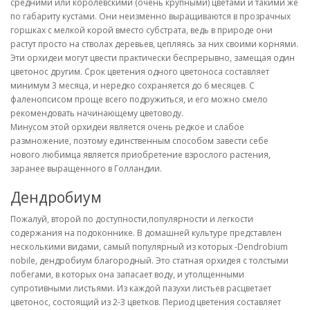
средними или королевскими (очень крупными) цветами и такими же
по габариту кустами. Они неизменно выращиваются в прозрачных
горшках с мелкой корой вместо субстрата, ведь в природе они
растут просто на стволах деревьев, цепляясь за них своими корнями.
Эти орхидеи могут цвести практически беспрерывно, замещая один
цветонос другим. Срок цветения одного цветоноса составляет
минимум 3 месяца, и нередко сохраняется до 6 месяцев. С
фаленопсисом проще всего подружиться, и его можно смело
рекомендовать начинающему цветоводу.
Минусом этой орхидеи является очень редкое и слабое
размножение, поэтому единственным способом завести себе
нового любимца является приобретение взрослого растения,
заранее выращенного в Голландии.
Дендробиум
Пожалуй, второй по доступности,популярности и легкости
содержания на подоконнике. В домашней культуре представлен
несколькими видами, самый популярный из которых -Dendrobium
nobile, дендробиум благородный. Это статная орхидея с толстыми
побегами, в которых она запасает воду, и утолщенными
супротивными листьями. Из каждой пазухи листьев расцветает
цветонос, состоящий из 2-3 цветков. Период цветения составляет