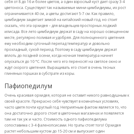
себя от 8 до 16 и более цветов, а один взрослый куст дает сразу 3-4
цветоноса. Существуют так называемые мини-цимбидиумы, их рост
ограничивается 40 см, а цветы достигают 5-7 см. Как правило,
цимбидиум зацветает зимой на китайский новый год, но стоит
сказать, что эта орхидея – для владельцев просторных лоджий
илисада. Все лето цимбидиум держат в саду на хорошо освещенном
месте, регулярно поливая и удобряя. Для полноценного цветения
ему необходим суточный перепад температур и довольно
прохладный, сухой период. Поэтому в саду цимбидиум держат
вплоть до поздней осени, когда ночная температура начнет
опускаться до 10 °С. После чего его переносят на светлое окно и
ждут скорого цветения. Выращивать его стоит в очень тесных
глиняных горшках в субстрате из коры.
Пафиопедилум
Очень красивая орхидея, которая не оставит никого равнодушным к
своей красоте. Прекрасно себя чувствует в комнатных условиях,
часто цветя почти круглый год. Неприятным фактом является то, что
она достаточно дорого стоит в цветочных магазинах и появляется
там не так уж и часто. Стоимость одного пафиопедилума
сопоставима с 3-4 фаленопсисами. Но траты стоят того! Орхидея
растет небольшим кустом до 15-20 см и выпускает один