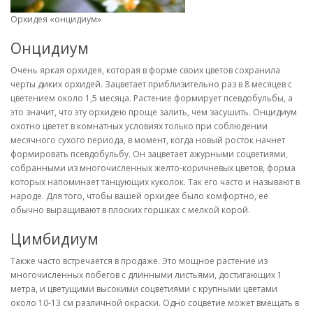
Орхидея «онцидиум»
Онцидиум
Очень яркая орхидея, которая в форме своих цветов сохранила
черты диких орхидей. Зацветает приблизительно раз в 8 месяцев с
цветением около 1,5 месяца. Растение формирует псевдобульбы, а
это значит, что эту орхидею проще залить, чем засушить. Онцидиум
охотно цветет в комнатных условиях только при соблюдении
месячного сухого периода, в момент, когда новый росток начнет
формировать псевдобульбу. Он зацветает ажурными соцветиями,
собранными из многочисленных желто-коричневых цветов, форма
которых напоминает танцующих куколок. Так его часто и называют в
народе. Для того, чтобы вашей орхидее было комфортно, её
обычно выращивают в плоских горшках с мелкой корой.
Цимбидиум
Также часто встречается в продаже. Это мощное растение из
многочисленных побегов с длинными листьями, достигающих 1
метра, и цветущими высокими соцветиями с крупными цветами
около 10-13 см различной окраски. Одно соцветие может вмещать в