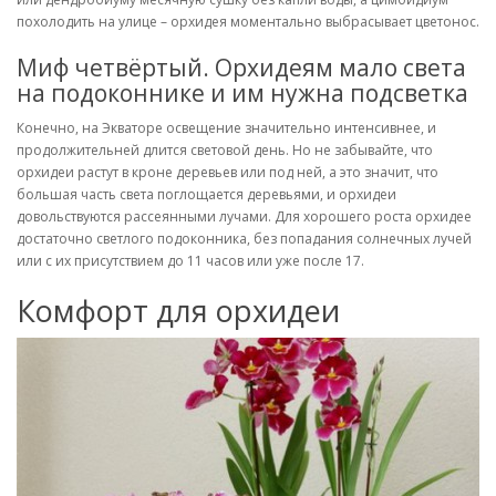
похолодить на улице – орхидея моментально выбрасывает цветонос.
Миф четвёртый. Орхидеям мало света
на подоконнике и им нужна подсветка
Конечно, на Экваторе освещение значительно интенсивнее, и
продолжительней длится световой день. Но не забывайте, что
орхидеи растут в кроне деревьев или под ней, а это значит, что
большая часть света поглощается деревьями, и орхидеи
довольствуются рассеянными лучами. Для хорошего роста орхидее
достаточно светлого подоконника, без попадания солнечных лучей
или с их присутствием до 11 часов или уже после 17.
Комфорт для орхидеи