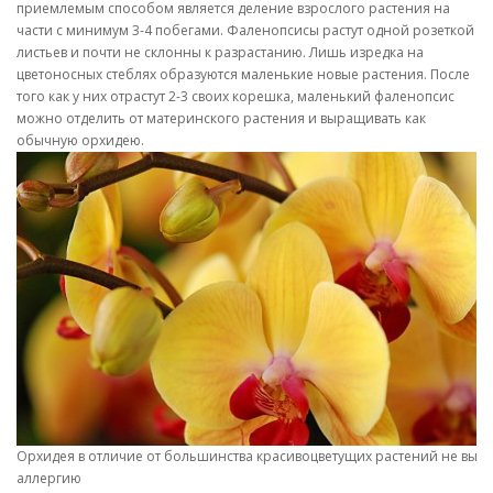
приемлемым способом является деление взрослого растения на
части с минимум 3-4 побегами. Фаленопсисы растут одной розеткой
листьев и почти не склонны к разрастанию. Лишь изредка на
цветоносных стеблях образуются маленькие новые растения. После
того как у них отрастут 2-3 своих корешка, маленький фаленопсис
можно отделить от материнского растения и выращивать как
обычную орхидею.
Орхидея в отличие от большинства красивоцветущих растений не вызы
аллергию