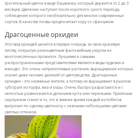
трогательный цветок в виде башмачка, который держится от 2 до 3
месяцев. Цветение наступает после короткого сухого периода,
соблюдение которого необязательно для многих современных
сортов. В качестве почвы предпочитает кору со сфагнумом.
Драгоценные орхидеи
Этот вид орхидей ценится в первую очередь за свою красивую
листву, покрытую разноцветным фантазийным узором из
многочисленных прожилок. Лучшими и самыми
распространенными представителями являются виды лудизия и
макодес. Это очень неприхотливые растения, выращивание которых
осилит даже человек далекий от цветоводства. Драгоценные
орхидеи – это наземные жители, а потому их выращивают в рыхлом
субстрате из торфа, мха и коры. Очень быстро разрастаются и с
легкостью размножаются делением куста или черенками. Приятным
сюрпризом станет и то, что в зимнее время каждый из побегов
выпускает по одному цветоносу с нежными небольшими цветами
светлых оттенков.