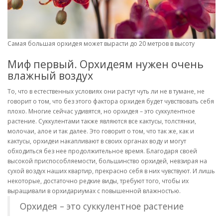
Самая большая орхидея может вырасти до 20 метров в высоту
Миф первый. Орхидеям нужен очень
влажный воздух
То, что в естественных условиях они растут чуть ли не в тумане, не
говорит о том, что без этого фактора орхидея будет чувствовать себя
плохо. Многие сейчас удивятся, но орхидея – это суккулентное
растение. Суккулентами также являются все кактусы, толстянки,
молочаи, алое и так далее. Это говорит о том, что так же, как и
кактусы, орхидеи накапливают в своих органах воду и могут
обходиться без нее продолжительное время. Благодаря своей
высокой приспособляемости, большинство орхидей, невзирая на
сухой воздух наших квартир, прекрасно себя в них чувствуют. И лишь
некоторые, достаточно редкие виды, требуют того, чтобы их
выращивали в орхидариумах с повышенной влажностью.
Орхидея – это суккулентное растение