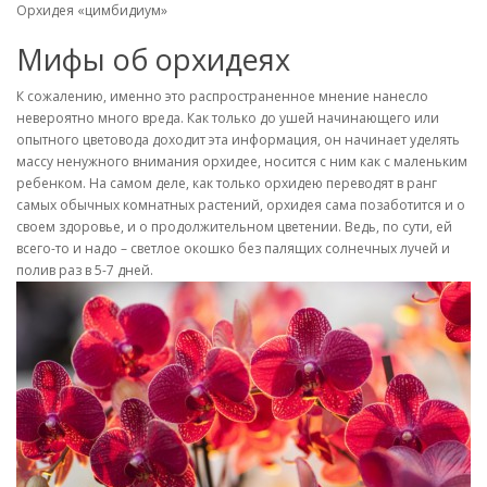
Орхидея «цимбидиум»
Мифы об орхидеях
К сожалению, именно это распространенное мнение нанесло
невероятно много вреда. Как только до ушей начинающего или
опытного цветовода доходит эта информация, он начинает уделять
массу ненужного внимания орхидее, носится с ним как с маленьким
ребенком. На самом деле, как только орхидею переводят в ранг
самых обычных комнатных растений, орхидея сама позаботится и о
своем здоровье, и о продолжительном цветении. Ведь, по сути, ей
всего-то и надо – светлое окошко без палящих солнечных лучей и
полив раз в 5-7 дней.