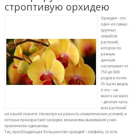
строптивую орхидею
Орхидея – это
одно из самых
крупных
семейств
растений,
которое по
разным
данным
насчитывает от
750 до 800
родов и почти
35 тысяч видов.
А это – ни
много ни мало
– десятая часть
всех растений
на нашей планете. Несмотря на разность климатических условий, в
которых произрастают орхидеи, механизмы выживания у них
практически одинаковы.
Так, преобладающее большинство орхидей – эпифиты, то есть