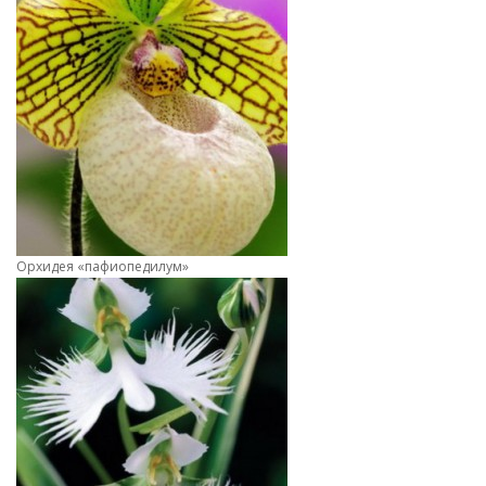
Орхидея «пафиопедилум»