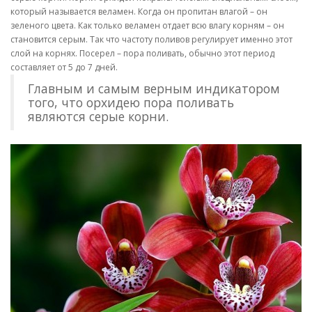
который называется веламен. Когда он пропитан влагой – он
зеленого цвета. Как только веламен отдает всю влагу корням – он
становится серым. Так что частоту поливов регулирует именно этот
слой на корнях. Посерел – пора поливать, обычно этот период
составляет от 5 до 7 дней.
Главным и самым верным индикатором
того, что орхидею пора поливать
являются серые корни.