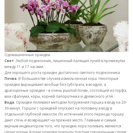
Одомашненные орхидеи
Свет
. Любой подоконник, лишенный палящих лучей в промежутке
между 11 и 17 часами.
Для хорошего роста орхидее достаточно светлого подоконника
Почва
. В большинстве случаев измельченная кора. Некоторые
орхидеи выращивают вообще без субстрата, в воздухе, а
драгоценные орхидеи – в очень рыхлой почве, состоящей из торфа,
мха-сфагнума, коры, корней папоротника и древесного угля.
Вода
. Орхидеи поливают методом погружения горшка в воду на 20-
30 минут. Горшок с орхидеей опускают на половину в воду в
отдельной глубокой емкости. По истечении этого периода горшку
дают стечь и возвращают на прежнее место. Главным и самым
верным индикатором того, что орхидею пора поливать являются
серые корни. Корни орхидеи покрыты толстым специальным слоем,