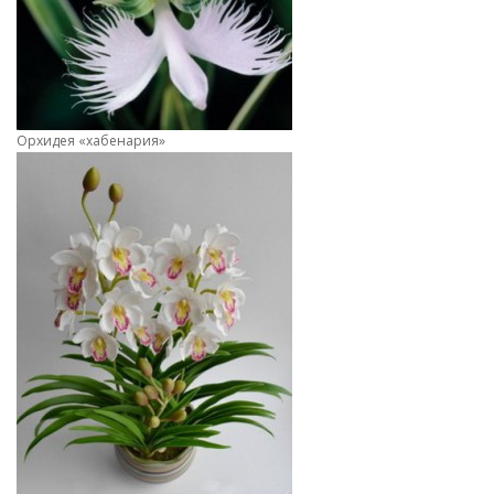
Орхидея «хабенария»