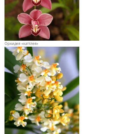
Орхидея «каттлея»