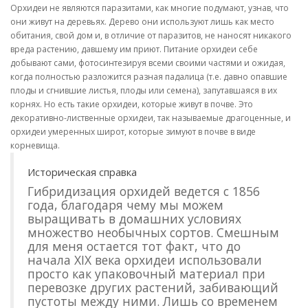
Орхидеи не являются паразитами, как многие подумают, узнав, что
они живут на деревьях. Дерево они используют лишь как место
обитания, свой дом и, в отличие от паразитов, не наносят никакого
вреда растению, давшему им приют. Питание орхидеи себе
добывают сами, фотосинтезируя всеми своими частями и ожидая,
когда полностью разложится разная падалица (т.е. давно опавшие
плоды и сгнившие листья, плоды или семена), запутавшаяся в их
корнях. Но есть такие орхидеи, которые живут в почве. Это
декоративно-лиственные орхидеи, так называемые драгоценные, и
орхидеи умеренных широт, которые зимуют в почве в виде
корневища.
Историческая справка
Гибридизация орхидей ведется с 1856
года, благодаря чему мы можем
выращивать в домашних условиях
множество необычных сортов. Смешным
для меня остается тот факт, что до
начала XIX века орхидеи использовали
просто как упаковочный материал при
перевозке других растений, забивающий
пустоты между ними. Лишь со временем