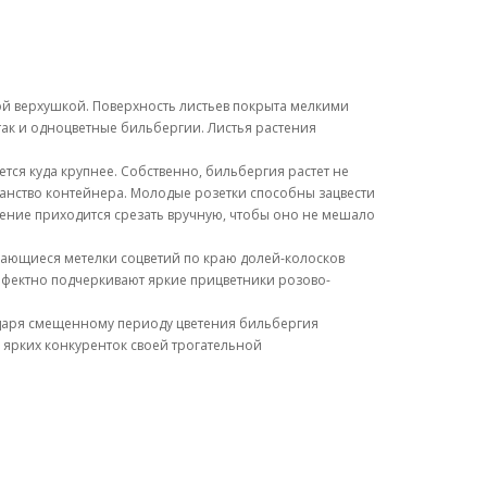
ной верхушкой. Поверхность листьев покрыта мелкими
так и одноцветные бильбергии. Листья растения
тся куда крупнее. Собственно, бильбергия растет не
ранство контейнера. Молодые розетки способны зацвести
тение приходится срезать вручную, чтобы оно не мешало
вающиеся метелки соцветий по краю долей-колосков
ффектно подчеркивают яркие прицветники розово-
годаря смещенному периоду цветения бильбергия
 ярких конкуренток своей трогательной