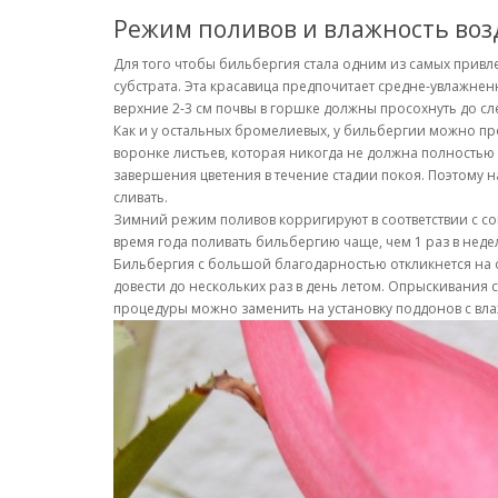
Режим поливов и влажность воз
Для того чтобы бильбергия стала одним из самых прив
субстрата. Эта красавица предпочитает средне-увлажнен
верхние 2-3 см почвы в горшке должны просохнуть до с
Как и у остальных бромелиевых, у бильбергии можно про
воронке листьев, которая никогда не должна полностью 
завершения цветения в течение стадии покоя. Поэтому 
сливать.
Зимний режим поливов корригируют в соответствии с с
время года поливать бильбергию чаще, чем 1 раз в неде
Бильбергия с большой благодарностью откликнется на 
довести до нескольких раз в день летом. Опрыскивания
процедуры можно заменить на установку поддонов с вл