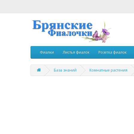
Фиалки
Листья фиалок
Розетка фиалок
База знаний
Комнатные растения