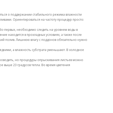
титься о поддержании стабильного режима влажности
оливами. Ориентироваться на частоту процедур просто:
 Во-первых, необходимо следить на уровнем воды в
ение находится в прохладных условиях, а также после
ский полив. Лишнюю влагу с поддонов обязательно нужно
дкими, а влажность субстрата уменьшают. В холодное
роводить, но процедуры опрыскивания листьев можно
е выше 23 градусов тепла. Во время цветения