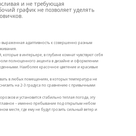
осливая и не требующая
бочий график не позволяет уделять
овичков.
ко выраженная адаптивность к совершенно разным
оживания.
 которые в интерьере, в глубине комнат чувствуют себя
 роли полноценного акцента в дизайне и оформлении
уденными. Наиболее красочное цветение и красивые
овать в любых помещениях, в которых температура не
о снизить на 2-3 градуса по сравнению с привычными
розков и установится стабильно теплая погода, эту
 а главное – именно пребывание под открытым небом
ом месте, где ему не будут грозить сильный ветер и