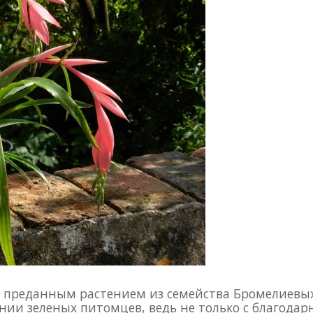
преданным растением из семейства Бромелиевых
ии зеленых питомцев, ведь не только с благодар