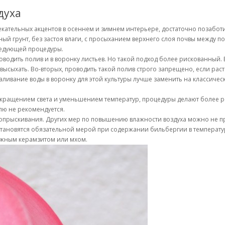
духа
лекательных акцентов в осеннем и зимнем интерьере, достаточно позабо
ный грунт, без застоя влаги, с просыханием верхнего слоя почвы между п
ледующей процедуры.
водить полив и в воронку листьев. Но такой подход более рискованный.
высыхать. Во-вторых, проводить такой полив строго запрещено, если раст
наливание воды в воронку для этой культуры лучше заменить на классиче
окращением света и уменьшением температур, процедуры делают более ре
лю не рекомендуется.
опрыскивания. Других мер по повышению влажности воздуха можно не п
 становятся обязательной мерой при содержании бильбергии в температур
ажным керамзитом или мхом.