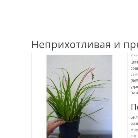
Неприхотливая и п
К с
цве
соц
сем
(
Bil
уди
наз
П
Бил
раз
мож
кот