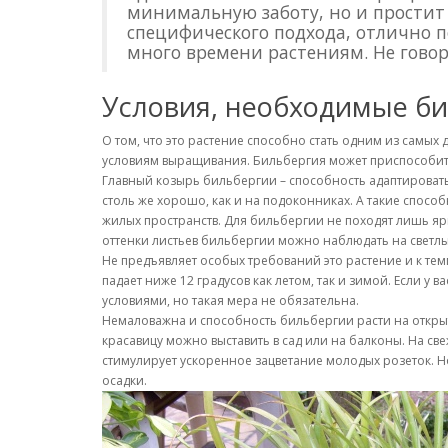
минимальную заботу, но и простит
специфического подхода, отлично п
много времени растениям. Не говоря
Условия, необходимые б
О том, что это растение способно стать одним из самы
условиям выращивания. Бильбергия может приспособить
Главный козырь бильбергии – способность адаптироватьс
столь же хорошо, как и на подоконниках. А такие спос
жилых пространств. Для бильбергии не походят лишь 
оттенки листьев бильбергии можно наблюдать на светлы
Не предъявляет особых требований это растение и к тем
падает ниже 12 градусов как летом, так и зимой. Если у
условиями, но такая мера не обязательна.
Немаловажна и способность бильбергии расти на открыто
красавицу можно выставить в сад или на балконы. На св
стимулирует ускоренное зацветание молодых розеток. Но
осадки.