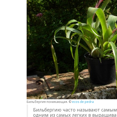
Бильбергия поникающая. ©
ecos de pedra
Бильбергию часто называют самым 
одним из самых легких в выращиван