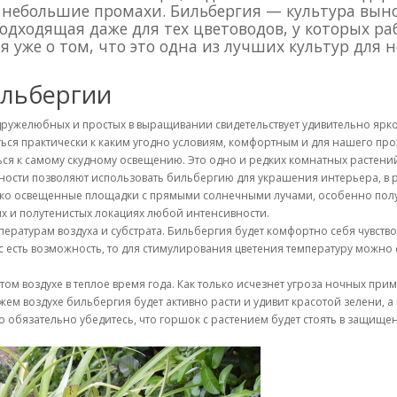
 небольшие промахи. Бильбергия — культура вын
одходящая даже для тех цветоводов, у которых ра
 уже о том, что это одна из лучших культур для н
ильбергии
х дружелюбных и простых в выращивании свидетельствует удивительно яр
ся практически к каким угодно условиям, комфортным и для нашего пр
я к самому скудному освещению. Это одно и редких комнатных растений,
обности позволяют использовать бильбергию для украшения интерьера, в
ярко освещенные площадки с прямыми солнечными лучами, особенно пол
х и полутенистых локациях любой интенсивности.
пературам воздуха и субстрата. Бильбергия будет комфортно себя чувств
 вас есть возможность, то для стимулирования цветения температуру можн
м воздухе в теплое время года. Как только исчезнет угроза ночных примо
ежем воздухе бильбергия будет активно расти и удивит красотой зелени,
 обязательно убедитесь, что горшок с растением будет стоять в защищенн