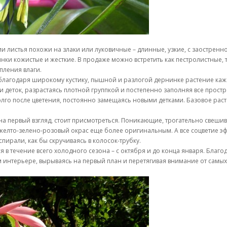
и листья похожи на злаки или луковичные – длинные, узкие, с заострен
ки кожистые и жесткие. В продаже можно встретить как пестролистные, 
пления влаги.
благодаря широкому кустику, пышной и разлогой дернинке растение каже
и деток, разрастаясь плотной группкой и постепенно заполняя все прост
долго после цветения, постоянно замещаясь новыми детками. Базовое рас
а первый взгляд, стоит присмотреться. Поникающие, трогательно свеши
 желто-зелено-розовый окрас еще более оригинальным. А все соцветие э
пирали, как бы скручиваясь в колосок-трубку.
 в течение всего холодного сезона – с октября и до конца января. Бла
м интерьере, вырываясь на первый план и перетягивая внимание от самых