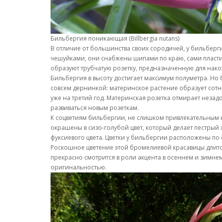
Бильбергия поникающая (Billbergia nutans)
В отличие от большинства своих сородичей, у бильберги
чешуйками, они снабжены шипами по краю, сами пластин
образуют трубчатую розетку, предназначенную для нако
Бильбергия в высоту достигает максимум полуметра. Но 
совсем дернинкой: материнское растение образует сотн
уже на третий год. Материнская розетка отмирает неза
развиваться новым розеткам.
К соцветиям бильбергии, не слишком привлекательным н
окрашены в сизо-голубой цвет, который делает пестрый
фуксиевого цвета. Цветки у бильбергии расположены по с
Роскошное цветение этой бромелиевой красавицы длится
прекрасно смотрится в роли акцента в осеннем и зимне
оригинальностью.