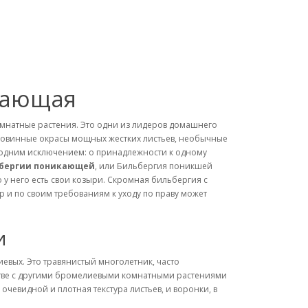
кающая
мнатные растения. Это одни из лидеров домашнего
Диковинные окрасы мощных жестких листьев, необычные
а одним исключением: о принадлежности к одному
бергии поникающей
, или Бильбергия поникшей
о у него есть свои козыри. Скромная бильбергия с
и по своим требованиям к уходу по праву может
и
иевых. Это травянистый многолетник, часто
дстве с другими бромелиевыми комнатными растениями
чевидной и плотная текстура листьев, и воронки, в