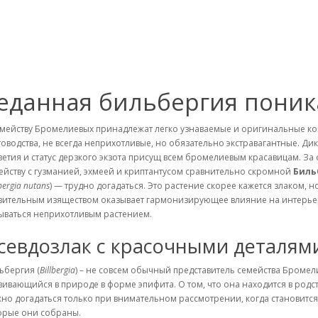
реданная бильбергия пони
емейству Бромелиевых принадлежат легко узнаваемые и оригинальные ко
товодства, не всегда неприхотливые, но обязательно экстравагантные. 
ветия и статус дерзкого экзота присущ всем бромелиевым красавицам. З
ейству с гузманией, эхмеей и криптантусом сравнительно скромной
Биль
lbergia nutans
) — трудно догадаться. Это растение скорее кажется злаком, н
вительным изяществом оказывает гармонизирующее влияние на интерьер 
ываться неприхотливым растением.
севдозлак с красочными деталям
ьбергия (
Billbergia
) – не совсем обычный представитель семейства Бромел
вивающийся в природе в форме эпифита. О том, что она находится в ро
но догадаться только при внимательном рассмотрении, когда становится о
орые они собраны.