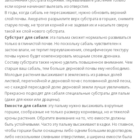
заполнения субстрата корнями: переваливайте растение только
если корни начинают вылезать из отверстия.
В годы, когда сабаль не пересаживают, нужно обновить верхний
слой почвы. Аккуратно разрыхлите верх субстрата в горшке, снимите
старую почву, не трогая корней и не задевая их и насыпьте сверху
такой же слой нового субстрата.
Субстрат для сабаля
: эта пальма сможет нормально развиваться
только в глинистой почве. Но поскольку сабаль чувствителен к
застою влаги, не терпит переувлажнения, специфическую текстуру
почвы нужно будет компенсировать мощным слоем дренажа.
Составу субстрата также нужно уделить повышенное внимание. Чем
старше ваш сабаль, тем больше дерновой почвы ему необходимо.
Молодые растения высаживают в землесмесь из равных долей
листвой, перегнойной и дерновой почв с половинной долей песка,
но с каждой пересадкой долю дерновой земли лучше увеличивать.
Прекрасно подходят для сабаля специальные субстраты для пальм
(даже для юкки или драцены).
Емкости для сабаля
: эту пальму нужно высаживать в крупные
горшки, сообразные не только размеру корневища, но и тяжелой
кроны растения. Обратите внимание на то, что емкости должны
быть устойчивыми. Часто эту пальму высаживают в кадки. Но главное,
чтобы горшки были оснащены либо одним большим водоотводом,
либо несколькими сливными отверстиями, а ширина емкости была