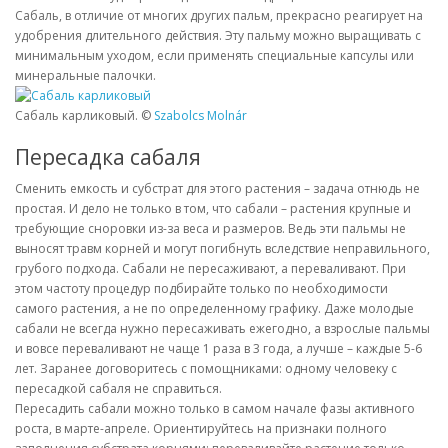
Сабаль, в отличие от многих других пальм, прекрасно реагирует на
удобрения длительного действия. Эту пальму можно выращивать с
минимальным уходом, если применять специальные капсулы или
минеральные палочки.
Сабаль карликовый. ©
Szabolcs Molnár
Пересадка сабаля
Сменить емкость и субстрат для этого растения – задача отнюдь не
простая. И дело не только в том, что сабали – растения крупные и
требующие сноровки из-за веса и размеров. Ведь эти пальмы не
выносят травм корней и могут погибнуть вследствие неправильного,
грубого подхода. Сабали не пересаживают, а переваливают. При
этом частоту процедур подбирайте только по необходимости
самого растения, а не по определенному графику. Даже молодые
сабали не всегда нужно пересаживать ежегодно, а взрослые пальмы
и вовсе переваливают не чаще 1 раза в 3 года, а лучше – каждые 5-6
лет. Заранее договоритесь с помощниками: одному человеку с
пересадкой сабаля не справиться.
Пересадить сабали можно только в самом начале фазы активного
роста, в марте-апреле. Ориентируйтесь на признаки полного