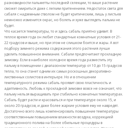
разновидности пальметты последней селекции, то ваше растение
сможет смириться даже с легким притенением. Недостаток света для
сабаля с надземным стволом не будет критическим, лишь у листьев
немножко изменится окрас, но болеть и хуже выглядеть пальма не
будет.
Что касается температуры, то и здесь сабаль приятно удивит. В
теплое время года он любит стандартные комнатные условия от 21-
22 градусов и выше, но при этом не слишком боится и жары. А вот
подбору зимнего режима содержания этого растения лучше
уделить повышенное внимание. Сабали предпочитают прохладную
зимовку. Если в наиболее холодное время года разместить эту
пальму в помещении с диапазоном температур от 10 до 15 градусов
тепла, то она станет одним их самых роскошных декоративно-
лиственных солистов в интерьере. Но и в отношении
температурного режима сабаль проявит свою пластичность и
адаптивность. Любовь к прохладной зимовке вовсе не означает, что
пальму нельзя выращивать при стабильно комнатных температурах.
Сабаль будет расти и красоваться и при температуре около 15, и
около 20 градусов, и даже более жаркие условия ему не навредят.
Достаточно всего лишь компенсировать повышение температуры
соответственным повышением влажности воздуха, коррекцией
традиционного полива на более обильные процедуры в