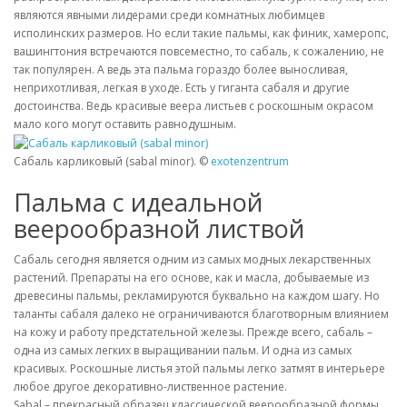
являются явными лидерами среди комнатных любимцев
исполинских размеров. Но если такие пальмы, как финик, хамеропс,
вашингтония встречаются повсеместно, то сабаль, к сожалению, не
так популярен. А ведь эта пальма гораздо более выносливая,
неприхотливая, легкая в уходе. Есть у гиганта сабаля и другие
достоинства. Ведь красивые веера листьев с роскошным окрасом
мало кого могут оставить равнодушным.
Сабаль карликовый (sabal minor). ©
exotenzentrum
Пальма с идеальной
веерообразной листвой
Сабаль сегодня является одним из самых модных лекарственных
растений. Препараты на его основе, как и масла, добываемые из
древесины пальмы, рекламируются буквально на каждом шагу. Но
таланты сабаля далеко не ограничиваются благотворным влиянием
на кожу и работу предстательной железы. Прежде всего, сабаль –
одна из самых легких в выращивании пальм. И одна из самых
красивых. Роскошные листья этой пальмы легко затмят в интерьере
любое другое декоративно-лиственное растение.
Sabal – прекрасный образец классической веерообразной формы