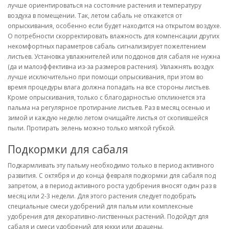
лучше ориентироваться на состояние растения и температуру
воздуха в помещении. Так, летом сабаль не откажется от
опрыскивания, особенно если будет находится на открытом воздухе.
О потребности скорректировать влажность для компенсации других
некомфортных параметров сабаль сигнализирует пожелтением
листьев. Установка увлажнителей или поддонов для сабаля не нужна
(да и малоэффективна из-за размеров растения). Увлажнять воздух
лучше исключительно при помощи опрыскивания, при этом во
время процедуры влага должна попадать на все стороны листьев.
Кроме опрыскивания, только с благодарностью откликнется эта
пальма на регулярное протирание листьев. Раз в месяц осенью и
зимой и каждую неделю летом очищайте листья от скопившейся
пыли. Протирать зелень можно только мягкой губкой.
Подкормки для сабаля
Подкармливать эту пальму необходимо только в период активного
развития. С октября и до конца февраля подкормки для сабаля под
запретом, а в период активного роста удобрения вносят один раз в
месяц или 2-3 недели. Для этого растения следует подобрать
специальные смеси удобрений для пальм или комплексные
удобрения для декоративно-лиственных растений. Подойдут для
сабаля и смеси удобрений для юкки или драцены.