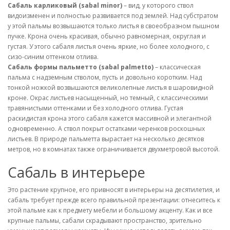
Сабаль карликовый (sabal minor)
– вид, у которого ствол
видоизменен и полностью развивается под землей. Над субстратом
у этой пальмы возвышаются только листья в своеобразном пышном
пучке. Крона очень красивая, обычно равномерная, округлая и
густая. У этого сабаля листья очень яркие, но более холодного, с
сизо-синим оттенком отлива.
Сабаль формы пальметто (sabal palmetto)
– классическая
пальма с надземным стволом, пусть и довольно коротким. Над
тонкой ножкой возвышаются великолепные листья в шаровидной
кроне. Окрас листьев насыщенный, но темный, с классическими
травянистыми оттенками и без холодного отлива. Густая
раскидистая крона этого сабаля кажется массивной и элегантной
одновременно. А ствол покрыт остатками черенков роскошных
листьев. В природе пальметта вырастает на несколько десятков
метров, но в комнатах также ограничивается двухметровой высотой.
Сабаль в интерьере
Это растение крупное, его привносят в интерьеры на десятилетия, и
сабаль требует прежде всего правильной презентации: отнеситесь к
этой пальме как к предмету мебели и большому акценту. Как и все
крупные пальмы, сабали скрадывают пространство, зрительно