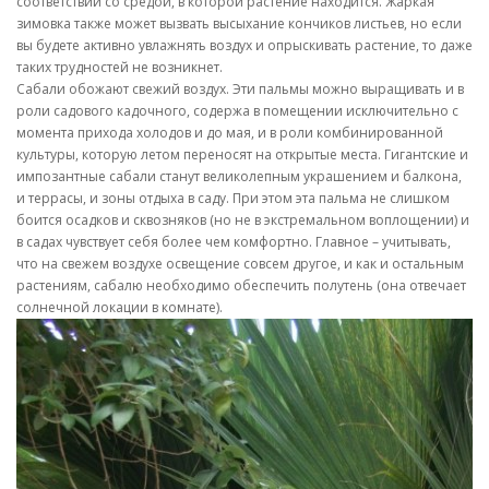
соответствии со средой, в которой растение находится. Жаркая
зимовка также может вызвать высыхание кончиков листьев, но если
вы будете активно увлажнять воздух и опрыскивать растение, то даже
таких трудностей не возникнет.
Сабали обожают свежий воздух. Эти пальмы можно выращивать и в
роли садового кадочного, содержа в помещении исключительно с
момента прихода холодов и до мая, и в роли комбинированной
культуры, которую летом переносят на открытые места. Гигантские и
импозантные сабали станут великолепным украшением и балкона,
и террасы, и зоны отдыха в саду. При этом эта пальма не слишком
боится осадков и сквозняков (но не в экстремальном воплощении) и
в садах чувствует себя более чем комфортно. Главное – учитывать,
что на свежем воздухе освещение совсем другое, и как и остальным
растениям, сабалю необходимо обеспечить полутень (она отвечает
солнечной локации в комнате).