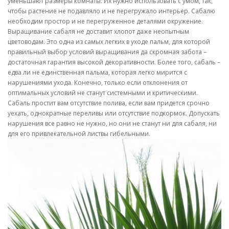
уменьшают размеры комнаты. Их нужно использовать с умом, так,
чтобы растение не подавляло и не перегружало интерьер. Сабалю
необходим простор и не перегруженное деталями окружение.
Выращивание сабаля не доставит хлопот даже неопытным
цветоводам. Это одна из самых легких в уходе пальм, для которой
правильный выбор условий выращивания да скромная забота –
достаточная гарантия высокой декоративности. Более того, сабаль –
едва ли не единственная пальма, которая легко мирится с
нарушениями ухода. Конечно, только если отклонения от
оптимальных условий не станут системными и критическими.
Сабаль простит вам отсутствие полива, если вам придется срочно
уехать, однократные переливы или отсутствие подкормок. Допускать
нарушения все равно не нужно, но они не станут ни для сабаля, ни
для его привлекательной листвы гибельными.