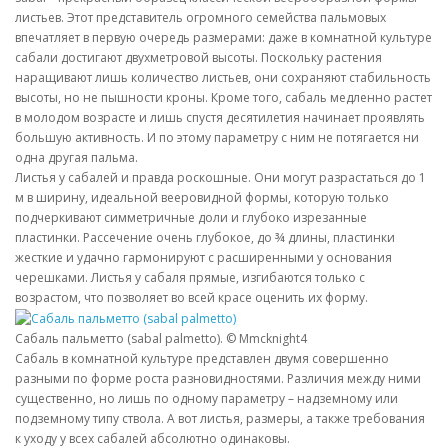
листьев. Этот представитель огромного семейства пальмовых
впечатляет в первую очередь размерами: даже в комнатной культуре
сабали достигают двухметровой высоты. Поскольку растения
наращивают лишь количество листьев, они сохраняют стабильность
высоты, но не пышности кроны. Кроме того, сабаль медленно растет
в молодом возрасте и лишь спустя десятилетия начинает проявлять
большую активность. И по этому параметру с ним не потягается ни
одна другая пальма.
Листья у сабалей и правда роскошные. Они могут разрастаться до 1
м в ширину, идеальной вееровидной формы, которую только
подчеркивают симметричные доли и глубоко изрезанные
пластинки. Рассечение очень глубокое, до ¾ длины, пластинки
жесткие и удачно гармонируют с расширенными у основания
черешками. Листья у сабаля прямые, изгибаются только с
возрастом, что позволяет во всей красе оценить их форму.
Сабаль пальметто (sabal palmetto). © Mmcknight4
Сабаль в комнатной культуре представлен двумя совершенно
разными по форме роста разновидностями. Различия между ними
существенно, но лишь по одному параметру – надземному или
подземному типу ствола. А вот листья, размеры, а также требования
к уходу у всех сабалей абсолютно одинаковы.