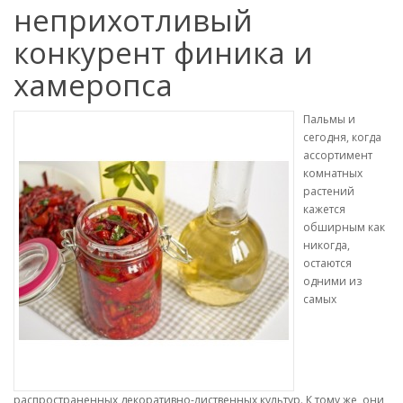
неприхотливый
конкурент финика и
хамеропса
Пальмы и
сегодня, когда
ассортимент
комнатных
растений
кажется
обширным как
никогда,
остаются
одними из
самых
распространенных декоративно-лиственных культур. К тому же, они