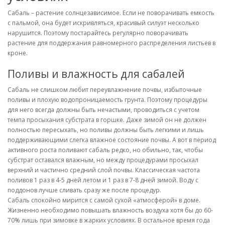
Сабаль – растение солнцезависимое. Если не поворачивать емкость
с пальмой, она будет искривляться, красивый силуэт несколько
нарушится. Поэтому постарайтесь регулярно поворачивать
растение для поддержания равномерного распределения листьев в
кроне.
Поливы и влажность для сабалей
Сабаль не слишком любит переувлажнение почвы, избыточные
поливы и плохую водопроницаемость грунта. Поэтому процедуры
для него всегда должны быть нечастыми, проводиться с учетом
темпа просыхания субстрата в горшке. Даже зимой он не должен
полностью пересыхать, но поливы должны быть легкими и лишь
поддерживающими слегка влажное состояние почвы. А вот в период
активного роста поливают сабаль редко, но обильно, так, чтобы
субстрат оставался влажным, но между процедурами просыхал
верхний и частично средний слой почвы. Классическая частота
поливов 1 раз в 4-5 дней летом и 1 раз в 7-8 дней зимой. Воду с
поддонов лучше сливать сразу же после процедур.
Сабаль спокойно мирится с самой сухой «атмосферой» в доме.
Жизненно необходимо повышать влажность воздуха хотя бы до 60-
70% лишь при зимовке в жарких условиях. В остальное время года