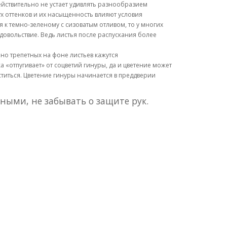
ействительно не устает удивлять разнообразием
ух оттенков и их насыщенность влияют условия
 к темно-зеленому с сизоватым отливом, то у многих
довольствие. Ведь листья после распускания более
ьно трепетных на фоне листьев кажутся
 «отпугивает» от соцветий гинуры, да и цветение может
титься. Цветение гинуры начинается в преддверии
ными, не забывать о защите рук.