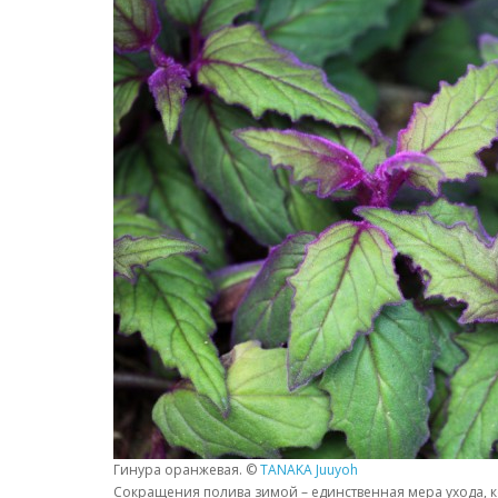
Гинура оранжевая. ©
TANAKA Juuyoh
Сокращения полива зимой – единственная мера ухода, 