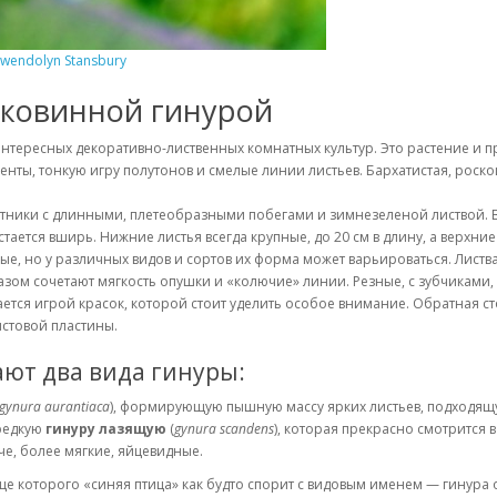
wendolyn Stansbury
иковинной гинурой
нтересных декоративно-лиственных комнатных культур. Это растение и п
кценты, тонкую игру полутонов и смелые линии листьев. Бархатистая, р
етники с длинными, плетеобразными побегами и зимнезеленой листвой. В
стается вширь. Нижние листья всегда крупные, до 20 см в длину, а верхни
е, но у различных видов и сортов их форма может варьироваться. Листва
зом сочетают мягкость опушки и «колючие» линии. Резные, с зубчиками
ается игрой красок, которой стоит уделить особое внимание. Обратная ст
истовой пластины.
ют два вида гинуры:
gynura aurantiaca
), формирующую пышную массу ярких листьев, подходящу
редкую
гинуру лазящую
(
gynura scandens
), которая прекрасно смотрится
че, более мягкие, яйцевидные.
е которого «синяя птица» как будто спорит с видовым именем — гинура 