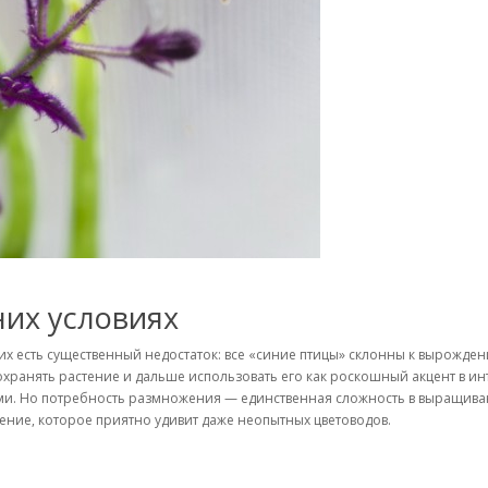
них условиях
их есть существенный недостаток: все «синие птицы» склонны к вырожден
охранять растение и дальше использовать его как роскошный акцент в и
ми. Но потребность размножения — единственная сложность в выращиван
ение, которое приятно удивит даже неопытных цветоводов.