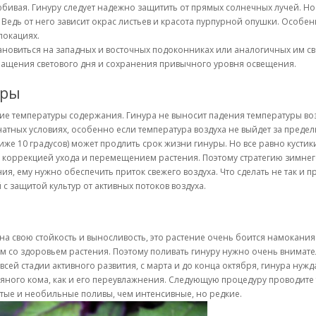
бивая. Гинуру следует надежно защитить от прямых солнечных лучей. Но н
Ведь от него зависит окрас листьев и красота пурпурной опушки. Особен
локациях.
новиться на западных и восточных подоконниках или аналогичных им св
кращения светового дня и сохранения привычного уровня освещения.
уры
ие температуры содержания. Гинура не выносит падения температуры возд
атных условиях, особенно если температура воздуха не выйдет за пределы
е 10 градусов) может продлить срок жизни гинуры. Но все равно кустики п
ой коррекцией ухода и перемещением растения. Поэтому стратегию зимн
я, ему нужно обеспечить приток свежего воздуха. Что сделать не так и п
 защитой культур от активных потоков воздуха.
а свою стойкость и выносливость, это растение очень боится намокания.
м со здоровьем растения. Поэтому поливать гинуру нужно очень внимат
сей стадии активного развития, с марта и до конца октября, гинура нужд
яного кома, как и его переувлажнения. Следующую процедуру проводите т
стые и необильные поливы, чем интенсивные, но редкие.