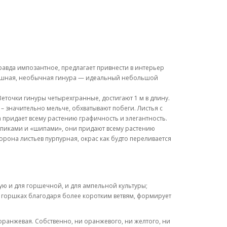
равда импозантное, предлагает привнести в интерьер
оскошная, необычная гинура — идеальный небольшой
еточки гинуры четырехгранные, достигают 1 м в длину.
е – значительно мельче, обхватывают побеги. Листья с
 придает всему растению графичность и элегантность.
, пиками и «шипами», они придают всему растению
орона листьев пурпурная, окрас как будто переливается
ю и для горшечной, и для ампельной культуры;
 в горшках благодаря более коротким ветвям, формирует
оранжевая. Собственно, ни оранжевого, ни желтого, ни