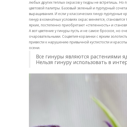
любых других теплых окрасов у гидры не встретишь. Но
цветовой палитры. Базовый зеленый и пурпурный сочетаю
выращивания. И если у классических гинур пурпурные кр
гинур в комнатных условиях окрас меняется, становится
яркие, постепенно приобретают «степенность» и становя
А вот цветение у гинуры пусть и не самое броское, но 
очаровательными. Соцветия-корзинки с ярким золотистым
привести к нарушению привычной кустистости и красоты
осени.
Все гинуры являются растениями я
Нельзя гинуру использовать в инте