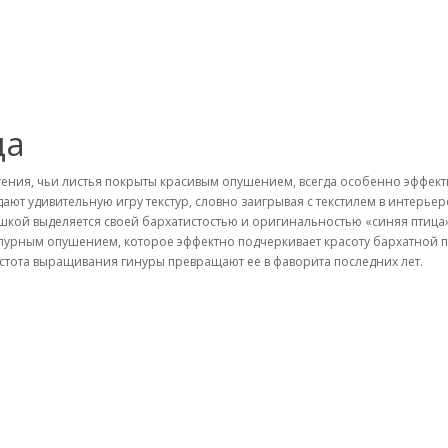
ца
тения, чьи листья покрыты красивым опушением, всегда особенно эффектн
дают удивительную игру текстур, словно заигрывая с текстилем в интерье
шкой выделяется своей бархатистостью и оригинальностью «синяя птица»
пурным опушением, которое эффектно подчеркивает красоту бархатной 
стота выращивания гинуры превращают ее в фаворита последних лет.