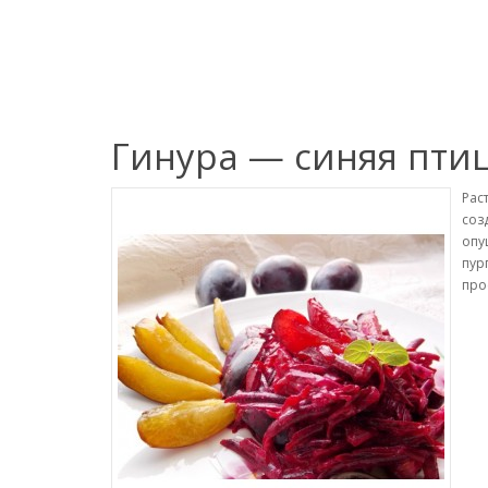
Гинура — синяя пти
Рас
соз
опу
пур
про