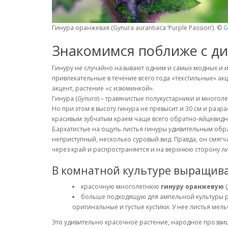
Гинура оранжевая (Gynura aurantiaca ‘Purple Passion’). ©
G
Знакомимся поближе с д
Гинуру не случайно называют одним и самых модных и и
привлекательные в течение всего года «текстильные» а
акцент, растение «с изюминкой».
Гинура (
Gynura
) – травянистые полукустарники и многол
Но при этом в высоту гинура не превысит и 30 см и разра
красивым зубчатым краем чаще всего обратно-яйцевидны
Бархатистые на ощупь листья гинуры удивительным обра
неприступный, несколько суровый вид. Правда, он смягч
через край и распространяется и на верхнюю сторону л
В комнатной культуре выращива
красочную многолетнюю
гинуру оранжевую
(
больше подходящую для ампельной культуры 
оригинальные и густые кустики. У нее листья мель
Это удивительно красочное растение, народное прозвищ