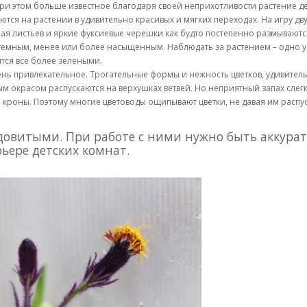
 при этом больше известное благодаря своей неприхотливости растение д
тся на растении в удивительно красивых и мягких переходах. На игру дв
ая листьев и яркие фуксиевые черешки как будто постепенно размываются
 темным, менее или более насыщенным. Наблюдать за растением – одно у
тся все более зелеными.
очень привлекательное. Трогательные формы и нежность цветков, удивител
 окрасом распускаются на верхушках ветвей. Но неприятный запах слегка
 кроны. Поэтому многие цветоводы ощипывают цветки, не давая им распус
довитыми. При работе с ними нужно быть аккурат
рьере детских комнат.