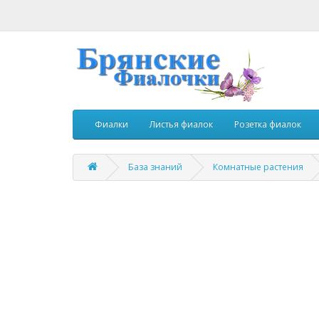
Фиалки
Листья фиалок
Розетка фиалок
База знаний
Комнатные растения