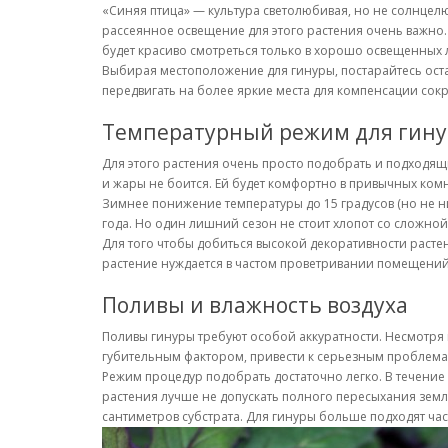
«Синяя птица» — культура светолюбивая, но не солнцелю
рассеянное освещение для этого растения очень важно. 
будет красиво смотреться только в хорошо освещенных 
Выбирая местоположение для гинуры, постарайтесь оста
передвигать на более яркие места для компенсации со
Температурный режим для гин
Для этого растения очень просто подобрать и подходящ
и жары не боится. Ей будет комфортно в привычных комн
Зимнее понижение температуры до 15 градусов (но не ниж
года. Но один лишний сезон не стоит хлопот со сложн
Для того чтобы добиться высокой декоративности растени
растение нуждается в частом проветривании помещений с
Поливы и влажность воздуха
Поливы гинуры требуют особой аккуратности. Несмотря н
губительным фактором, привести к серьезным проблема
Режим процедур подобрать достаточно легко. В течение в
растения лучше не допускать полного пересыхания земл
сантиметров субстрата. Для гинуры больше подходят ча