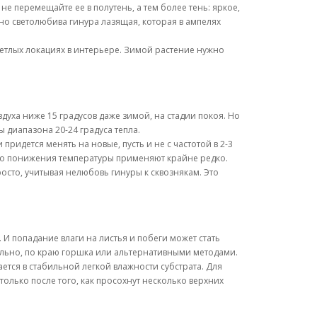
е перемещайте ее в полутень, а тем более тень: яркое,
но светолюбива гинура лазящая, которая в ампелях
етлых локациях в интерьере. Зимой растение нужно
уха ниже 15 градусов даже зимой, на стадии покоя. Но
 диапазона 20-24 градуса тепла.
ридется менять на новые, пусть и не с частотой в 2-3
его понижения температуры применяют крайне редко.
росто, учитывая нелюбовь гинуры к сквознякам. Это
 И попадание влаги на листья и побеги может стать
ельно, по краю горшка или альтернативными методами.
ается в стабильной легкой влажности субстрата. Для
олько после того, как просохнут несколько верхних