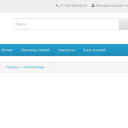
+7 920 606-66-01
Личный кабинет
Лилии
Луковицы лилий
Нарциссы
База знаний
Гинура — синяя птица