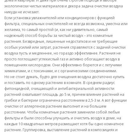
дома и квартиры. И даже при очень строгом подходе и выборе
экологически чистых материалов и декора задача очистки воздуха
никуда не исчезает.
Если установка увлажнителей или кондиционеров с функцией
фильтра, специальных очистителей не всегда возможна, уместна или
желаема, то самый простой (и, как ни удивительно, самый
надежный) способ борьбы за чистый воздух – это комнатные
растения. Безвредные, лишенные недостатков и не требующие
особых усилий или затрат, растения справляются с задачей очистки
воздуха пусть и медленнее, но гораздо эффективнее. Растения не
просто поглощают углекислый газ и активно обогащают воздух в
помещениях кислородом. Они эффективно борются и с летучими
химикатами, и с токсинами, и с органическими соединениями.
Но не стоит думать, будто для очищения воздуха достаточно купить
и поставить по одному растению в комнате. В среднем радиус
фитонцидной, очищающей и антибактериальной активности
растений охватывает площадь до 5 м, причем влияние растений на
грибки и бактерии ограничена расстоянием в 2,5-3 м. А вот функции
очистки от аллергенов растение выполнит и на большем
расстоянии. Чтобы комнатные растения заменили собой любые
фильтры и были способны улучшить и очистить воздух в доме, на
каждые 10 квадратных метров размещают хотя бы одно комнатное
растение. Группировка, выставление растений в композициях и