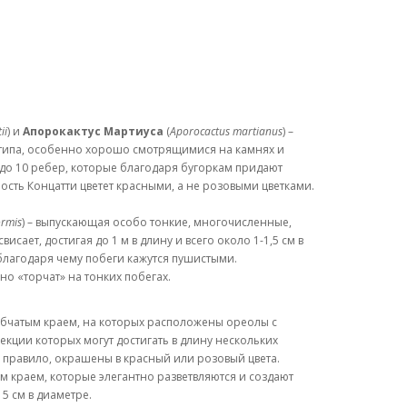
ii
) и
Апорокактус Мартиуса
(
Aporocactus martianus
) –
 типа, особенно хорошо смотрящимися на камнях и
я до 10 ребер, которые благодаря бугоркам придают
ность Концатти цветет красными, а не розовыми цветками.
ormis
) – выпускающая особо тонкие, многочисленные,
ает, достигая до 1 м в длину и всего около 1-1,5 см в
благодаря чему побеги кажутся пушистыми.
о «торчат» на тонких побегах.
убчатым краем, на которых расположены ореолы с
екции которых могут достигать в длину нескольких
 правило, окрашены в красный или розовый цвета.
 краем, которые элегантно разветвляются и создают
 5 см в диаметре.