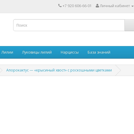
+7 920 606-66-01
Личный кабинет
Лилии
Луковицы лилий
Нарциссы
База знаний
Апорокактус — «крысиный хвост» с роскошными цветками