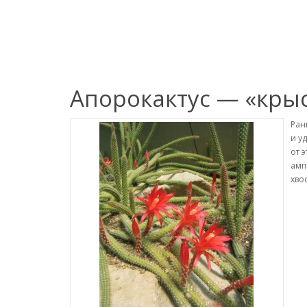
Апорокактус — «кры
Ран
и у
от 
амп
хво