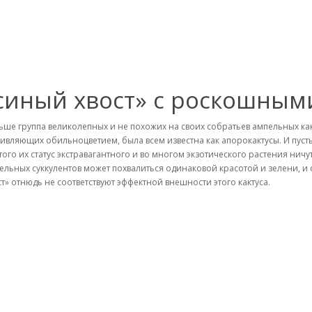
синый хвост» с роскошным
ьше группа великолепных и не похожих на своих собратьев ампельных ка
дивляющих обильноцветием, была всем известна как апорокактусы. И пуст
этого их статус экстравагантного и во многом экзотического растения ни
ельных суккулентов может похвалиться одинаковой красотой и зелени, 
ст» отнюдь не соответствуют эффектной внешности этого кактуса.