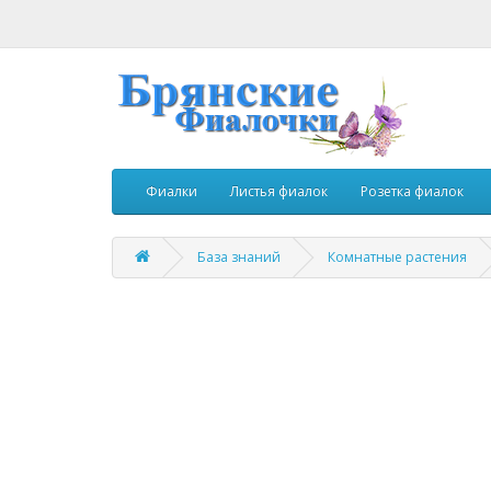
Фиалки
Листья фиалок
Розетка фиалок
База знаний
Комнатные растения