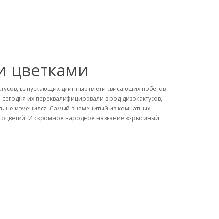
и цветками
ктусов, выпускающих длинные плети свисающих побегов
ь сегодня их переквалифицировали в род дизокактусов,
чуть не изменился. Самый знаменитый из комнатных
и соцветий. И скромное народное название «крысиный