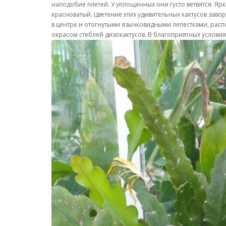
наподобие плетей. У уплощенных они густо ветвятся. Я
красноватый. Цветение этих удивительных кактусов заво
в центре и отогнутыми язычковидными лепестками, рас
окрасом стеблей дизокактусов. В благоприятных условия