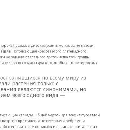
рокактусами, и дизокактусами. Но как их не назови,
радала. Потрясающая красота этого плетевидного
ги не затмевают главного достоинства этой группы
ину словно созданы для того, чтобы контрастировать с
ространившиеся по всему миру из
вали растения только с
азвания являются синонимами, но
ением всего одного вида —
свисающие каскады. Общей чертой для всех кактусов этой
ния покрыты практически незаметными ребрами и
 собственным весом поникают и начинают свисать вниз