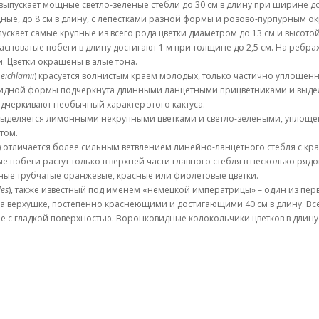
 выпускает мощные светло-зеленые стебли до 30 см в длину при ширине 
ые, до 8 см в длину, с лепестками разной формы и розово-пурпурным ок
ыпускает самые крупные из всего рода цветки диаметром до 13 см и высот
новатые побеги в длину достигают 1 м при толщине до 2,5 см. На ребрах
 Цветки окрашены в алые тона.
 eichlamii
) красуется волнистым краем молодых, только частично уплощен
видной формы подчеркнута длинными ланцетными прицветниками и выдел
одчеркивают необычный характер этого кактуса.
 выделяется лимонными некрупными цветками и светло-зелеными, уплощ
том.
) отличается более сильным ветвлением линейно-ланцетного стебля с кр
е побеги растут только в верхней части главного стебля в несколько ряд
пные трубчатые оранжевые, красные или фиолетовые цветки.
des
), также известный под именем «немецкой императрицы» – один из перв
а верхушке, постепенно краснеющими и достигающими 40 см в длину. Все
ные с гладкой поверхностью. Воронковидные колокольчики цветков в длин