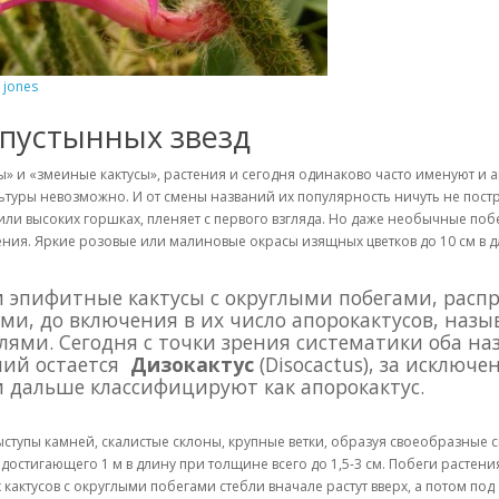
 jones
 пустынных звезд
 «змеиные кактусы», растения и сегодня одинаково часто именуют и апо
льтуры невозможно. И от смены названий их популярность ничуть не пост
или высоких горшках, пленяет с первого взгляда. Но даже необычные побе
ния. Яркие розовые или малиновые окрасы изящных цветков до 10 см в дл
и эпифитные кактусы с округлыми побегами, расп
ми, до включения в их число апорокактусов, назы
лями. Сегодня с точки зрения систематики оба н
ний остается
Дизокактус
(Disocactus), за исключ
 и дальше классифицируют как апорокактус.
выступы камней, скалистые склоны, крупные ветки, образуя своеобразные 
 достигающего 1 м в длину при толщине всего до 1,5-3 см. Побеги расте
ктусов с округлыми побегами стебли вначале растут вверх, а потом под