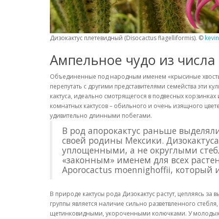
Дизокактус плетевидный (Disocactus flagelliformis). ©
kevin
Ампельное чудо из числа
Объединенные под народным именем «крысиные хвосты» и
перепутать с другими представителями семейства эти ку
кактуса, идеально смотрящегося в подвесных корзинках 
комнатных кактусов – обильного и очень изящного цвете
удивительно длинными побегами.
В род апорокактус раньше выделял
своей родины Мексики. Дизокактуса
уплощенными, а не округлыми стеб
«законным» именем для всех расте
Aporocactus moennighoffii, который
В природе кактусы рода Дизокактус растут, цепляясь за 
группы является наличие сильно разветвленного стебля,
щетинковидными, укороченными колючками. У молодых ка