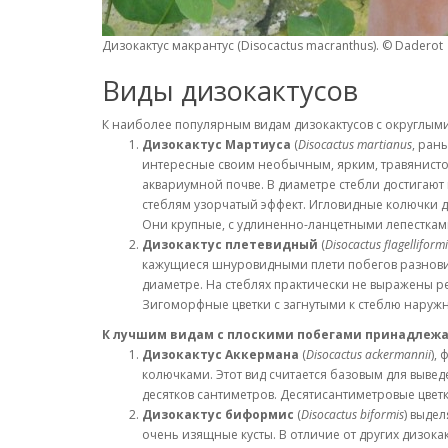
Дизокактус макрантус (Disocactus macranthus). © Daderot
Виды дизокактусов
К наиболее популярным видам дизокактусов с округлым
Дизокактус Мартиуса
(
Disocactus martianus
, ран
интересные своим необычным, ярким, травянисто
аквариумной почве. В диаметре стебли достигают 
стеблям узорчатый эффект. Игловидные колючки до
Они крупные, с удлиненно-ланцетными лепесткам
Дизокактус плетевидный
(
Disocactus flagelliformi
кажущиеся шнуровидными плети побегов разновиднос
диаметре. На стеблях практически не выражены р
Зигоморфные цветки с загнутыми к стеблю наруж
К лучшим видам с плоскими побегами принадлеж
Дизокактус Аккермана
(
Disocactus ackermannii
),
колючками. Этот вид считается базовым для вывед
десятков сантиметров. Десятисантиметровые цвет
Дизокактус биформис
(
Disocactus biformis
) выде
очень изящные кусты. В отличие от других дизокак