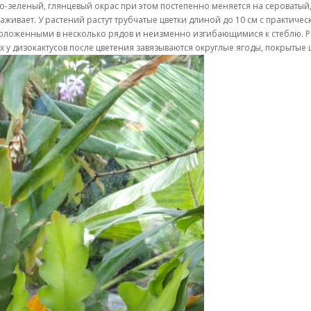
рко-зеленый, глянцевый окрас при этом постепенно меняется на сероваты
раживает. У растений растут трубчатые цветки длиной до 10 см с практич
положенными в несколько рядов и неизменно изгибающимися к стеблю. Р
х у дизокактусов после цветения завязываются округлые ягоды, покрытые