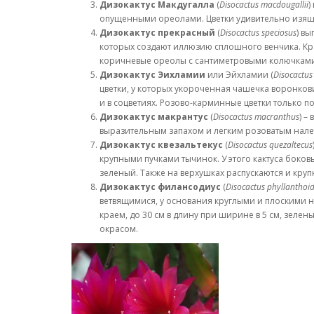
Дизокактус Макдугалла
(
Disocactus macdougallii
)
опущенными ореолами. Цветки удивительно изящн
Дизокактус прекрасный
(
Disocactus speciosus
) в
которых создают иллюзию сплошного венчика. Крас
коричневые ореолы с сантиметровыми колючками.
Дизокактус Эихламии
или Эйхламии (
Disocactus
цветки, у которых укороченная чашечка воронко
и в соцветиях. Розово-карминные цветки только п
Дизокактус макрантус
(
Disocactus macranthus
) –
выразительным запахом и легким розоватым нале
Дизокактус квезальтекус
(
Disocactus quezaltecus
крупными пучками тычинок. У этого кактуса боковы
зеленый. Также на верхушках распускаются и кру
Дизокактус филансодиус
(
Disocactus phyllanthoi
ветвящимися, у основания круглыми и плоскими н
краем, до 30 см в длину при ширине в 5 см, зеле
окрасом.