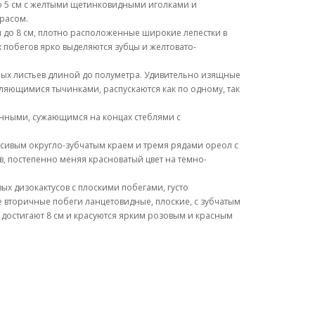
до 5 см с желтыми щетинковидными иголками и
расом.
ой до 8 см, плотно расположенные широкие лепестки в
 побегов ярко выделяются зубцы и желтовато-
ных листьев длиной до полуметра. Удивительно изящные
яющимися тычинками, распускаются как по одному, так
енными, сужающимся на концах стеблями с
асивым округло-зубчатым краем и тремя рядами ореол с
ов, постепенно меняя красноватый цвет на темно-
ых дизокактусов с плоскими побегами, густо
 вторичные побеги ланцетовидные, плоские, с зубчатым
у достигают 8 см и красуются ярким розовым и красным