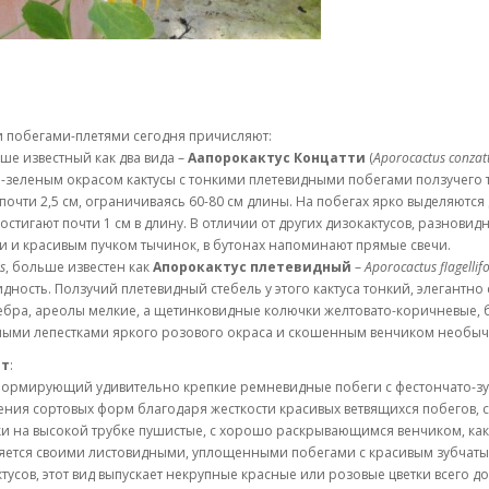
и побегами-плетями сегодня причисляют:
ьше известный как два вида –
Аапорокактус Концатти
(
Aporocactus conzatt
-зеленым окрасом кактусы с тонкими плетевидными побегами ползучего
почти 2,5 см, ограничиваясь 60-80 см длины. На побегах ярко выделяютс
стигают почти 1 см в длину. В отличии от других дизокактусов, разновид
и и красивым пучком тычинок, в бутонах напоминают прямые свечи.
s
, больше известен как
Апорокактус плетевидный
–
Aporocactus flagellif
ть. Ползучий плетевидный стебель у этого кактуса тонкий, элегантно свис
ебра, ареолы мелкие, а щетинковидные колючки желтовато-коричневые, 
ными лепестками яркого розового окраса и скошенным венчиком необычн
ат
:
 формирующий удивительно крепкие ремневидные побеги с фестончато-з
ения сортовых форм благодаря жесткости красивых ветвящихся побегов, с
ки на высокой трубке пушистые, с хорошо раскрывающимся венчиком, как
ляется своими листовидными, уплощенными побегами с красивым зубчатым
тусов, этот вид выпускает некрупные красные или розовые цветки всего до