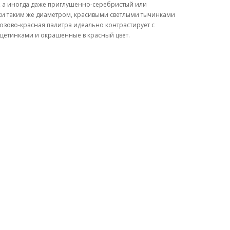
й, а иногда даже приглушенно-серебристый или
ески таким же диаметром, красивыми светлыми тычинками
озово-красная палитра идеально контрастирует с
 щетинками и окрашенные в красный цвет.