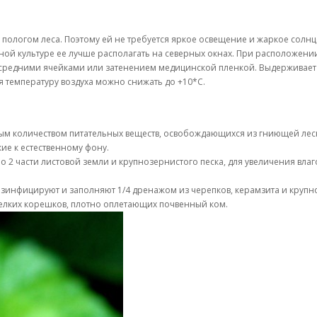
пологом леса. Поэтому ей не требуется яркое освещение и жаркое солнце
тной культуре ее лучше располагать на северных окнах. При расположени
 средними ячейками или затенением медицинской пленкой. Выдерживает 
оя температуру воздуха можно снижать до +10*С.
очным количеством питательных веществ, освобождающихся из гниющей ле
ие к естественному фону.
 2 части листовой земли и крупнозернистого песка, для увеличения влаго
зинфицируют и заполняют 1/4 дренажом из черепков, керамзита и крупно
мелких корешков, плотно оплетающих почвенный ком.