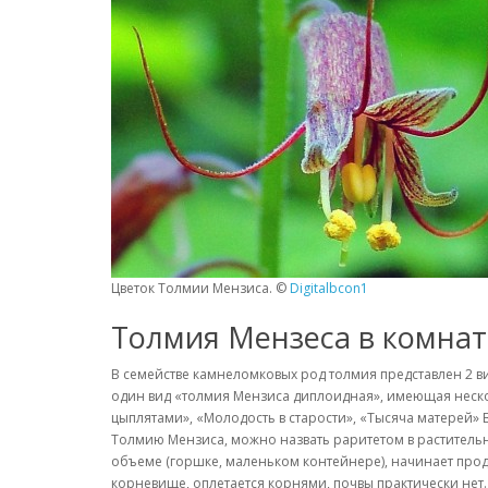
Цветок Толмии Мензиса. ©
Digitalbcon1
Толмия Мензеса в комнат
В семействе камнеломковых род толмия представлен 2 в
один вид «толмия Мензиса диплоидная», имеющая неско
цыплятами», «Молодость в старости», «Тысяча матерей» 
Толмию Мензиса, можно назвать раритетом в растительн
объеме (горшке, маленьком контейнере), начинает проду
корневище, оплетается корнями, почвы практически нет.