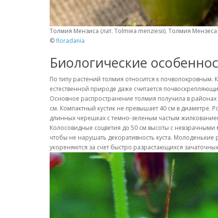
Толмия Мензиса (лат. Tolmiea menziesii). Толмия Мензеса
©
floradania
Биологические особенно
По типу растений толмия относится к почвопокровным. 
естественной природе даже считается почвоскрепляющи
Основное распространение толмия получила в районах 
см. Компактный кустик не превышает 40 см в диаметре. 
длинных черешках с темно-зеленым частым жилкование
Колосовидные соцветия до 50 см высоты с невзрачными 
чтобы не нарушать декоративность куста. Молоденькие р
укореняются за счет быстро разрастающихся зачаточны