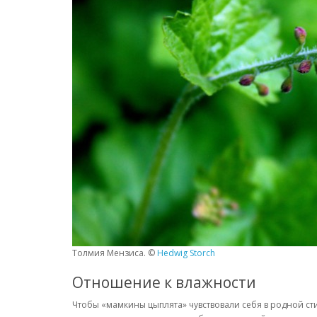
Толмия Мензиса. ©
Hedwig Storch
Отношение к влажности
Чтобы «мамкины цыплята» чувствовали себя в родной ст