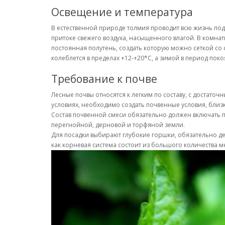
Освещение и температура
В естественной природе толмия проводит всю жизнь под 
притоке свежего воздуха, насыщенного влагой. В комна
постоянная полутень, создать которую можно сеткой со
колеблется в пределах +12-+20*С, а зимой в период пок
Требование к почве
Лесные почвы относятся к легким по составу, с достат
условиях, необходимо создать почвенные условия, близк
Состав почвенной смеси обязательно должен включать по
перегнойной, дерновой и торфяной земли.
Для посадки выбирают глубокие горшки, обязательно де
как корневая система состоит из большого количества 