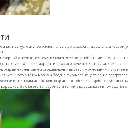
сти
Компактное кустовидное растение, быстро разрастаясь, зеленым ковром 
м.
Северной Америки, которая и является ее родиной. Толмия – многолетн
Розетка крупных, слегка морщинистых ярко-зеленых или пестрых листьев р
м, острыми кончиками и сердцевидным вырезом у основания, покрытые 
мелкими цветками кремовых и бледно-фиолетовых цветков, не представля
озетки из нескольких листьев на длинных побегах (подобно клубнике) св
х корешков. За счет этой способности толмию выращивают в помещениях