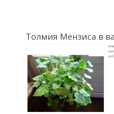
Толмия Мензиса в в
Нев
нап
поб