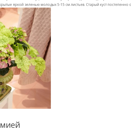
рытые яркой зеленью молодых 5-15 см листьев. Старый куст постепенно 
лмией