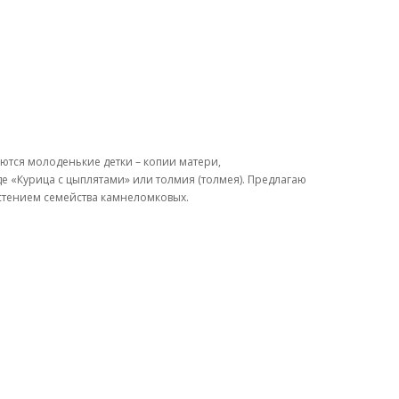
ются молоденькие детки – копии матери,
е «Курица с цыплятами» или толмия (толмея). Предлагаю
тением семейства камнеломковых.