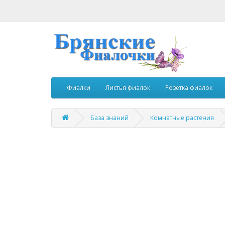
Фиалки
Листья фиалок
Розетка фиалок
База знаний
Комнатные растения