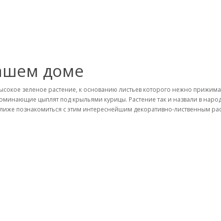
ашем доме
ысокое зеленое растение, к основанию листьев которого нежно прижима
оминающие цыплят под крыльями курицы. Растение так и назвали в народ
лиже познакомиться с этим интереснейшим декоративно-лиственным рас