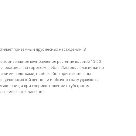
устилает приземный ярус лесных насаждений. В
ее корневищное вечнозеленое растение высотой 15-50
асполагается на коротком стебле. Листовые пластинки на
мягкими волосками, необычайно привлекательны.
ют декоративной ценности и обычно сразу удаляются,
исают вниз, а при соприкосновении с субстратом
 как ампельное растение