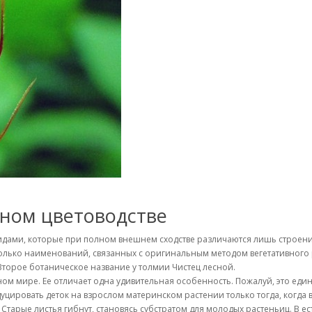
ном цветоводстве
идами, которые при полном внешнем сходстве различаются лишь строени
лько наименований, связанных с оригинальным методом вегетативного 
Второе ботаническое название у толмии Чистец лесной.
ом мире. Ее отличает одна удивительная особенность. Пожалуй, это ед
цировать деток на взрослом материнском растении только тогда, когда в
 Старые листья гибнут, становясь субстратом для молодых растеньиц. В