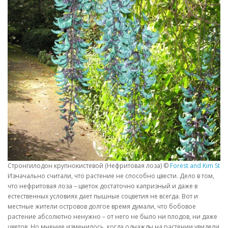
Стронгилодон крупнокистевой (Нефритовая лоза) ©
Forest and Kim Star
Изначально считали, что растение не способно цвести. Дело в том,
что нефритовая лоза – цветок достаточно капризный и даже в
естественных условиях дает пышные соцветия не всегда. Вот и
местные жители островов долгое время думали, что бобовое
растение абсолютно ненужно – от него не было ни плодов, ни даже
цветов. Но мнение изменилось, когда однажды на растении увидели