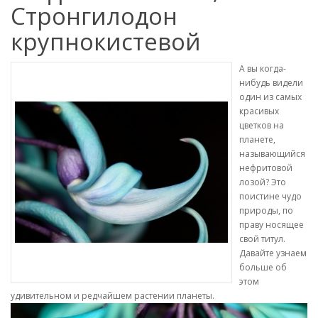
Стронгилодон
крупнокистевой
А вы когда-
нибудь видели
один из самых
красивых
цветков на
планете,
называющийся
нефритовой
лозой? Это
поистине чудо
природы, по
праву носящее
свой титул.
Давайте узнаем
больше об
этом
удивительном и редчайшем растении планеты.