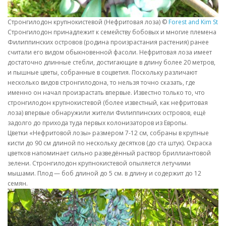
Стронгилодон крупнокистевой (Нефритовая лоза) ©
Forest and Kim Star
Стронгилодон принадлежит к семейству бобовых и многие племена
Филиппинских островов (родина произрастания растения) ранее
считали его видом обыкновенной фасоли. Нефритовая лоза имеет
достаточно длинные стебли, достигающие в длину более 20 метров,
и пышные цветы, собранные в соцветия. Поскольку различают
несколько видов стронгилодона, то нельзя точно сказать, где
именно он начал произрастать впервые. Известно только то, что
стронгилодон крупнокистевой (более известный, как нефритовая
лоза) впервые обнаружили жители Филиппинских островов, ещё
задолго до прихода туда первых колонизаторов из Европы.
Цветки «Нефритовой лозы» размером 7-12 см, собраны в крупные
кисти до 90 см длиной по нескольку десятков (до ста штук). Окраска
цветков напоминает сильно разведённый раствор бриллиантовой
зелени.
Стронгилодон крупнокистевой
опыляется
летучими
мышами
. Плод — боб длиной до 5 см. в длину и содержит до 12
семян.