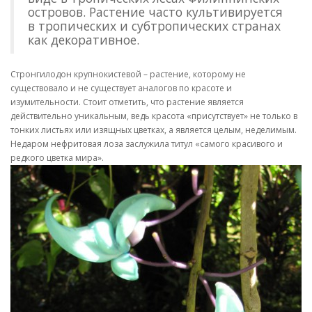
островов. Растение часто культивируется
в тропических и субтропических странах
как декоративное.
Стронгилодон крупнокистевой – растение, которому не
существовало и не существует аналогов по красоте и
изумительности. Стоит отметить, что растение является
действительно уникальным, ведь красота «присутствует» не только в
тонких листьях или изящных цветках, а является целым, неделимым.
Недаром нефритовая лоза заслужила титул «самого красивого и
редкого цветка мира».