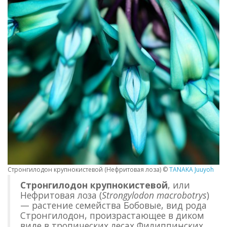
Стронгилодон крупнокистевой (Нефритовая лоза) ©
TANAKA Juuyoh
Стронгилодон крупнокистевой
, или
Нефритовая лоза (
Strongylodon macrobotrys
)
— растение семейства Бобовые, вид рода
Стронгилодон, произрастающее в диком
виде в тропических лесах Филиппинских