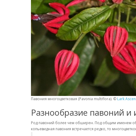
Павония многоцветковая (Pavonia multiflora). ©
Lark Ascen
Разнообразие павоний и 
Род павоний более чем обширен. Под общим именем объ
копьевидная павония встречается редко, то многоцветко