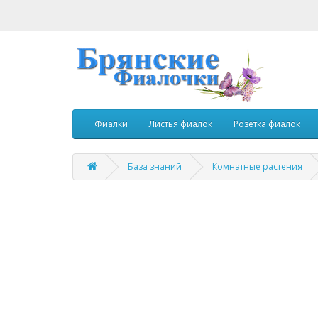
Фиалки
Листья фиалок
Розетка фиалок
База знаний
Комнатные растения