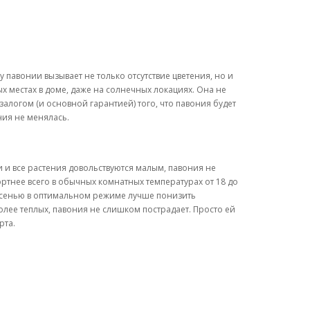
павонии вызывает не только отсутствие цветения, но и
 местах в доме, даже на солнечных локациях. Она не
логом (и основной гарантией) того, что павония будет
ния не менялась.
и все растения довольствуются малым, павония не
ортнее всего в обычных комнатных температурах от 18 до
 Осенью в оптимальном режиме лучше понизить
более теплых, павония не слишком пострадает. Просто ей
рта.