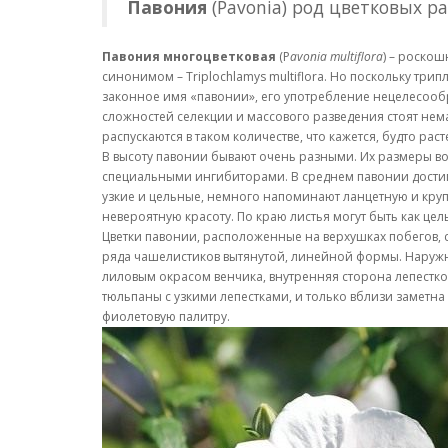
Павония
(Pavonia) род цветковых р
Павония многоцветковая
(P
avonia multiflora
) – роско
синонимом – Triplochlamys multiflora. Но поскольку тр
законное имя «павонии», его употребление нецелесообр
сложностей селекции и массового разведения стоят нема
распускаются в таком количестве, что кажется, будто р
В высоту павонии бывают очень разными. Их размеры во
специальными ингибиторами. В среднем павонии достигаю
узкие и цельные, немного напоминают ланцетную и круп
невероятную красоту. По краю листья могут быть как це
Цветки павонии, расположенные на верхушках побегов, с
ряда чашелистиков вытянутой, линейной формы. Наружн
лиловым окрасом венчика, внутренняя сторона лепестко
тюльпаны с узкими лепестками, и только вблизи заметн
фиолетовую палитру.