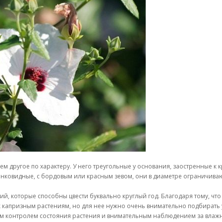
сем другое по характеру. У него треугольные у основания, заостренные к к
онковидные, с бордовым или красным зевом, они в диаметре ограничиваю
ий, которые способны цвести буквально круглый год. Благодаря тому, чт
к капризным растениям, но для нее нужно очень внимательно подбирать у
м контролем состояния растения и внимательным наблюдением за влажн