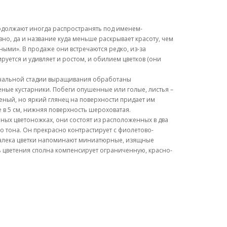
родолжают иногда распространять под именем-
вно, да и название куда меньше раскрывает красоту, чем
ыми». В продаже они встречаются редко, из-за
уется и удивляет и ростом, и обилием цветков (они
 начальной стадии выращивания обработаны
леные кустарники. Побеги опушенные или голые, листья –
еный, но яркий глянец на поверхности придает им
е в 5 см, нижняя поверхность шероховатая.
нных цветоножках, они состоят из расположенных в два
 тона. Он прекрасно контрастирует с фиолетово-
Издалека цветки напоминают миниатюрные, изящные
ь цветения сполна компенсирует ограниченную, красно-