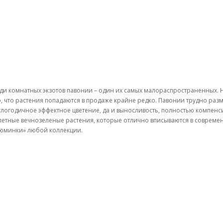
ди комнатных экзотов павонии – один их самых малораспространенных. Но
о, что растения попадаются в продаже крайне редко. Павонии трудно разм
глогодичное эффектное цветение, да и выносливость, полностью компенси
петные вечнозеленые растения, которые отлично вписываются в современ
юминки» любой коллекции.