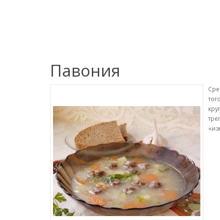
Павония
Сре
тог
кру
тре
«из