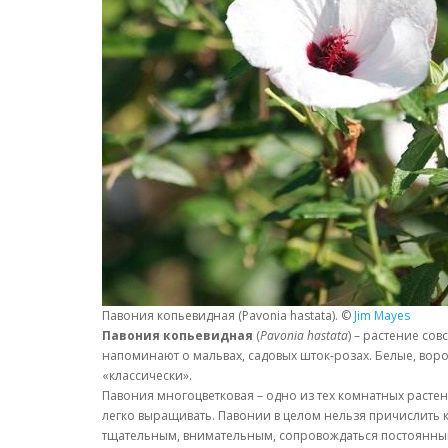
Павония копьевидная (Pavonia hastata). ©
Jim Mayes
Павония копьевидная
(
Pavonia hastata
) – растение сов
напоминают о мальвах, садовых шток-розах. Белые, вор
«классически».
Павония многоцветковая – одно из тех комнатных растен
легко выращивать. Павонии в целом нельзя причислить 
тщательным, внимательным, сопровождаться постоянны