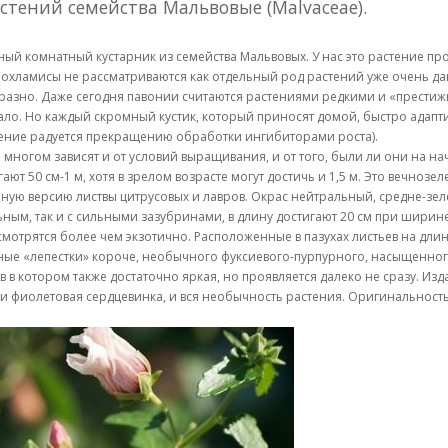
астений семейства Мальвовые (Malvaceae).
шный комнатный кустарник из семейства Мальвовых. У нас это растение п
иплохламисы не рассматриваются как отдельный род растений уже очень да
азно. Даже сегодня павонии считаются растениями редкими и «престижн
ло. Но каждый скромный кустик, который приносят домой, быстро адаптир
астение радуется прекращению обработки ингибиторами роста).
 многом зависят и от условий выращивания, и от того, были ли они на
т 50 см-1 м, хотя в зрелом возрасте могут достичь и 1,5 м. Это вечнозе
ную версию листвы цитрусовых и лавров. Окрас нейтральный, средне-зел
льным, так и с сильными зазубринами, в длину достигают 20 см при ширин
мотрятся более чем экзотично. Расположенные в пазухах листьев на дли
ые «лепестки» короче, необычного фуксиевого-пурпурного, насыщенного
в в котором также достаточно яркая, но проявляется далеко не сразу. 
а и фиолетовая сердцевинка, и вся необычность растения. Оригинальност