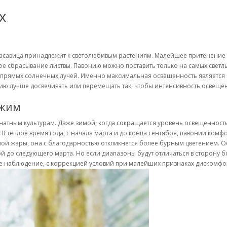
х
расавица принадлежит к светолюбивым растениям. Малейшее притенение у 
е сбрасывание листвы. Павонию можно поставить только на самых светлых
 прямых солнечных лучей. Именно максимальная освещенность является за
нию лучше досвечивать или перемещать так, чтобы интенсивность освеще
ежим
тным культурам. Даже зимой, когда сокращается уровень освещенности 
 В теплое время года, с начала марта и до конца сентября, павонии комф
ерной жары, она с благодарностью откликнется более бурным цветением.
ой до следующего марта. Но если диапазоны будут отличаться в сторону 
е наблюдение, с коррекцией условий при малейших признаках дискомфо