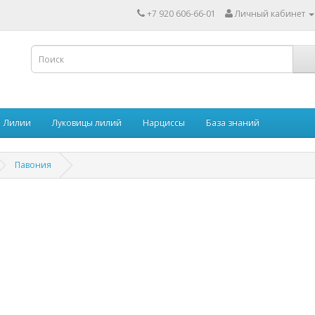
+7 920 606-66-01
Личный кабинет
Лилии
Луковицы лилий
Нарциссы
База знаний
Павония