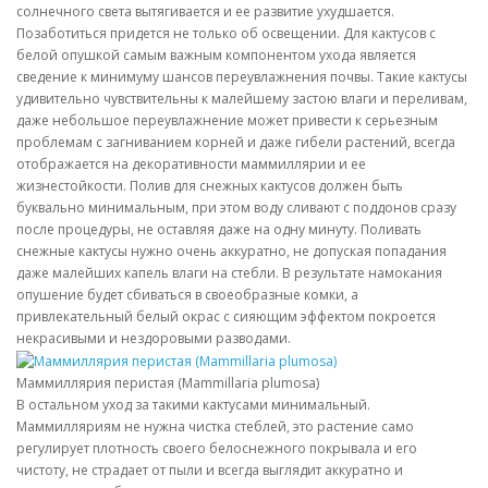
солнечного света вытягивается и ее развитие ухудшается.
Позаботиться придется не только об освещении. Для кактусов с
белой опушкой самым важным компонентом ухода является
сведение к минимуму шансов переувлажнения почвы. Такие кактусы
удивительно чувствительны к малейшему застою влаги и переливам,
даже небольшое переувлажнение может привести к серьезным
проблемам с загниванием корней и даже гибели растений, всегда
отображается на декоративности маммиллярии и ее
жизнестойкости. Полив для снежных кактусов должен быть
буквально минимальным, при этом воду сливают с поддонов сразу
после процедуры, не оставляя даже на одну минуту. Поливать
снежные кактусы нужно очень аккуратно, не допуская попадания
даже малейших капель влаги на стебли. В результате намокания
опушение будет сбиваться в своеобразные комки, а
привлекательный белый окрас с сияющим эффектом покроется
некрасивыми и нездоровыми разводами.
Маммиллярия перистая (Mammillaria plumosa)
В остальном уход за такими кактусами минимальный.
Маммилляриям не нужна чистка стеблей, это растение само
регулирует плотность своего белоснежного покрывала и его
чистоту, не страдает от пыли и всегда выглядит аккуратно и