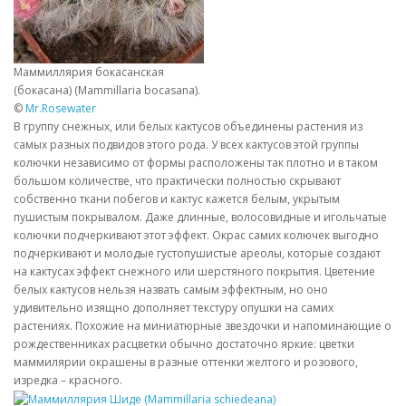
Маммиллярия бокасанская
(бокасана) (Mammillaria bocasana).
©
Mr.Rosewater
В группу снежных, или белых кактусов объединены растения из
самых разных подвидов этого рода. У всех кактусов этой группы
колючки независимо от формы расположены так плотно и в таком
большом количестве, что практически полностью скрывают
собственно ткани побегов и кактус кажется белым, укрытым
пушистым покрывалом. Даже длинные, волосовидные и игольчатые
колючки подчеркивают этот эффект. Окрас самих колючек выгодно
подчеркивают и молодые густопушистые ареолы, которые создают
на кактусах эффект снежного или шерстяного покрытия. Цветение
белых кактусов нельзя назвать самым эффектным, но оно
удивительно изящно дополняет текстуру опушки на самих
растениях. Похожие на миниатюрные звездочки и напоминающие о
рождественниках расцветки обычно достаточно яркие: цветки
маммилярии окрашены в разные оттенки желтого и розового,
изредка – красного.