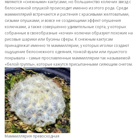
являются «снежными» кактусами, но большинство колючих звезд с
белоснежной опушкой происходит именно из этого рода. Среди
маммиллярий встречаются и растения с красивыми желтоватыми,
сизыми опушками, и вовсе не создающими эффект опушения
колючками, а также совершенно удивительные сорта, у которых
собранные в своеобразные «кочки» колючки образуют похожие на
рисовые шарики или бусины сферы. К снежным кактусам
принадлежат именно те маммиллярии, у которых иголки создают
ощущение белоснежного одеяния, тонкой вуали или пушистого
покрывала – самые прославленные маммиллярии так называемой
«белой группы», которые кажутся присыпанными сияющим снегом.
Маммиллярия превосходная