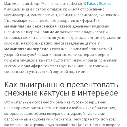
Маммиллярия Шиде (Mammillaria schiedeana). ©
Patas y Espinas
К лучшим видам с белой опушкой причисляют собственно
маммиллярии, маммилопсисы, крайнции, долихотеле, эхинопсисы.
У маммиларии есть несколько декоративных форм. Так
маммиллярия бакасанская
кажется идеальным пушистым
шариком из шерсти.
Грацилис
развивается в виде колонии
сферовидных или слегка вытянутых, покрытых снежными кружевами
колоний, на которых распускаются звездчатые цветки. У
маммиллярии пербеллы
крупные шарики побегов с мелкой
узорной текстурой из миниатюрных колючек неравномерно
покрыты опушкой и кажется будто этот кактус и правда присыпали
снегом. А
пролифера
сочетает крупные и мощные колючки,
собранные в пучки с легкой опушкой под ними.
Как выигрышно презентовать
снежные кактусы в интерьере
Отличительные особенности белых кактусов – совершенно
неповторимые очень светлые иголки и войлочные образования,
которые создают эффект поверхности, укрытой пушистыми
белоснежными кружевами или снегом. Несмотря на то что у всех
кактусов из этой группы рода mammillaria эффект снежного покрова