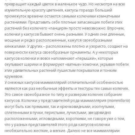
превращает каждый цветок в маленькое чудо. Но несмотря на всю
изумительную красоту цветения, кактусы гораздо больший
промежуток времени остаются самыми колючими комнатными
растениями. Представить себе плотные запасающие побеги этих
растений без колючего «панциря» просто невозможно. Впрочем,
колючки у кактусов бывают очень разными. У одних они длинные,
мощные и редко расположенные, кажутся своеобразными
кинжалами. У других – расположены плотно и узористо, создают на
поверхности кактуса своеобразные орнаменты. А у некоторых
кактусов колючки и вовсе напоминают «перышки», которые
окутывают шарики и формируют «ватные» комочки, укрывая побеги
этих удивительных растений пушистым покрывалом и тонким
кружевом.
У снежных кактусов маммиллярий отличительной особенностью
являются как раз необычные эффекты и текстуры тех самых колючек.
Это самое своеобразное по типу и размерам колючек собрание
кактусов. Колючки у представителей рода маммиллярия (
mammillaria
)
могут быть как прямыми, так и крючковидными, изогнутыми,
сплетенными в пучки, перистыми, лучистыми, звездовидно
расположенными, игловидными, короткими, не говоря уже о том,
что у разных представителей этого рода кактусов колючки
необязательно жесткие, а мягкие. Далеко не все маммиллярии