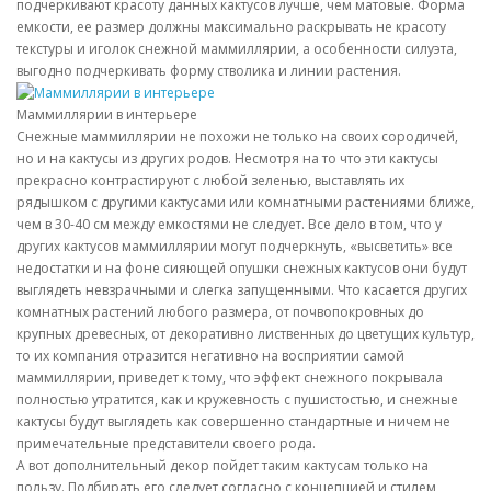
подчеркивают красоту данных кактусов лучше, чем матовые. Форма
емкости, ее размер должны максимально раскрывать не красоту
текстуры и иголок снежной маммиллярии, а особенности силуэта,
выгодно подчеркивать форму стволика и линии растения.
Маммиллярии в интерьере
Снежные маммиллярии не похожи не только на своих сородичей,
но и на кактусы из других родов. Несмотря на то что эти кактусы
прекрасно контрастируют с любой зеленью, выставлять их
рядышком с другими кактусами или комнатными растениями ближе,
чем в 30-40 см между емкостями не следует. Все дело в том, что у
других кактусов маммиллярии могут подчеркнуть, «высветить» все
недостатки и на фоне сияющей опушки снежных кактусов они будут
выглядеть невзрачными и слегка запущенными. Что касается других
комнатных растений любого размера, от почвопокровных до
крупных древесных, от декоративно лиственных до цветущих культур,
то их компания отразится негативно на восприятии самой
маммиллярии, приведет к тому, что эффект снежного покрывала
полностью утратится, как и кружевность с пушистостью, и снежные
кактусы будут выглядеть как совершенно стандартные и ничем не
примечательные представители своего рода.
А вот дополнительный декор пойдет таким кактусам только на
пользу. Подбирать его следует согласно с концепцией и стилем