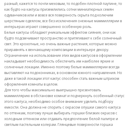
разный, кажется то почти меховым, то подобен плотной паутине, то
как будто на кактусы приземлились сотни миниатюрных семян
одуванчиков или и вовсе вся поверхность скрыта под колючим
шерстяным одеялом, все без исключения снежные маммиллярии в
интерьерах играют совершенно особенную роль.
Белые кактусы обладают уникальным эффектом сияния, они как
будто подсвечивают пространство и притягивают к себе солнечный
свет. Это крохотные, но очень важные растения, которые можно
приравнять к венчающему композиции в интерьере декору.
Ограничение на использование этих видов кактусов в оформлении
накладывает необходимость обеспечить им наиболее яркие и
солнечные локации. Именно поэтому белые маммиллярии всегда
выставляют на подоконниках, в основном южного направления. Но
даже в такой локации этот кактус способен стать важным штрихом
оформления комнаты в целом.
Для того чтобы максимально выигрышно презентовать
маммиллярию в обстановке комнат и подчеркнуть особенный статус
этого кактуса, необходимо особое внимание уделить подбору
емкости. Она должна не спорить с окрасом опушки самого кактуса
по оттенкам, поэтому лучше выбирать горшки близких окрасов с
холодным оттенком или отдавать предпочтение белой палитре и
светлым пастельным колерам. Глянцевые поверхности горшка