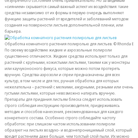
безупречного состояния очень привлекательно. Но за видимым
«сиянием» скрывается самый важный аспект их воздействия: такие
средства независимо от их формы в первую очередь выполняют
функцию защиты растений от вредителей и заболеваний методом
создания на поверхности листьев дополнительной пленки, или
барьера.
Обработка комнатного растения полиролью для листьев. © Rhonda Br
По своему воздействию жидкие и аэрозольные полироли
существенно отличаются. Жидкие средства используют только для
растений с крупными, кожистыми листьями, такими как у монстеры
или каучуконосного фикуса, которые можно потом протереть
вручную. Средства-аэрозоли и спреи предназначены для всех
культур, в том числе и для тех, ручная обработка для которых
нежелательна – растений с мелкими, ажурными, резными или очень
густыми листьями, которые невозможно натирать вручную.
Препараты для придания листьям блеска следует использовать
строго соблюдая инструкцию производителя, придерживаясь
методик и способов нанесения, рекомендованных для каждого
конкретного состава. Особенно строго соблюдайте частоту
обработок: при слишком частом использовании полироли
образуют на листьях воздухо- и водонепроницаемый слой, который
вредит растениям даже больше, чем толстый слой пыли. Их можно