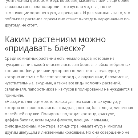
губительным фактором. Ведь восковые, масляные или с еще более
сложным составом полироли – это пусть и модные, но не
заменяющие хорошего ухода препараты. И рассчитывать на то, что
побрызгав растение спреем оно станет выглядеть кардинально по-
другому, не стоит.
Каким растениям можно
«придавать блеск»?
Среди комнатных растений есть немало видов, которые не
нуждаются ни в какой очистке листьев и бояться любых небрежных
контактов. Цветущие или декоративно-лиственные культуры, у
которых листья не блестят от природы, а опушенные, бархатистые,
чувствительные, ажурные, а также все виды колючих растений,
селагинелл, папоротников и кактусов в полировании не нуждаются в
принципе.
«Наводить глянец» можно только для тех комнатных культур, у
которых поверхность листьев гладкая, ровная, блестящая, лишенная
малейшей опушки. Полировка подходит кротону, крассуле,
диффенбахиям, всем видам фикусов, плющам, пальмам,
филодендронам, монстере, аспидистре, нематантусу и многим
другим цветущим и лиственным красавцем. Но она совершенно не