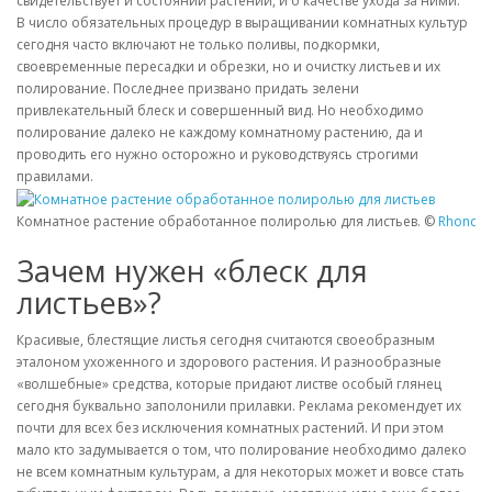
свидетельствует и состоянии растений, и о качестве ухода за ними.
В число обязательных процедур в выращивании комнатных культур
сегодня часто включают не только поливы, подкормки,
своевременные пересадки и обрезки, но и очистку листьев и их
полирование. Последнее призвано придать зелени
привлекательный блеск и совершенный вид. Но необходимо
полирование далеко не каждому комнатному растению, да и
проводить его нужно осторожно и руководствуясь строгими
правилами.
Комнатное растение обработанное полиролью для листьев. ©
Rhonda 
Зачем нужен «блеск для
листьев»?
Красивые, блестящие листья сегодня считаются своеобразным
эталоном ухоженного и здорового растения. И разнообразные
«волшебные» средства, которые придают листве особый глянец
сегодня буквально заполонили прилавки. Реклама рекомендует их
почти для всех без исключения комнатных растений. И при этом
мало кто задумывается о том, что полирование необходимо далеко
не всем комнатным культурам, а для некоторых может и вовсе стать