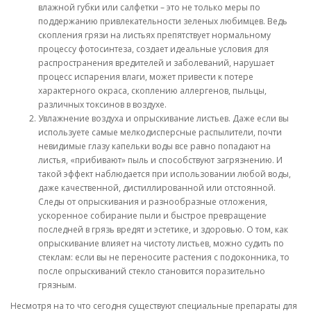
влажной губки или салфетки – это не только меры по
поддержанию привлекательности зеленых любимцев. Ведь
скопления грязи на листьях препятствует нормальному
процессу фотосинтеза, создает идеальные условия для
распространения вредителей и заболеваний, нарушает
процесс испарения влаги, может привести к потере
характерного окраса, скоплению аллергенов, пыльцы,
различных токсинов в воздухе.
Увлажнение воздуха и опрыскивание листьев. Даже если вы
используете самые мелкодисперсные распылители, почти
невидимые глазу капельки воды все равно попадают на
листья, «прибивают» пыль и способствуют загрязнению. И
такой эффект наблюдается при использовании любой воды,
даже качественной, дистиллированной или отстоянной.
Следы от опрыскивания и разнообразные отложения,
ускоренное собирание пыли и быстрое превращение
последней в грязь вредят и эстетике, и здоровью. О том, как
опрыскивание влияет на чистоту листьев, можно судить по
стеклам: если вы не переносите растения с подоконника, то
после опрыскиваний стекло становится поразительно
грязным.
Несмотря на то что сегодня существуют специальные препараты для