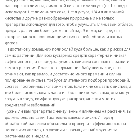
раствор сока лимона, лимонной кислоты или уксуса (на 1 ст воды
используют 1 ст лимонного сока, 1 ст.л уксуса, 1/4 ч.л лимонной
кислоты) и другие разнообразные природные и не только
препараты используют для того, чтобы улучшить глянцевый отблеск,
придать растению более ухоженный вид. Это жидкие средства,
которые наносят при помощи мягких тканей, губок или ватных
дисков.
Недостатков у домашних полиролей куда больше, как и рисков для
самих растений. Для всех кустарных средств характерна и низкая
эффективность, и непредсказуемость влияния составов на развитие
самого растения. Более того, домашние бабушкины средства
отнимают, как правило, и достаточно много времени и сил на
полирование листьев, требуют длительного подборов пропорций,
состава, постоянных экспериментов. Если их не смывать с листьев, а
тем более использовать часто и в больших количествах, они могут
создать в среду, комфортную для распространения многих
вредителей и заболеваний.
Нужны ли вам препараты с неизученным влиянием на растения, вы
должны решать сами. Тщательно взвесьте риски. И перед
обработкой растения обязательно проверьте эффективность на
нескольких листьях, но увеличьте время для наблюдения за
растением до 1 недели.