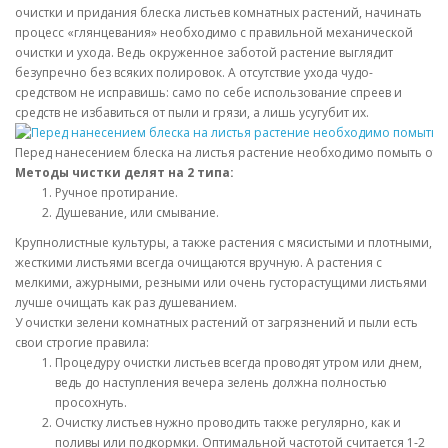
очистки и придания блеска листьев комнатных растений, начинать
процесс «глянцевания» необходимо с правильной механической
очистки и ухода. Ведь окруженное заботой растение выглядит
безупречно без всяких полировок. А отсутствие ухода чудо-
средством не исправишь: само по себе использование спреев и
средств не избавиться от пыли и грязи, а лишь усугубит их.
Перед нанесением блеска на листья растение необходимо помыть от п
Методы чистки делят на 2 типа:
Ручное протирание.
Душевание, или смывание.
Крупнолистные культуры, а также растения с мясистыми и плотными,
жесткими листьями всегда очищаются вручную. А растения с
мелкими, ажурными, резными или очень густорастущими листьями
лучше очищать как раз душеванием.
У очистки зелени комнатных растений от загрязнений и пыли есть
свои строгие правила:
Процедуру очистки листьев всегда проводят утром или днем,
ведь до наступления вечера зелень должна полностью
просохнуть.
Очистку листьев нужно проводить также регулярно, как и
поливы или подкормки. Оптимальной частотой считается 1-2