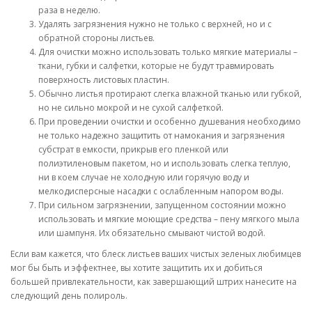
раза в неделю.
Удалять загрязнения нужно не только с верхней, но и с
обратной стороны листьев.
Для очистки можно использовать только мягкие материалы –
ткани, губки и салфетки, которые не будут травмировать
поверхность листовых пластин.
Обычно листья протирают слегка влажной тканью или губкой,
но не сильно мокрой и не сухой салфеткой.
При проведении очистки и особенно душевания необходимо
не только надежно защитить от намокания и загрязнения
субстрат в емкости, прикрыв его пленкой или
полиэтиленовым пакетом, но и использовать слегка теплую,
ни в коем случае не холодную или горячую воду и
мелкодисперсные насадки с ослабленным напором воды.
При сильном загрязнении, запущенном состоянии можно
использовать и мягкие моющие средства – пену мягкого мыла
или шампуня. Их обязательно смывают чистой водой.
Если вам кажется, что блеск листьев ваших чистых зеленых любимцев
мог бы быть и эффектнее, вы хотите защитить их и добиться
большей привлекательности, как завершающий штрих нанесите на
следующий день полироль.