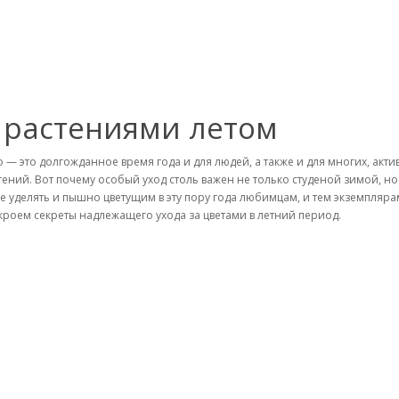
 растениями летом
о — это долгожданное время года и для людей, а также и для многих, акт
тений. Вот почему особый уход столь важен не только студеной зимой, 
е уделять и пышно цветущим в эту пору года любимцам, и тем экземпляра
кроем секреты надлежащего ухода за цветами в летний период.