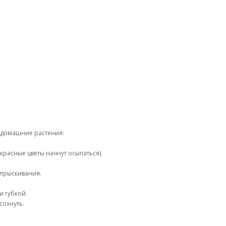
е домашние растения:
расные цветы начнут осыпаться).
опрыскивания.
и губкой.
сохнуть.