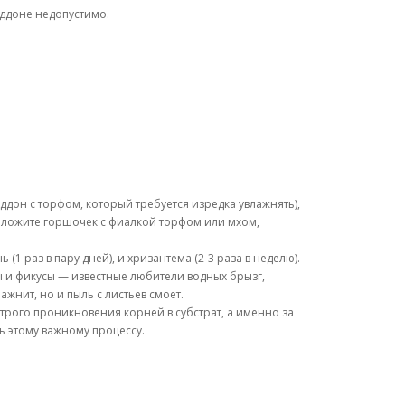
оддоне недопустимо.
ддон с торфом, который требуется изредка увлажнять),
Обложите горшочек с фиалкой торфом или мхом,
1 раз в пару дней), и хризантема (2-3 раза в неделю).
ы и фикусы — известные любители водных брызг,
жнит, но и пыль с листьев смоет.
строго проникновения корней в субстрат, а именно за
ь этому важному процессу.