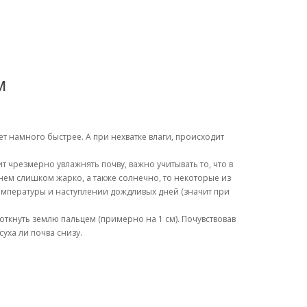
м
т намного быстрее. А при нехватке влаги, происходит
т чрезмерно увлажнять почву, важно учитывать то, что в
нем слишком жарко, а также солнечно, то некоторые из
емпературы и наступлении дождливых дней (значит при
откнуть землю пальцем (примерно на 1 см). Почувствовав
уха ли почва снизу.