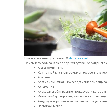
Полив комнатных растений. ©
Maria Janowiak
Обильного полива (в любое время суток) и регулярного
Агава комнатная.
Комнатный клен или абутилон (особенно в пер
Агапантус.
Азалия комнатная. Привередливый в выращиван
Алламанда.
Алоказия любит водные процедуры, к которым 
Домашний доктор алоэ, летом также превращает
Антуриум — растение любящее частое увлажнени
Цветок ахименес.