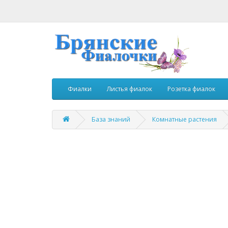
Фиалки
Листья фиалок
Розетка фиалок
База знаний
Комнатные растения