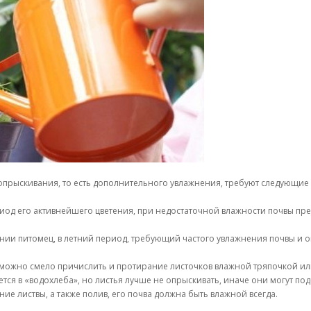
 опрыскивания, то есть дополнительного увлажнения, требуют следующи
иод его активнейшего цветения, при недостаточной влажности почвы прек
ии питомец, в летний период, требующий частого увлажнения почвы и 
можно смело причислить и протирание листочков влажной тряпочкой ил
ся в «водохлеба», но листья лучше не опрыскивать, иначе они могут под
е листвы, а также полив, его почва должна быть влажной всегда.