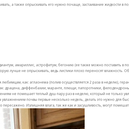
вать, а также опрыскивать его нужно почаще, застаивание жидкости в п
иантум, амариллис, астрофитум, бегонию (ее также можно поставить в по
торую лучше не опрыскивать, ведь листики плохо переносят влажность. 
бимцам, как: аглаонема (полив осуществляется 2 раза в неделю), герань (
как: драцена, диффенбахии, маранте, плющи, папоротники, филодендрон
иям не помешает теплый душ пару раз в неделю, который не только увла
 за увлажнением почвы первые несколько недель, делать это нужно для бы
 пересажено. Излишняя влага, так же как и засушливость, могут помешат