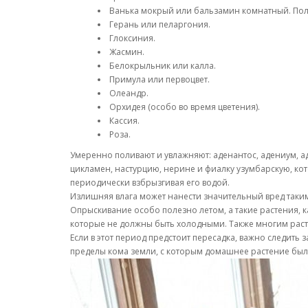
Ванька мокрый или бальзамин комнатный. Поли
Герань или пеларгония.
Глоксиния.
Жасмин.
Белокрыльник или калла.
Примула или первоцвет.
Олеандр.
Орхидея (особо во время цветения).
Кассия.
Роза.
Умеренно поливают и увлажняют: аденантос, адениум, ад
цикламен, настурцию, нерине и фиалку узумбарскую, ко
периодически взбрызгивая его водой.
Излишняя влага может нанести значительный вред таким лю
Опрыскивание особо полезно летом, а такие растения, 
которые не должны быть холодными. Также многим растен
Если в этот период предстоит пересадка, важно следить
пределы кома земли, с которым домашнее растение было