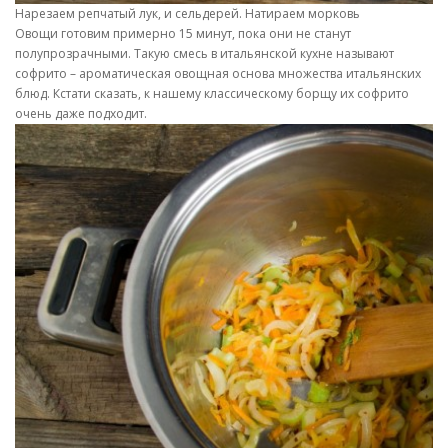
Нарезаем репчатый лук, и сельдерей. Натираем морковь
Овощи готовим примерно 15 минут, пока они не станут
полупрозрачными. Такую смесь в итальянской кухне называют
софрито – ароматическая овощная основа множества итальянских
блюд. Кстати сказать, к нашему классическому борщу их софрито
очень даже подходит.