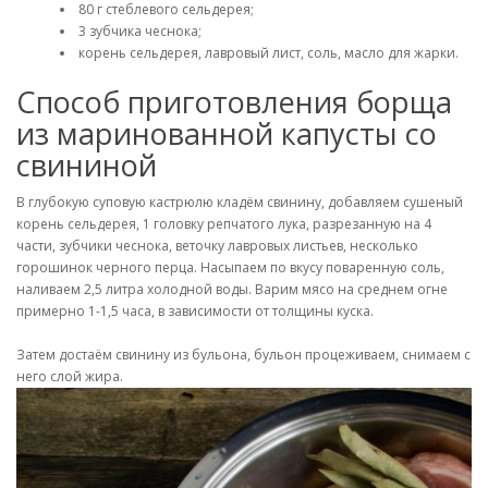
80 г стеблевого сельдерея;
3 зубчика чеснока;
корень сельдерея, лавровый лист, соль, масло для жарки.
Способ приготовления борща
из маринованной капусты со
свининой
В глубокую суповую кастрюлю кладём свинину, добавляем сушеный
корень сельдерея, 1 головку репчатого лука, разрезанную на 4
части, зубчики чеснока, веточку лавровых листьев, несколько
горошинок черного перца. Насыпаем по вкусу поваренную соль,
наливаем 2,5 литра холодной воды. Варим мясо на среднем огне
примерно 1-1,5 часа, в зависимости от толщины куска.
Затем достаём свинину из бульона, бульон процеживаем, снимаем с
него слой жира.