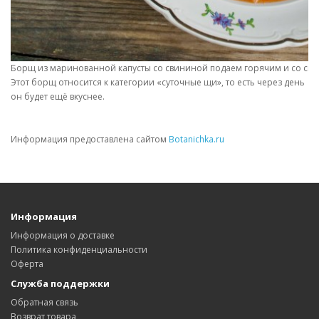
Борщ из маринованной капусты со свининой подаем горячим и со см
Этот борщ относится к категории «суточные щи», то есть через день
он будет ещё вкуснее.
Информация предоставлена сайтом
Botanichka.ru
Информация
Информация о доставке
Политика конфиденциальности
Оферта
Служба поддержки
Обратная связь
Возврат товара