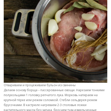
Отвариваем и процеживаем бульон из свинины
Делаем основу борща – пассерованные овощи. Нарезаем тонкими
полукольцами 1 головку репчатого лука. Морковь натираем на
крупной тёрке или режем соломкой. Стебли сельдерея режем
брусочками. В кастрюле нагреваем 2-3 столовые ложки
растительного масла без запаха, бросаем туда измельченные