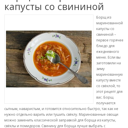
капусты со свининой
Борщ из
маринованной
капусты со
свининой –
первое горячее
блюдо для
ежедневного
меню. Если вы
заготовили на
зиму
маринованную
капусту вместе
со свёклой, то
этот рецепт для
вас. Борщ
получается
сытным, наваристым, и готовится относительно быстро, так как не
нужно отдельно варить или тушить свёклу. Маринованные овощи
можно заменить классической заправкой для борща из капусты,
свёклы и помидоров. Свинину для борща лучше выбрать с