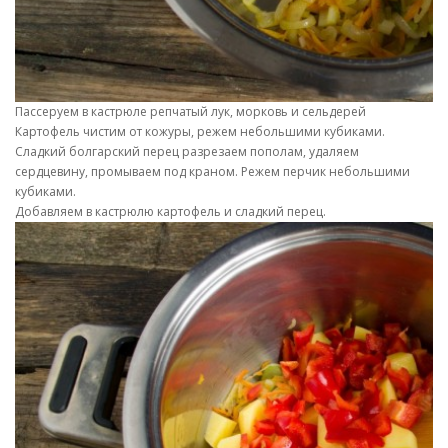
Пассеруем в кастрюле репчатый лук, морковь и сельдерей
Картофель чистим от кожуры, режем небольшими кубиками.
Сладкий болгарский перец разрезаем пополам, удаляем
сердцевину, промываем под краном. Режем перчик небольшими
кубиками.
Добавляем в кастрюлю картофель и сладкий перец.