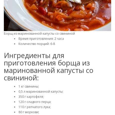
Борщ из маринованной капусты со свининой
Время приготовления: 2 часа
Количество порций: 6-8
Ингредиенты для
приготовления борща из
маринованной капусты со
свининой:
1 кг свинины;
0,5 л маринованной капусты;
350 г картофеля;
120 г сладкого перца;
110 г репчатого лука;
80 г моркови;