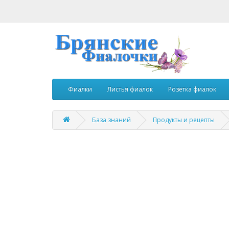
Фиалки
Листья фиалок
Розетка фиалок
База знаний
Продукты и рецепты