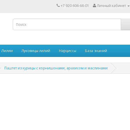
+7 920 606-66-01
Личный кабинет
Лилии
Луковицы лилий
Нарциссы
База знаний
Паштет из курицы с корнишонами, арахисом и маслинами