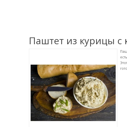
Паштет из курицы с
Паш
ест
Это
гот