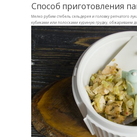
Способ приготовления па
Мелко рубим стебель сельдерея и головку репчатого л
кубиками или полосками куриную грудку, обжариваем до