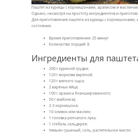
Паштет из курицы с корнишонами, арахисом и маслина
Однако, несмотря на простоту ингредиентов и приготов
Для приготовления паштета из курицы с корнишонами, 
состояния.
Время приготовления: 25 минут
Количество порций: 8
Ингредиенты для паштета
200 г куриной грудки;
120 г моркови варёной;
120 г мягкого сыра;
2 варёных яйца;
100 г арахиса бланшированного;
50 г майонеза;
2-3 корнишона;
10 оливок или маслин;
1 головка репчатого лука;
1 стебель сельдерея;
тимьян сушеный, соль, растительное масло.