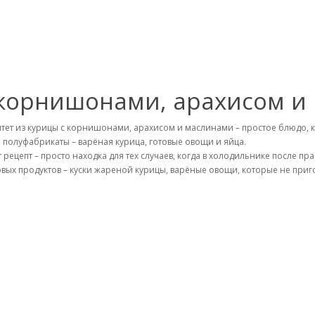
 корнишонами, арахисом и
тет из курицы с корнишонами, арахисом и маслинами – простое блюдо, ко
ь полуфабрикаты – варёная курица, готовые овощи и яйца.
т рецепт – просто находка для тех случаев, когда в холодильнике после 
овых продуктов – куски жареной курицы, варёные овощи, которые не приг