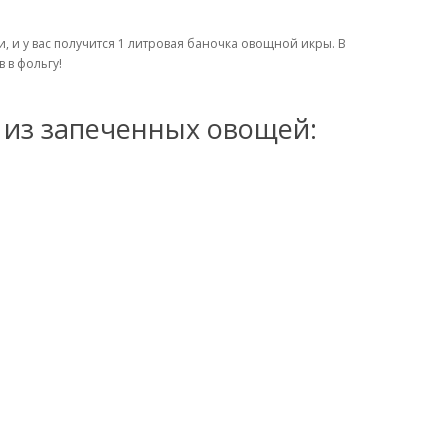
и, и у вас получится 1 литровая баночка овощной икры. В
 в фольгу!
 из запеченных овощей: