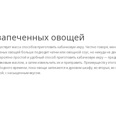
 запеченных овощей
ествует масса способов приготовить кабачковую икру. Честно говоря, мен
еных овощей больше подходит чатни или овощной соус, но никуда не де
ероятно простой и удобный способ приготовить кабачковую икру — предв
вковым маслом, а затем измельчить их и приправить. Преимуществ у этог
бодного времени, пока овощи запекаются в духовом шкафу, во-вторых, во 
той, с насыщенным вкусом.