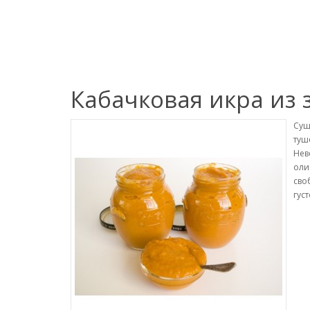
Кабачковая икра из
Сущ
туш
Нев
оли
сво
гус