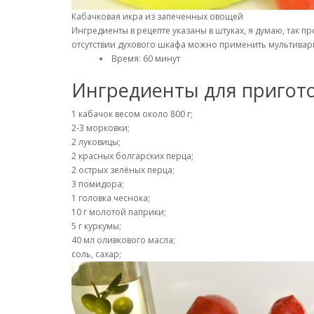
Кабачковая икра из запеченных овощей
Ингредиенты в рецепте указаны в штуках, я думаю, так п
отсутствии духового шкафа можно применить мультиварку
Время: 60 минут
Ингредиенты для пригото
1 кабачок весом около 800 г;
2-3 морковки;
2 луковицы;
2 красных болгарских перца;
2 острых зелёных перца;
3 помидора;
1 головка чеснока;
10 г молотой паприки;
5 г куркумы;
40 мл оливкового масла;
соль, сахар;