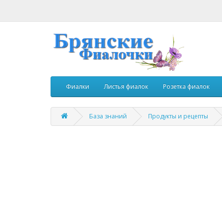
Фиалки
Листья фиалок
Розетка фиалок
База знаний
Продукты и рецепты