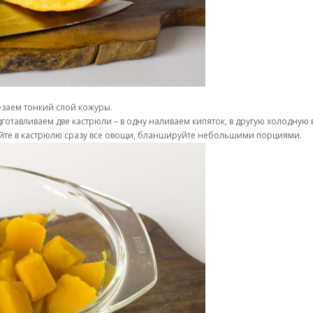
езаем тонкий слой кожуры.
готавливаем две кастрюли – в одну наливаем кипяток, в другую холодную 
йте в кастрюлю сразу все овощи, бланшируйте небольшими порциями.