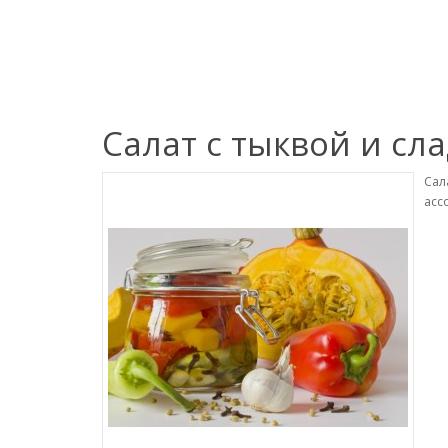
Салат с тыквой и с
Сал
асс