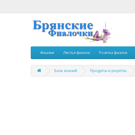
Фиалки
Листья фиалок
Розетка фиалок
База знаний
Продукты и рецепты