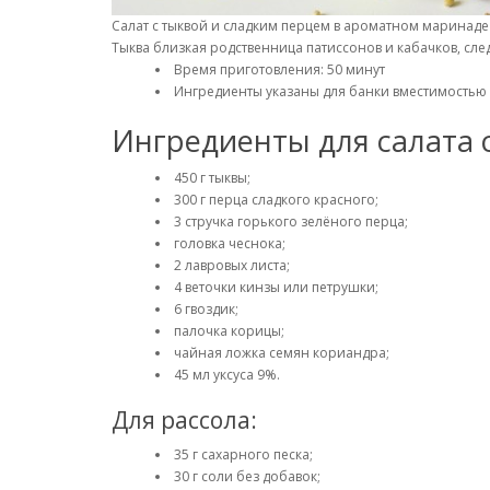
Салат с тыквой и сладким перцем в ароматном маринаде
Тыква близкая родственница патиссонов и кабачков, след
Время приготовления: 50 минут
Ингредиенты указаны для банки вместимостью 
Ингредиенты для салата 
450 г тыквы;
300 г перца сладкого красного;
3 стручка горького зелёного перца;
головка чеснока;
2 лавровых листа;
4 веточки кинзы или петрушки;
6 гвоздик;
палочка корицы;
чайная ложка семян кориандра;
45 мл уксуса 9%.
Для рассола:
35 г сахарного песка;
30 г соли без добавок;