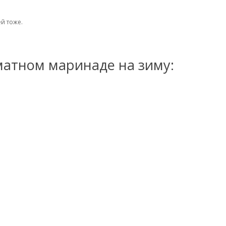
ей тоже.
матном маринаде на зиму: