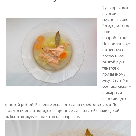
Суп с красной
рыбкой –
вкусное первое
блюдо, которое
стоит
попробовать!
Но при взгляде
на ценник с
лососем или
сёмгой рука
тянется к
привычному
хеку? Стоп! Мы
всё-таки сварим
шикарный
царский суп с
красной рыбой! Решение есть – это суп из хребтов лосося. По
стоимости он на порядок бюджетнее супа из стейка или целой
рыбы, а по вкусу и полезности – наравне.