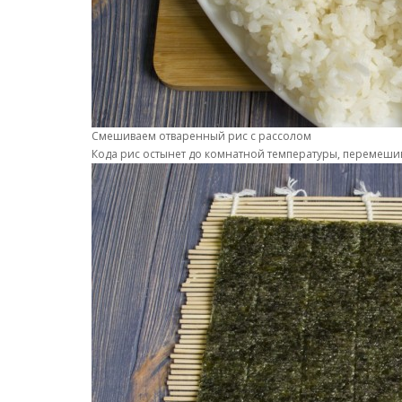
Смешиваем отваренный рис с рассолом
Кода рис остынет до комнатной температуры, перемешив