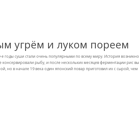
ым угрём и луком пореем
0-е годы суши стали очень популярными по всему миру. История возникн
е консервировали рыбу, и после нескольких месяцев ферментации рис в
ой, но в начале 19 века один японский повар приготовил их с сырой, чем