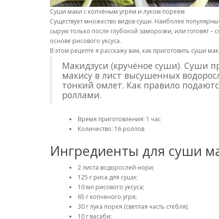
Суши маки с копчёным угрём и луком пореем
Существует множество видов суши. Наиболее популярны 
сырую только после глубокой заморозки, или готовят –
основе рисового уксуса.
В этом рецепте я расскажу вам, как приготовить суши ма
Макидзуси (кручёное суши). Суши п
макису в лист высушенных водоросл
тонкий омлет. Как правило подаютс
роллами.
Время приготовления: 1 час
Количество: 16 роллов
Ингредиенты для суши ма
2 листа водорослей нори;
125 г риса для суши;
10 мл рисового уксуса;
65 г копченого угря;
30 г лука порея (светлая часть стебля);
10 г васаби;