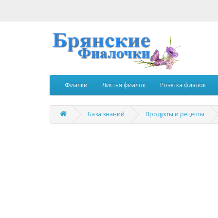
Фиалки
Листья фиалок
Розетка фиалок
База знаний
Продукты и рецепты