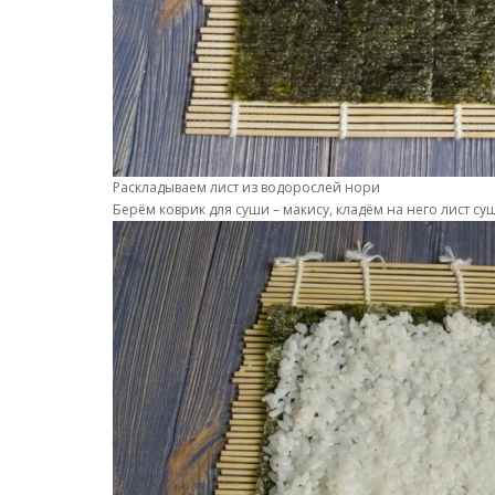
Раскладываем лист из водорослей нори
Берём коврик для суши – макису, кладём на него лист 