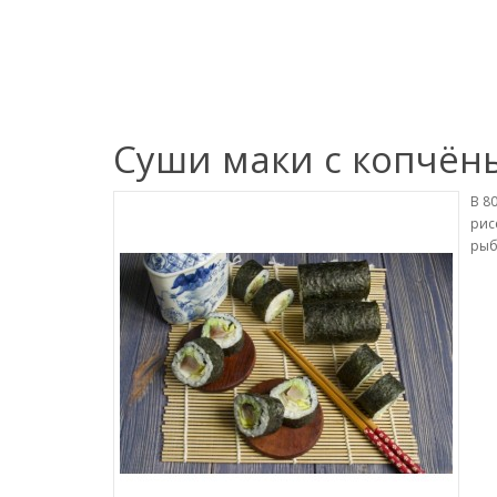
Суши маки с копчён
В 8
рис
рыб