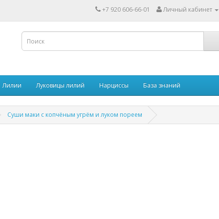
+7 920 606-66-01
Личный кабинет
Лилии
Луковицы лилий
Нарциссы
База знаний
Суши маки с копчёным угрём и луком пореем