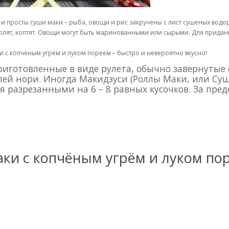
и просты суши маки – рыба, овощи и рис закручены с лист сушеных водо
 солят, коптят. Овощи могут быть маринованными или сырыми. Для придан
ки с копченым угрём и луком пореем – быстро и невероятно вкусно!
риготовленные в виде рулета, обычно завернутые
ей нори. Иногда Макидзуси (Роллы Маки, или Суш
я разрезанными на 6 – 8 равных кусочков. За пр
ки с копчёным угрём и луком по