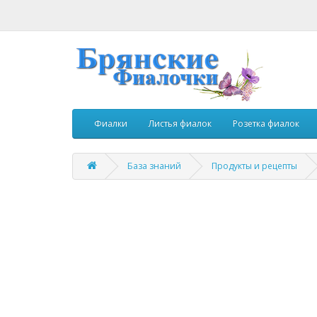
Фиалки
Листья фиалок
Розетка фиалок
База знаний
Продукты и рецепты