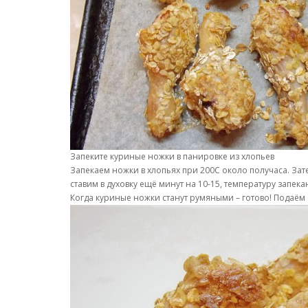
Запеките куриные ножки в панировке из хлопьев
Запекаем ножки в хлопьях при 200С около получаса. З
ставим в духовку ещё минут на 10-15, температуру запек
Когда куриные ножки станут румяными – готово! Подаём