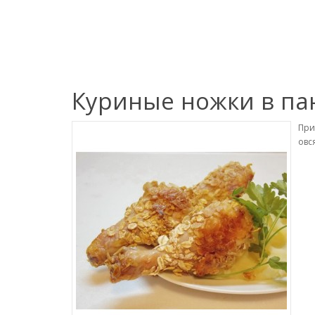
Куриные ножки в па
При
овс