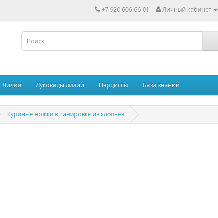
+7 920 606-66-01
Личный кабинет
Лилии
Луковицы лилий
Нарциссы
База знаний
Куриные ножки в панировке из хлопьев