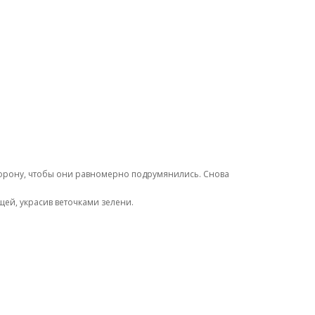
торону, чтобы они равномерно подрумянились. Снова
ей, украсив веточками зелени.