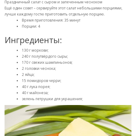
Праздничный салат с сыром и запеченным чесноком
Ещё один совет – сервируйте этот салат небольшими порциями,
лучше каждому гостю приготовить отдельную порцию.
Время приготовления: 35 минут
Порции: 4
Ингредиенты:
130 г моркови;
240 г полутвёрдого сыры;
170 г свежих шампиньонов;
2 головки чеснока;
2 яйца;
15 помидоров черри;
40 г лука порея;
40 г майонеза;
зелень петрушки для украшения;