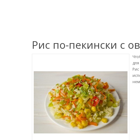
Рис по-пекински с 
Что
для
Рис
исп
нем