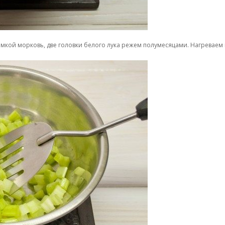
омкой морковь, две головки белого лука режем полумесяцами. Нагреваем