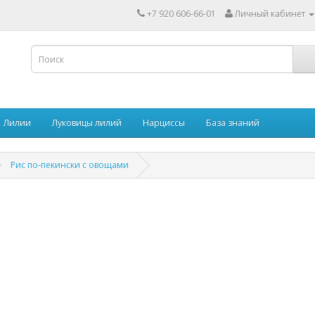
+7 920 606-66-01
Личный кабинет
Лилии
Луковицы лилий
Нарциссы
База знаний
Рис по-пекински с овощами