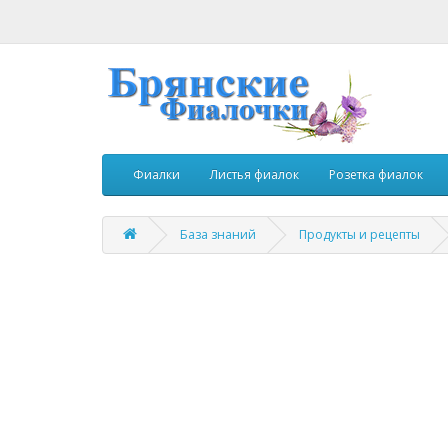
Фиалки
Листья фиалок
Розетка фиалок
База знаний
Продукты и рецепты