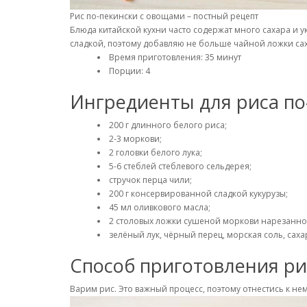
Рис по-пекински с овощами – постный рецепт
Блюда китайской кухни часто содержат много сахара и ук
сладкой, поэтому добавляю не больше чайной ложки сах
Время приготовления: 35 минут
Порции: 4
Ингредиенты для риса по
200 г длинного белого риса;
2-3 моркови;
2 головки белого лука;
5-6 стеблей стеблевого сельдерея;
стручок перца чили;
200 г консервированной сладкой кукурузы;
45 мл оливкового масла;
2 столовых ложки сушеной моркови нарезанно
зелёный лук, чёрный перец, морская соль, саха
Способ приготовления ри
Варим рис. Это важный процесс, поэтому отнестись к не