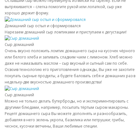
Остывший сыр можно перевернуть из миски на тарелку. Если не
вытряхивается – слегка помогите рукой или лопаткой, сыр уже
хорошо держит форму.
Домашний сыр остыл и сформировался
Нарезаем домашний сыр ломтиками и приступаем к дегустации!
Сыр домашний
Очень вкусно положить ломтик домашнего сыра на кусочек чёрного
или белого хлеба и запивать сладким чаем с лимоном. Хлеб можно
даже не намазывать маслом – сыр вкусный и сытный сам по себе.
Освоив технологию его приготовления однажды, Вы уже не захотите
покупать сырные продукты, а будете баловать себя и домашних раз в
недельку-две вкусностью домашнего производства!
Сыр домашний
Можно не только делать бутерброды, но и экспериментировать с
другими блюдами, например, посыпать тёртым сыром макароны.
Рецепт домашнего сыра Вы можете дополнять и разнообразить,
добавляя в него зелень укропа, базилика или петрушки; грибы,
чеснок, кусочки ветчины, Ваши любимые специи.