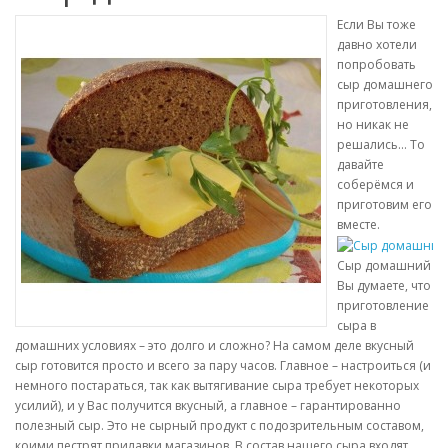
Если Вы тоже
давно хотели
попробовать
сыр домашнего
приготовления,
но никак не
решались… То
давайте
соберёмся и
приготовим его
вместе.
Сыр домашний
Вы думаете, что
приготовление
сыра в
домашних условиях – это долго и сложно? На самом деле вкусный
сыр готовится просто и всего за пару часов. Главное – настроиться (и
немного постараться, так как вытягивание сыра требует некоторых
усилий), и у Вас получится вкусный, а главное – гарантированно
полезный сыр. Это не сырный продукт с подозрительным составом,
коими пестрят прилавки магазинов. В состав нашего сыра входят