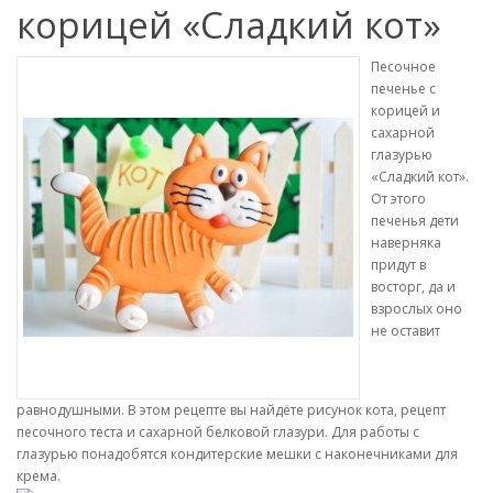
корицей «Сладкий кот»
Песочное
печенье с
корицей и
сахарной
глазурью
«Сладкий кот».
От этого
печенья дети
наверняка
придут в
восторг, да и
взрослых оно
не оставит
равнодушными. В этом рецепте вы найдёте рисунок кота, рецепт
песочного теста и сахарной белковой глазури. Для работы с
глазурью понадобятся кондитерские мешки с наконечниками для
крема.