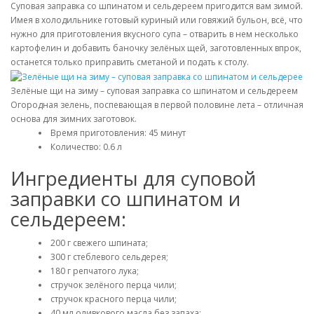
Суповая заправка со шпинатом и сельдереем пригодится вам зимой.
Имея в холодильнике готовый куриный или говяжий бульон, всё, что
нужно для приготовления вкусного супа – отварить в нем несколько
картофелин и добавить баночку зелёных щей, заготовленных впрок,
останется только приправить сметаной и подать к столу.
Зелёные щи на зиму – суповая заправка со шпинатом и сельдереем
Огородная зелень, поспевающая в первой половине лета – отличная
основа для зимних заготовок.
Время приготовления: 45 минут
Количество: 0.6 л
Ингредиенты для суповой
заправки со шпинатом и
сельдереем:
200 г свежего шпината;
300 г стеблевого сельдерея;
180 г репчатого лука;
стручок зелёного перца чили;
стручок красного перца чили;
40 мл оливкового масла без запаха;