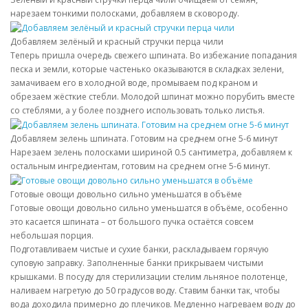
нарезаем тонкими полосками, добавляем в сковороду.
Добавляем зелёный и красный стручки перца чили
Теперь пришла очередь свежего шпината. Во избежание попадания
песка и земли, которые частенько оказываются в складках зелени,
замачиваем его в холодной воде, промываем под краном и
обрезаем жёсткие стебли. Молодой шпинат можно порубить вместе
со стеблями, а у более позднего использовать только листья.
Добавляем зелень шпината. Готовим на среднем огне 5-6 минут
Нарезаем зелень полосками шириной 0.5 сантиметра, добавляем к
остальным ингредиентам, готовим на среднем огне 5-6 минут.
Готовые овощи довольно сильно уменьшатся в объёме
Готовые овощи довольно сильно уменьшатся в объёме, особенно
это касается шпината – от большого пучка остаётся совсем
небольшая порция.
Подготавливаем чистые и сухие банки, раскладываем горячую
суповую заправку. Заполненные банки прикрываем чистыми
крышками. В посуду для стерилизации стелим льняное полотенце,
наливаем нагретую до 50 градусов воду. Ставим банки так, чтобы
вода доходила примерно до плечиков. Медленно нагреваем воду до