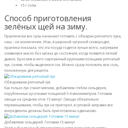
15 г соли.
Способ приготовления
зелёных щей на зиму.
Практически все супы начинают готовить с обжарки репчатого лука,
наш – не исключение. Итак, в широкой чугунной сковородке,
практика показала, что эта посуда годится лучше всего, нагреваем
оливковое масло без запаха до состояния, когда появится легкий
дымок. Бросаем в него нарезанный крупными кольцами репчатый
лук, солим, чтобы выделился сок. Можно сразу положить всю соль,
положенную для рецепта.
Обжариваем репчатый лук
Как только лук станет мягким, добавляем стебли сельдерея,
порубленные кусочками толщиной 5-6 миллиметров. Готовим
овощи на среднем огне 15 минут. Овощи обязательно
перемешиваем, чтобы лук не пригорел, в суповой заправке все
ингредиенты должны быть приготовлены одинаково.
Добавляем сельдерей. Готовим 15 минут
Зелёный и красный стручки перца чили очищаем от семян,