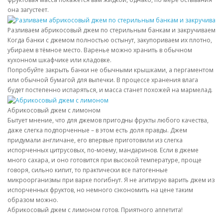
она загустеет.
Разливаем абрикосовый джем по стерильным банкам и закручиваем
Когда банки с джемом полностью остынут, закупориваем их плотно,
убираем в тёмное место. Варенье можно хранить в обычном
кухонном шкафчике или кладовке.
Попробуйте закрыть банки не обычными крышками, а пергаментом
или обычной бумагой для выпечки. В процессе хранения влага
будет постепенно испаряться, и масса станет похожей на мармелад.
Абрикосовый джем с лимоном
Бытует мнение, что для джемов пригодны фрукты любого качества,
даже слегка подпорченные – в этом есть доля правды. Джем
придумали англичане, его впервые приготовили из слегка
испорченных цитрусовых, по-моему, мандаринов. Если в джеме
много сахара, и оно готовится при высокой температуре, проще
говоря, сильно кипит, то практически все патогенные
микроорганизмы при варке погибнут. Я не агитирую варить джем из
испорченных фруктов, но немного сэкономить на цене таким
образом можно.
Абрикосовый джем с лимоном готов. Приятного аппетита!