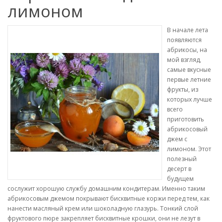
лимоном
В начале лета
появляются
абрикосы, на
мой взгляд,
самые вкусные
первые летние
фрукты, из
которых лучше
всего
приготовить
абрикосовый
джем с
лимоном. Этот
полезный
десерт в
будущем
сослужит хорошую службу домашним кондитерам. Именно таким
абрикосовым джемом покрывают бисквитные коржи перед тем, как
нанести масляный крем или шоколадную глазурь. Тонкий слой
фруктового пюре закрепляет бисквитные крошки, они не лезут в