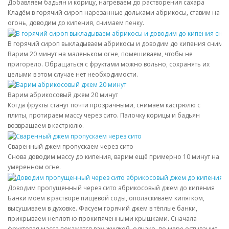
Добавляем бадьян и корицу, нагреваем до растворения сахара
Кладём в горячий сироп нарезанные дольками абрикосы, ставим на
огонь, доводим до кипения, снимаем пенку.
В горячий сироп выкладываем абрикосы и доводим до кипения снима
Варим 20 минут на маленьком огне, помешиваем, чтобы не
пригорело. Обращаться с фруктами можно вольно, сохранять их
целыми в этом случае нет необходимости.
Варим абрикосовый джем 20 минут
Когда фрукты станут почти прозрачными, снимаем кастрюлю с
плиты, протираем массу через сито. Палочку корицы и бадьян
возвращаем в кастрюлю.
Сваренный джем пропускаем через сито
Снова доводим массу до кипения, варим ещё примерно 10 минут на
умеренном огне.
Доводим пропущенный через сито абрикосовый джем до кипения
Банки моем в растворе пищевой соды, ополаскиваем кипятком,
высушиваем в духовке. Фасуем горячий джем в тёплые банки,
прикрываем неплотно прокипяченными крышками. Сначала
фруктовая масса покажется вам жидкой, однако, по мере остывания