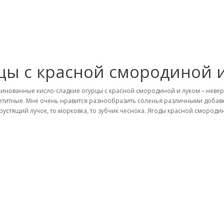
ы с красной смородиной 
инованные кисло-сладкие огурцы с красной смородиной и луком – невер
етитные. Мне очень нравится разнообразить соленья различными добавк
хрустящий лучок, то морковка, то зубчик чеснока. Ягоды красной смородин