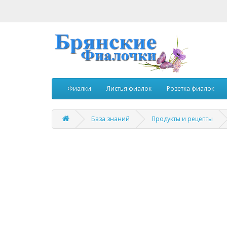
Фиалки
Листья фиалок
Розетка фиалок
База знаний
Продукты и рецепты