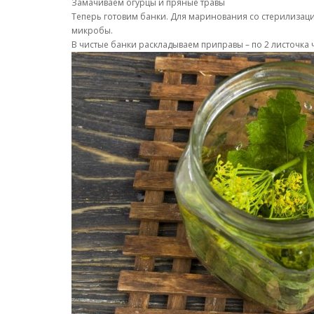
Замачиваем огурцы и пряные травы
Теперь готовим банки. Для маринования со стерилизацие
микробы.
В чистые банки раскладываем приправы – по 2 листочка 