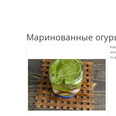
Маринованные огурц
Мар
апп
то 