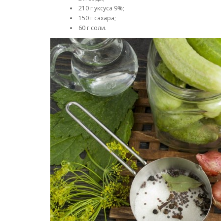
210 г уксуса 9%;
150 г сахара;
60 г соли.