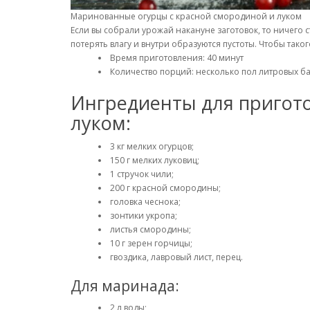
Маринованные огурцы с красной смородиной и луком
Если вы собрали урожай накануне заготовок, то ничего с
потерять влагу и внутри образуются пустоты. Чтобы так
Время приготовления: 40 минут
Количество порций: несколько пол литровых б
Ингредиенты для пригот
луком:
3 кг мелких огурцов;
150 г мелких луковиц;
1 стручок чили;
200 г красной смородины;
головка чеснока;
зонтики укропа;
листья смородины;
10 г зерен горчицы;
гвоздика, лавровый лист, перец.
Для маринада:
2 л воды;