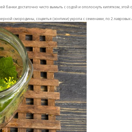
й банки достаточно чисто вымыть с содой и ополоснуть кипятком, этой о
черной смородины, соцветья (зонтики) укропа с семенами, по 2 лавровых 