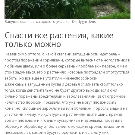
Запущенная часть садового участка. © tidygardens
Спасти все растения, какие
только можно
Независимо от того, о какой степени запущенности идет речь –
простом поражении сорняками, которые вытесняют многолетники и
любимые цветы, или о более серьезных проблемах – первое, о чем
стоит задуматься, это о растениях, которые пострадали от отсутствия
заботы, но все еще не утратили жизнеспособности.
Даже самые запущенные кусты и деревья спиливать стоит только
тогда, когда действительно не будет другого выхода: если они
сильно поражены вредителями и заболеваниями, дают огромное
количество поросли, показали, что уже не могут плодоносить.
Конечно, сплошные заросли ивы или облепихи, поросль вишни на
участке ни к чему. Но культурным растениям дайте шанс, прежде
всего – плодовым и ягодным кустарникам и деревьям: проведите
обрезку и обработку от болезней, омолодите кроны, посмотрите
несколько лет, как они будут плодоносить и есть ли у них