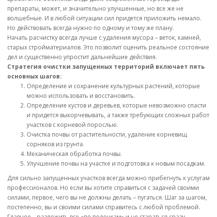
препараты, может, и значительно улучшенные, но все же не
волшебные. И в любой ситуации сил придется приложить немало.
Но действовать всегда нужно по одному и тому же плану.
Начать расчистку всегда лучше с удаления мусора – веток, камней,
старых стройматериалов. Это позволит оценить реальное состояние
дел и существенно упростит дальнейшие действия.
Стратегия очистки запущенных территорий включает пять
основных шагов:
Определение и сохранение культурных растений, которые
можно использовать и восстановить.
Определение кустов и деревьев, которые невозможно спасти
и придется выкорчевывать, а также требующих сложных работ
участков с корневой порослью.
Очистка почвы от растительности, удаление корневищ
сорняков из грунта.
Механическая обработка почвы.
Улучшение почвы на участке и подготовка к новым посадкам.
Для сильно запущенных участков всегда можно прибегнуть к услугам
профессионалов. Но если вы хотите справиться с задачей своими
силами, первое, чего вы не должны делать – пугаться. Шаг за шагом,
постепенно, вы и своими силами справитесь с любой проблемой.
Главное – разложить все «по полочкам» и не стараться сразу