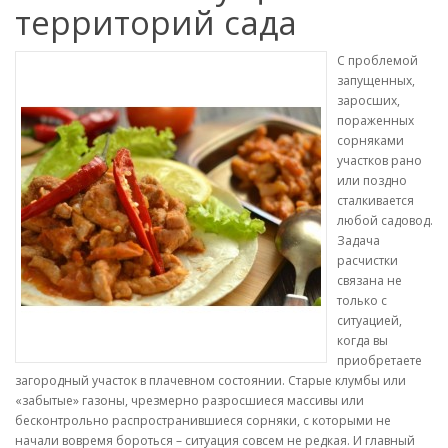
территорий сада
С проблемой
запущенных,
заросших,
пораженных
сорняками
участков рано
или поздно
сталкивается
любой садовод.
Задача
расчистки
связана не
только с
ситуацией,
когда вы
приобретаете
загородный участок в плачевном состоянии. Старые клумбы или
«забытые» газоны, чрезмерно разросшиеся массивы или
бесконтрольно распространившиеся сорняки, с которыми не
начали вовремя бороться – ситуация совсем не редкая. И главный