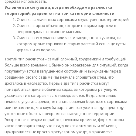
средства использовать.
Условно все ситуации, когда необходима расчистка
территорий, разделяют на три категории сложности:
Очистка захваченных сорняками окультуренных территорий.
Очистка старых объектов, которые с годами заросли в
непроходимые хаотичные массивы.
Очистка всего участка или части запущенного участка, на
котором кроме сорняков и старых растений есть еще кусты,
деревья и их поросль.
Третий тип расчистки – самый сложный, трудоемкий и требующий
больше всего времени. Обычно он характерен для ситуаций, когда
покупают участки в запущенном состоянии и вынуждены перед
созданием своего сада мечты вначале справиться с тем, что
досталось в наследство. Первые два типа расчистки могут
понадобиться даже в обычных садах, за которыми регулярно
ухаживают и в которые часто наведываются. Ведь стоит лишь
немного упустить время, не начать вовремя бороться с сорняками
или не заметить, что клумба зарастает, как уже в следующем году
ухоженные объекты превратятся в запущенные территории.
Экстренные поездки по работе, нехватка времени, форс-мажоры
часто приводят к тому, что в саду появляются зоны и объекты,
нуждающиеся не просто в регулярном уходе, а в расчистке.