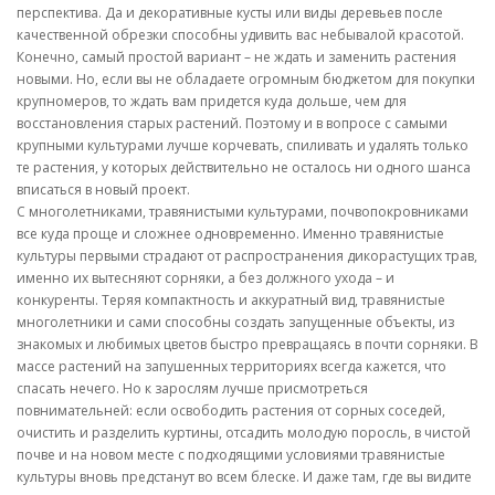
перспектива. Да и декоративные кусты или виды деревьев после
качественной обрезки способны удивить вас небывалой красотой.
Конечно, самый простой вариант – не ждать и заменить растения
новыми. Но, если вы не обладаете огромным бюджетом для покупки
крупномеров, то ждать вам придется куда дольше, чем для
восстановления старых растений. Поэтому и в вопросе с самыми
крупными культурами лучше корчевать, спиливать и удалять только
те растения, у которых действительно не осталось ни одного шанса
вписаться в новый проект.
С многолетниками, травянистыми культурами, почвопокровниками
все куда проще и сложнее одновременно. Именно травянистые
культуры первыми страдают от распространения дикорастущих трав,
именно их вытесняют сорняки, а без должного ухода – и
конкуренты. Теряя компактность и аккуратный вид, травянистые
многолетники и сами способны создать запущенные объекты, из
знакомых и любимых цветов быстро превращаясь в почти сорняки. В
массе растений на запушенных территориях всегда кажется, что
спасать нечего. Но к зарослям лучше присмотреться
повнимательней: если освободить растения от сорных соседей,
очистить и разделить куртины, отсадить молодую поросль, в чистой
почве и на новом месте с подходящими условиями травянистые
культуры вновь предстанут во всем блеске. И даже там, где вы видите