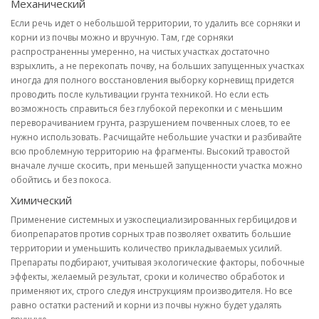
Механический
Если речь идет о небольшой территории, то удалить все сорняки и
корни из почвы можно и вручную. Там, где сорняки
распространенны умеренно, на чистых участках достаточно
взрыхлить, а не перекопать почву, на больших запущенных участках
иногда для полного восстановления выборку корневищ придется
проводить после культивации грунта техникой. Но если есть
возможность справиться без глубокой перекопки и с меньшим
переворачиванием грунта, разрушением почвенных слоев, то ее
нужно использовать. Расчищайте небольшие участки и разбивайте
всю проблемную территорию на фрагменты. Высокий травостой
вначале лучше скосить, при меньшей запущенности участка можно
обойтись и без покоса.
Химический
Применение системных и узкоспециализированных гербицидов и
биопрепаратов против сорных трав позволяет охватить большие
территории и уменьшить количество прикладываемых усилий.
Препараты подбирают, учитывая экологические факторы, побочные
эффекты, желаемый результат, сроки и количество обработок и
применяют их, строго следуя инструкциям производителя. Но все
равно остатки растений и корни из почвы нужно будет удалять