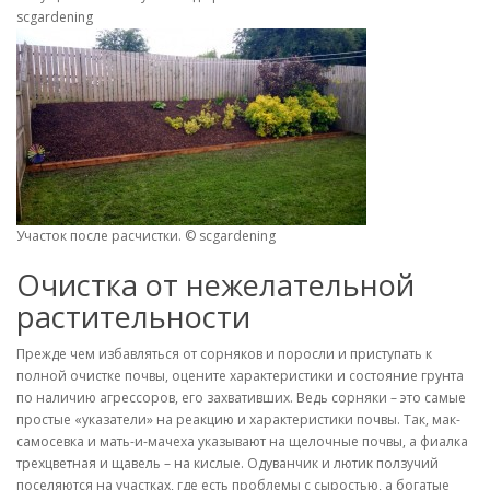
scgardening
Участок после расчистки. © scgardening
Очистка от нежелательной
растительности
Прежде чем избавляться от сорняков и поросли и приступать к
полной очистке почвы, оцените характеристики и состояние грунта
по наличию агрессоров, его захвативших. Ведь сорняки – это самые
простые «указатели» на реакцию и характеристики почвы. Так, мак-
самосевка и мать-и-мачеха указывают на щелочные почвы, а фиалка
трехцветная и щавель – на кислые. Одуванчик и лютик ползучий
поселяются на участках, где есть проблемы с сыростью, а богатые