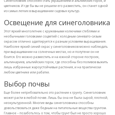
Синеголовник способен стать украшением и альпийских горок, и
цветников. И где бы вы не решили его разместить, он станет одной
из самых легких в выращивании садовых культур.
Освещение для синеголовника
Этот яркий многолетник с кружевными колючими стеблями и
необычными головками соцветий с холодным синевато-сизым
окрасом отлично адаптируется к разным условиям выращивания.
Наиболее яркий синий окрас у синеголовников можно наблюдать
при выращивании на солнечных местах, но и полутени он не
боится. Его можно разместить и на южной стороне построек,
альпинариев, альпийских горок, где способны без поливов выжить
лишь избранные жароустойчивые растения, и на практически
любом цветнике или рабатке.
Выбор почвы
Еще более нетребовательно это растение к грунту. Синеголовник
может расти в любой почве. Лишь бы она не была сырой, плотной,
неокультуренной. Многие виды синеголовника способны
довольствоваться даже бедным на питательные вещества грунтом.
Главное – позаботьтесь о том, чтобы грунт был не просто хорошо