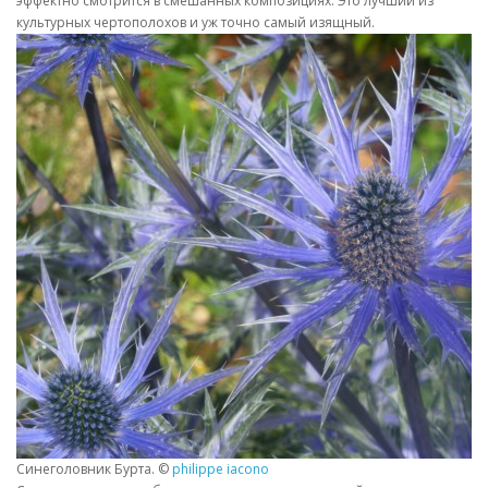
эффектно смотрится в смешанных композициях. Это лучший из
культурных чертополохов и уж точно самый изящный.
Синеголовник Бурта. ©
philippe iacono