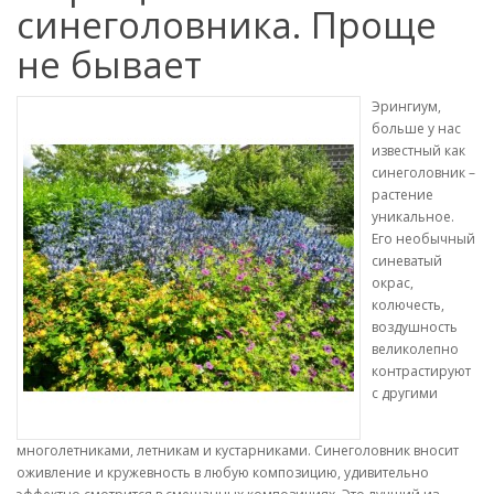
синеголовника. Проще
не бывает
Эрингиум,
больше у нас
известный как
синеголовник –
растение
уникальное.
Его необычный
синеватый
окрас,
колючесть,
воздушность
великолепно
контрастируют
с другими
многолетниками, летникам и кустарниками. Синеголовник вносит
оживление и кружевность в любую композицию, удивительно