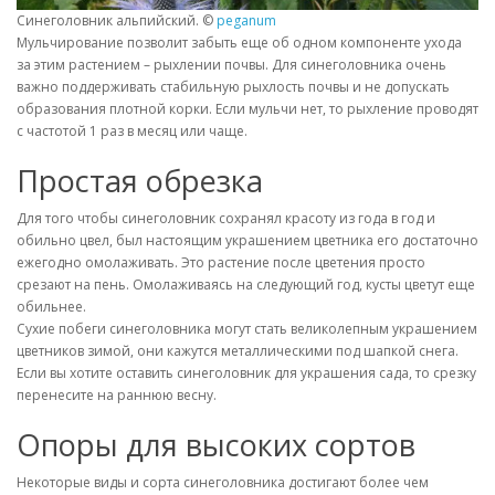
Синеголовник альпийский. ©
peganum
Мульчирование позволит забыть еще об одном компоненте ухода
за этим растением – рыхлении почвы. Для синеголовника очень
важно поддерживать стабильную рыхлость почвы и не допускать
образования плотной корки. Если мульчи нет, то рыхление проводят
с частотой 1 раз в месяц или чаще.
Простая обрезка
Для того чтобы синеголовник сохранял красоту из года в год и
обильно цвел, был настоящим украшением цветника его достаточно
ежегодно омолаживать. Это растение после цветения просто
срезают на пень. Омолаживаясь на следующий год, кусты цветут еще
обильнее.
Сухие побеги синеголовника могут стать великолепным украшением
цветников зимой, они кажутся металлическими под шапкой снега.
Если вы хотите оставить синеголовник для украшения сада, то срезку
перенесите на раннюю весну.
Опоры для высоких сортов
Некоторые виды и сорта синеголовника достигают более чем