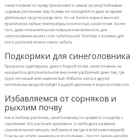
Синеголовник по праву причисляют к самым засухоустойчивым
садовым растениям. Ему поливы не понадобятся даже во время
длительных засух посреди лета. Он не боится жары и выносит
практически любые температуры в полностью сухой почве. Более
того, даже незначительная повышенная влажность для
синеголовника может стать губительной. Поэтому о поливах для
этого растения можно смело забыть.
Подкормки для синеголовника
Прекрасно адаптируясь даже к бедной почве, синеголовник не
нуждается в дополнительном внесении удобрений даже там, где
грунт песчаный или каменистый. Избыток азота и других
питательных веществ пойдет в ущерб цветению и морозостойкости.
Избавляемся от сорняков и
рыхлим почву
Как и любому растению, синеголовнику не нравится соседство с
сорняками. Это растение кружевное, и свободное развитие
сорняков может мешать любоваться им (да и всей композицией).
Если вы не хотите заниматься прополками – просто замульчируйте