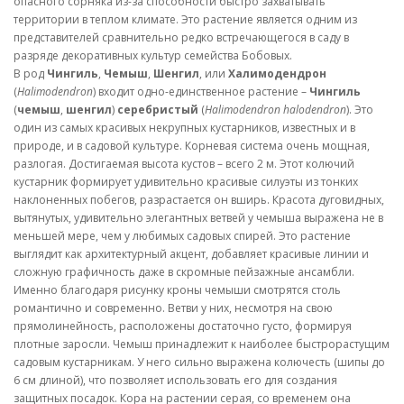
опасного сорняка из-за способности быстро захватывать
территории в теплом климате. Это растение является одним из
представителей сравнительно редко встречающегося в саду в
разряде декоративных культур семейства Бобовых.
В род
Чингиль
,
Чемыш
,
Шенгил
, или
Халимодендрон
(
Halimodendron
) входит одно-единственное растение –
Чингиль
(
чемыш
,
шенгил
)
серебристый
(
Halimodendron halodendron
). Это
один из самых красивых некрупных кустарников, известных и в
природе, и в садовой культуре. Корневая система очень мощная,
разлогая. Достигаемая высота кустов – всего 2 м. Этот колючий
кустарник формирует удивительно красивые силуэты из тонких
наклоненных побегов, разрастается он вширь. Красота дуговидных,
вытянутых, удивительно элегантных ветвей у чемыша выражена не в
меньшей мере, чем у любимых садовых спирей. Это растение
выглядит как архитектурный акцент, добавляет красивые линии и
сложную графичность даже в скромные пейзажные ансамбли.
Именно благодаря рисунку кроны чемыши смотрятся столь
романтично и современно. Ветви у них, несмотря на свою
прямолинейность, расположены достаточно густо, формируя
плотные заросли. Чемыш принадлежит к наиболее быстрорастущим
садовым кустарникам. У него сильно выражена колючесть (шипы до
6 см длиной), что позволяет использовать его для создания
защитных посадок. Кора на растении серая, со временем она