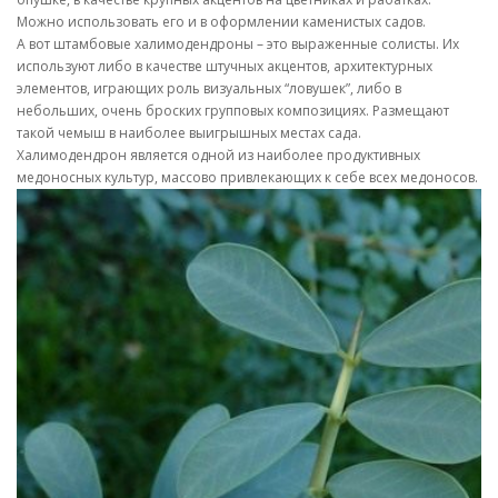
Можно использовать его и в оформлении каменистых садов.
А вот штамбовые халимодендроны – это выраженные солисты. Их
используют либо в качестве штучных акцентов, архитектурных
элементов, играющих роль визуальных “ловушек”, либо в
небольших, очень броских групповых композициях. Размещают
такой чемыш в наиболее выигрышных местах сада.
Халимодендрон является одной из наиболее продуктивных
медоносных культур, массово привлекающих к себе всех медоносов.