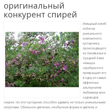
оригинальный
конкурент спирей
Изящный изгиб
побегов
уникального
компактного
кустарника,
происходящего
из Закавказья и
Средней Азии
чемыша
серебристого
превращает его
в одну из самых
эффектных
альтернатив
любимице всех
садоводов
спирее. Но этот кустарник способен удивить не только уникальными
силуэтами. Обильное цветение, необычная форма и цветков, и