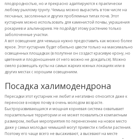
плодородностью, но и прекрасно адаптируются к практически
любому рыхлому грунту. Чемыш можно вырастить в том числе на
песчаных, засоленных и других проблемных типах почв. Этот
кустарник можно использовать для каменистой почвы, украшения
рокариев и альпинариев. Не подойдут этому растению только
заболоченные участки.
А вот освещение для чемыша нужно предоставить как можно более
яркое. Этот кустарник будет обильно цвести только на максимально
освещенных площадках (в полутени он создаст красивую крону, но
цветения и плодоношения от него можно не дождаться). Можно
смело размещать кусты на самых жарких южных локациях или в
других местах с хорошим освещением.
Посадка халимодендрона
Пересадки этот кустарник не любит и негативно относится даже к
переноске в новую почву в очень молодом возрасте.
Быстроразвивающаяся и мощная корневая система охватывает
поразительные территории и не может похвалиться компактным
размером, любые мероприятия по перенесению на новое место
даже у самых молодых чемышей могут привести к гибели растения.
Поэтому его чаще всего не высаживают, а высевают на месте