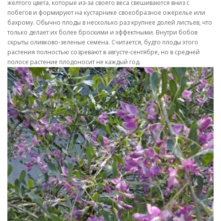
желтого цвета, которые из-за своего веса свешиваются вниз с
побегов и формируют на кустарнике своеобразное ожерелье или
бахрому. Обычно плоды в несколько раз крупнее долей листьев, что
только делает их более броскими и эффектными. Внутри бобов
скрыты оливково-зеленые семена. Считается, будто плоды этого
растения полностью созревают в августе-сентябре, но в средней
полосе растение плодоносит не каждый год.