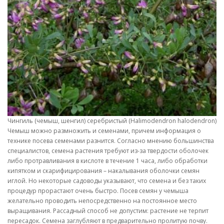
Чингиль (чемыш, шенгил) серебристый (Halimodendron halodendron)
Чемыш можно размножить и семенами, причем информация о
технике посева семенами разнится. Согласно мнению большинства
специалистов, семена растения требуют из-за твердости оболочек
либо протравливания в кислоте в течение 1 часа, либо обработки
кипятком и скарифицирования – накалывания оболочки семян
иглой. Но некоторые садоводы указывают, что семена и без таких
процедур прорастают очень быстро. Посев семян у чемыша
желательно проводить непосредственно на постоянное место
выращивания. Рассадный способ не допустим: растение не терпит
пересадок. Семена заглубляют в предварительно пролитую почву.