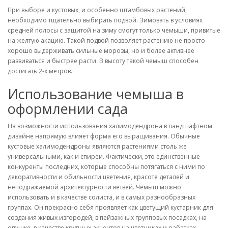
При выборе и кустовых, и особенно штамбовых растений,
необходимо тщательно выбирать подвой. Зимовать в условиях
средней полосы с защитой на зиму смогут только чемыши, привитые
на желтую акацию. Такой подвой позволяет растению не просто
хорошо выдерживать сильные морозы, но и более активнее
развиваться и быстрее расти. В высоту такой чемыш способен
достигать 2-х метров.
Использование чемыша в
оформлении сада
На возможности использования халимодендрона в ландшафтном
дизайне напрямую влияет форма его выращивания. Обычные
кустовые халимодендроны являются растениями столь же
универсальными, как и спиреи. Фактически, это единственные
конкуренты последних, которые способны потягаться с ними по
декоративности и обильности цветения, красоте деталей и
неподражаемой архитектурности ветвей. Чемыш можно
использовать и в качестве солиста, и в самых разнообразных
группах. Он прекрасно себя проявляет как цветущий кустарник для
создания живых изгородей, в пейзажных групповых посадках, на
опушке, в качестве крупных акцентов на цветниках и рабатках.