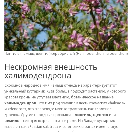
Чингиль (чемыш, шенгил) серебристый (Halimodendron halodendron). 
Нескромная внешность
халимодендрона
Скромное народное имя чемыш отнюдь не характеризует этот
уникальный кустарник. Куда больше подходит растению, у которого
красота кроны не уступает цветению, ботаническое название
халимодендрон
. Это имя род получил в честь греческих «halimos»
и «dendron», что в переводе можно трактовать как «соленое
дерево». Другие народные прозвища –
чингиль
,
щенгил
или
чемиль
– сегодня встречаются все реже. На Западе кустарник
известен как «Russian salt tree» и во многих странах имеет статус