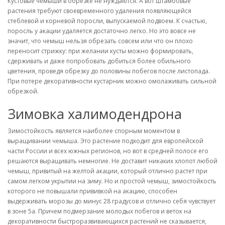
Кустовые чемыши в обрезке не нуждаются. А вот штамбовые
растения требуют своевременного удаления появляющейся
стеблевой и корневой поросли, выпускаемой подвоем. К счастью,
поросль у акации удаляется достаточно легко. Но это вовсе не
значит, что чемыш нельзя обрезать совсем или что он плохо
переносит стрижку: при желании кусты можно формировать,
сдерживать и даже попробовать добиться более обильного
цветения, проведя обрезку до половины побегов после листопада.
При потере декоративности кустарник можно омолаживать сильной
обрезкой.
Зимовка халимодендрона
Зимостойкость является наиболее спорным моментом в
выращивании чемыша. Это растение подходит для европейской
части России и всех южных регионов, но вот в средней полосе его
решаются выращивать немногие. Не доставит никаких хлопот любой
чемыш, привитый на желтой акации, который отлично растет при
самом легком укрытии на зиму. Но и простой чемыш, зимостойкость
которого не повышали прививкой на акацию, способен
выдерживать морозы до минус 28 градусов и отлично себя чувствует
в зоне 5а. Причем подмерзание молодых побегов и веток на
декоративности быстроразвивающихся растений не сказывается,