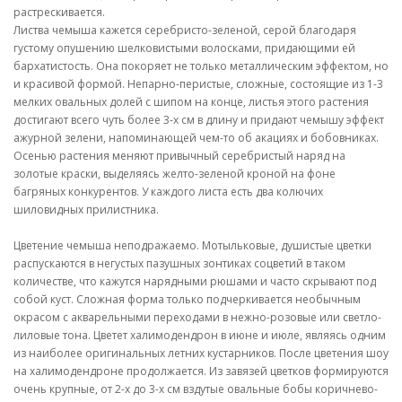
растрескивается.
Листва чемыша кажется серебристо-зеленой, серой благодаря
густому опушению шелковистыми волосками, придающими ей
бархатистость. Она покоряет не только металлическим эффектом, но
и красивой формой. Непарно-перистые, сложные, состоящие из 1-3
мелких овальных долей с шипом на конце, листья этого растения
достигают всего чуть более 3-х см в длину и придают чемышу эффект
ажурной зелени, напоминающей чем-то об акациях и бобовниках.
Осенью растения меняют привычный серебристый наряд на
золотые краски, выделяясь желто-зеленой кроной на фоне
багряных конкурентов. У каждого листа есть два колючих
шиловидных прилистника.
Цветение чемыша неподражаемо. Мотыльковые, душистые цветки
распускаются в негустых пазушных зонтиках соцветий в таком
количестве, что кажутся нарядными рюшами и часто скрывают под
собой куст. Сложная форма только подчеркивается необычным
окрасом с акварельными переходами в нежно-розовые или светло-
лиловые тона. Цветет халимодендрон в июне и июле, являясь одним
из наиболее оригинальных летних кустарников. После цветения шоу
на халимодендроне продолжается. Из завязей цветков формируются
очень крупные, от 2-х до 3-х см вздутые овальные бобы коричнево-