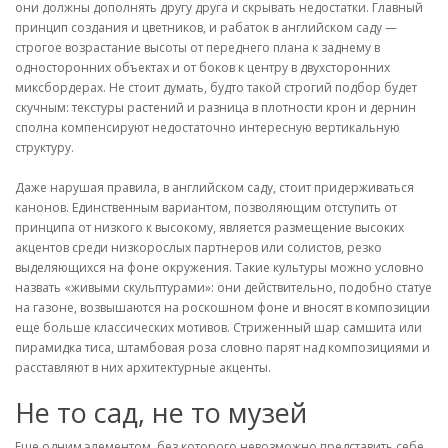
они должны дополнять другу друга и скрывать недостатки. Главный
принцип создания и цветников, и рабаток в английском саду —
строгое возрастание высоты от переднего плана к заднему в
односторонних объектах и от боков к центру в двухсторонних
миксбордерах. Не стоит думать, будто такой строгий подбор будет
скучным: текстуры растений и разница в плотности крон и дернин
сполна компенсируют недостаточно интересную вертикальную
структуру.
Даже нарушая правила, в английском саду, стоит придерживаться
канонов. Единственным вариантом, позволяющим отступить от
принципа от низкого к высокому, является размещение высоких
акцентов среди низкорослых партнеров или солистов, резко
выделяющихся на фоне окружения. Такие культуры можно условно
назвать «живыми скульптурами»: они действительно, подобно статуе
на газоне, возвышаются на роскошном фоне и вносят в композиции
еще больше классических мотивов. Стриженный шар самшита или
пирамидка тиса, штамбовая роза словно парят над композициями и
расставляют в них архитектурные акценты.
Не то сад, не то музей
Еще одним элементом, без которого невозможно представить себе