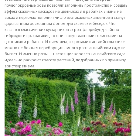
почвопокровные розы позволят заполнить пространство и создать
эффект сказочных каскадов на цветниках и в рабатках. Лианы на
арках и перголах пополнят число вертикальных акцентов и станут
царственным роскошным фоном для скамеек и беседок. Что
касается классических кустарниковых роз, флорибунд, чайных
гибридов и пр. красавиц, то они станут главными солистками на
цветниках и рабатках. И с чем-чем, а с розами в английском стиле
можно не бояться переборщить: много роз в английском саду не
бывает. И именно розы — настоящие королевы английского сада —
идеально раскроют красоту растений, подобранных по принципу
аристократизма.