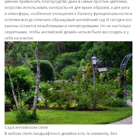
умение привносить благородство даже в самые простые цветники,
искусство использовать контрасты не для ярких образов, а для уюта
и атмосферы, особенное отношение к балансу функциональности и
эстетики всегда отличало образцовый английский сад. И сегодня его
каноны остаются незыблемыми и неповторимыми. Но не настолько
секретными, чтобы английский дизайн нельзя было воссоздать и у
себя на участке.
Сад в английском стиле
В любом стиле ландшафтного дизайна есть те элементы, без