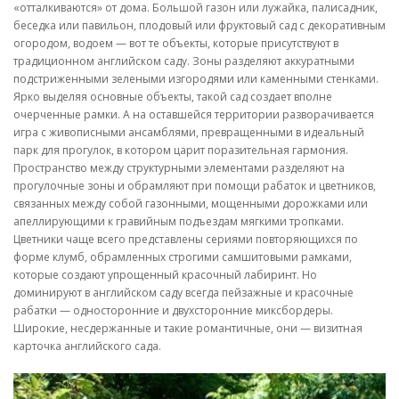
«отталкиваются» от дома. Большой газон или лужайка, палисадник,
беседка или павильон, плодовый или фруктовый сад с декоративным
огородом, водоем — вот те объекты, которые присутствуют в
традиционном английском саду. Зоны разделяют аккуратными
подстриженными зелеными изгородями или каменными стенками.
Ярко выделяя основные объекты, такой сад создает вполне
очерченные рамки. А на оставшейся территории разворачивается
игра с живописными ансамблями, превращенными в идеальный
парк для прогулок, в котором царит поразительная гармония.
Пространство между структурными элементами разделяют на
прогулочные зоны и обрамляют при помощи рабаток и цветников,
связанных между собой газонными, мощенными дорожками или
апеллирующими к гравийным подъездам мягкими тропками.
Цветники чаще всего представлены сериями повторяющихся по
форме клумб, обрамленных строгими самшитовыми рамками,
которые создают упрощенный красочный лабиринт. Но
доминируют в английском саду всегда пейзажные и красочные
рабатки — односторонние и двухсторонние миксбордеры.
Широкие, несдержанные и такие романтичные, они — визитная
карточка английского сада.