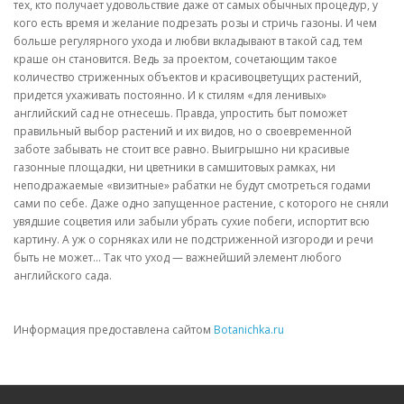
тех, кто получает удовольствие даже от самых обычных процедур, у
кого есть время и желание подрезать розы и стричь газоны. И чем
больше регулярного ухода и любви вкладывают в такой сад, тем
краше он становится. Ведь за проектом, сочетающим такое
количество стриженных объектов и красивоцветущих растений,
придется ухаживать постоянно. И к стилям «для ленивых»
английский сад не отнесешь. Правда, упростить быт поможет
правильный выбор растений и их видов, но о своевременной
заботе забывать не стоит все равно. Выигрышно ни красивые
газонные площадки, ни цветники в самшитовых рамках, ни
неподражаемые «визитные» рабатки не будут смотреться годами
сами по себе. Даже одно запущенное растение, с которого не сняли
увядшие соцветия или забыли убрать сухие побеги, испортит всю
картину. А уж о сорняках или не подстриженной изгороди и речи
быть не может… Так что уход — важнейший элемент любого
английского сада.
Информация предоставлена сайтом
Botanichka.ru