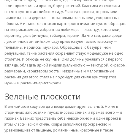
стоит применить и при подборе растений. Классика из классики —
вот что нужно в английском саду. Если кустарники, то розы или
самшиты, если деревья — то катальпы, клены или декоративные
яблони. А из многолетников-партнеров внимание нужно обращать
на неприкасаемых, избранных любимцев — лаванду, котовники,
веронику, дельфиниумы, гейхеры, герани. Да что там, даже среди
луковичных в английском саду приветствуют только классику —
тюльпаны, нарциссы, мускари. Образцовые, с безупречной
репутацией, такие растения сохраняют статус модных уже не одно
столетие. И отнюдь не скучные. Они должны узнаваться с первого
взгляда, обладать яркой индивидуальностью — текстурой, окрасом,
размерами, характером роста. Невзрачные и малоизвестные
растения для этого стиля не подойдут: для стиля аристократов
нужны и растения-аристократы.
Зеленые плоскости
В английском саду всегда и везде доминирует зеленый. Но не в
старинных изгородях и глухих тисовых стенах, а прежде всего — в
газонах. Без них представить себе невозможно ни один проект в
этом классическом стиле. Ковры заполняют пространство и
уравновешивают пышные, романтичные, красочные и такие