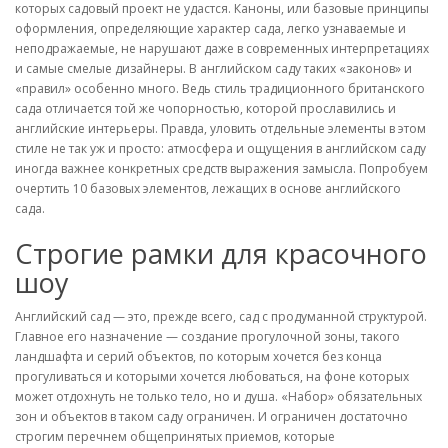
которых садовый проект не удастся. Каноны, или базовые принципы
оформления, определяющие характер сада, легко узнаваемые и
неподражаемые, не нарушают даже в современных интерпретациях
и самые смелые дизайнеры. В английском саду таких «законов» и
«правил» особенно много. Ведь стиль традиционного британского
сада отличается той же чопорностью, которой прославились и
английские интерьеры. Правда, уловить отдельные элементы в этом
стиле не так уж и просто: атмосфера и ощущения в английском саду
иногда важнее конкретных средств выражения замысла. Попробуем
очертить 10 базовых элементов, лежащих в основе английского
сада.
Строгие рамки для красочного
шоу
Английский сад — это, прежде всего, сад с продуманной структурой.
Главное его назначение — создание прогулочной зоны, такого
ландшафта и серий объектов, по которым хочется без конца
прогуливаться и которыми хочется любоваться, на фоне которых
может отдохнуть не только тело, но и душа. «Набор» обязательных
зон и объектов в таком саду ограничен. И ограничен достаточно
строгим перечнем общепринятых приемов, которые