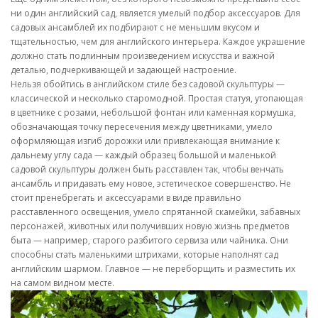
ни один английский сад, является умелый подбор аксессуаров. Для
садовых ансамблей их подбирают с не меньшим вкусом и
тщательностью, чем для английского интерьера. Каждое украшение
должно стать подлинным произведением искусства и важной
деталью, подчеркивающей и задающей настроение.
Нельзя обойтись в английском стиле без садовой скульптуры —
классической и несколько старомодной. Простая статуя, утопающая
в цветнике с розами, небольшой фонтан или каменная кормушка,
обозначающая точку пересечения между цветниками, умело
оформляющая изгиб дорожки или привлекающая внимание к
дальнему углу сада — каждый образец большой и маленькой
садовой скульптуры должен быть расставлен так, чтобы венчать
ансамбль и придавать ему новое, эстетическое совершенство. Не
стоит пренебрегать и аксессуарами в виде правильно
расставленного освещения, умело спрятанной скамейки, забавных
персонажей, животных или получивших новую жизнь предметов
быта — например, старого разбитого сервиза или чайника. Они
способны стать маленькими штрихами, которые наполнят сад
английским шармом. Главное — не переборщить и разместить их
на самом видном месте.