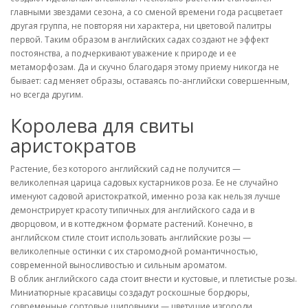
главными звездами сезона, а со сменой времени года расцветает
другая группа, не повторяя ни характера, ни цветовой палитры
первой. Таким образом в английских садах создают не эффект
постоянства, а подчеркивают уважение к природе и ее
метаморфозам. Да и скучно благодаря этому приему никогда не
бывает: сад меняет образы, оставаясь по-английски совершенным,
но всегда другим.
Королева для свиты
аристократов
Растение, без которого английский сад не получится —
великолепная царица садовых кустарников роза. Ее не случайно
именуют садовой аристократкой, именно роза как нельзя лучше
демонстрирует красоту типичных для английского сада и в
дворцовом, и в коттеджном формате растений. Конечно, в
английском стиле стоит использовать английские розы —
великолепные остинки с их старомодной романтичностью,
современной выносливостью и сильным ароматом.
В облик английского сада стоит внести и кустовые, и плетистые розы.
Миниатюрные красавицы создадут роскошные бордюры,
современные сортовые шиповники — цветущие изгороди,