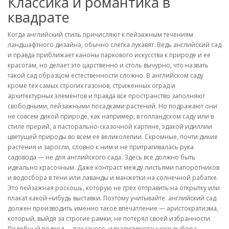
Классика и романтика в
квадрате
Когда английский стиль причисляют к пейзажным течениям
ландшафтного дизайна, обычно слегка лукавят. Ведь английский сад
и правда приближает каноны паркового искусства к природе и ее
красотам, но делает это царственно и столь вычурно, что назвать
такой сад образцом естественности сложно. В английском саду
кроме тех самых строгих газонов, стриженных оград и
архитектурных элементов и правда все пространство заполняют
свободными, пейзажными посадками растений. Но подражают они
не совсем дикой природе, как например, в голландском саду или в
стиле прерий, а пасторально-сказочной картине, эдакой идиллии
цветущей природы во всем ее великолепии. Скромные, почти дикие
растения и заросли, словно к ним и не притрагивалась рука
садовода — не для английского сада. Здесь все должно быть
идеально красочным. Даже контраст между листьями папоротников
и водосбора в тени или лаванды и манжетки на солнечной рабатке.
Это пейзажная роскошь, которую не грех отправить на открытку или
плакат какой-нибудь выставки. Поэтому учитывайте: английский сад
должен производить именно такое впечатление — аристократизма,
который, выйдя за строгие рамки, не потерял своей избранности.
Подобный подход — показного, идеализированного выбора —