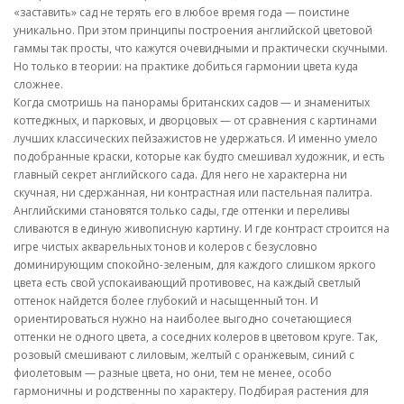
«заставить» сад не терять его в любое время года — поистине
уникально. При этом принципы построения английской цветовой
гаммы так просты, что кажутся очевидными и практически скучными.
Но только в теории: на практике добиться гармонии цвета куда
сложнее.
Когда смотришь на панорамы британских садов — и знаменитых
коттеджных, и парковых, и дворцовых — от сравнения с картинами
лучших классических пейзажистов не удержаться. И именно умело
подобранные краски, которые как будто смешивал художник, и есть
главный секрет английского сада. Для него не характерна ни
скучная, ни сдержанная, ни контрастная или пастельная палитра.
Английскими становятся только сады, где оттенки и переливы
сливаются в единую живописную картину. И где контраст строится на
игре чистых акварельных тонов и колеров с безусловно
доминирующим спокойно-зеленым, для каждого слишком яркого
цвета есть свой успокаивающий противовес, на каждый светлый
оттенок найдется более глубокий и насыщенный тон. И
ориентироваться нужно на наиболее выгодно сочетающиеся
оттенки не одного цвета, а соседних колеров в цветовом круге. Так,
розовый смешивают с лиловым, желтый с оранжевым, синий с
фиолетовым — разные цвета, но они, тем не менее, особо
гармоничны и родственны по характеру. Подбирая растения для