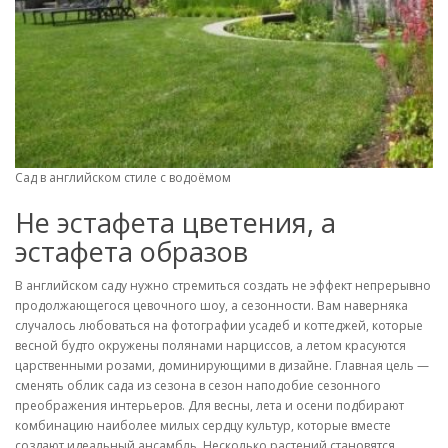
Сад в английском стиле с водоёмом
Не эстафета цветения, а
эстафета образов
В английском саду нужно стремиться создать не эффект непрерывно
продолжающегося цевочного шоу, а сезонности. Вам наверняка
случалось любоваться на фотографии усадеб и коттеджей, которые
весной будто окружены полянами нарциссов, а летом красуются
царственными розами, доминирующими в дизайне. Главная цель —
сменять облик сада из сезона в сезон наподобие сезонного
преображения интерьеров. Для весны, лета и осени подбирают
комбинацию наиболее милых сердцу культур, которые вместе
создают идеальный ансамбль. Несколько растений становятся