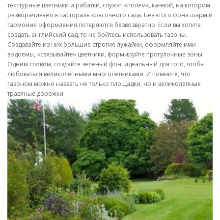
текстурные цветники и рабатки, служат «полем», канвой, на котором
разворачивается пастораль красочного сада. Без этого фона шарм и
гармония оформления потеряются безвозвратно. Если вы хотите
создать английский сад, то не бойтесь использовать газоны.
Создавайте из них большие строгие лужайки, оформляйте ими
водоемы, «связывайте» цветники, формируйте прогулочные зоны.
Одним словом, создайте зеленый фон, идеальный для того, чтобы
любоваться великолепными многолетниками. И помните, что
газоном можно назвать не только площадки, но и великолепные
травяные дорожки.