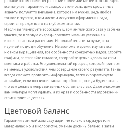
рабатке в этом стиле нет растений более или менее важных. Здесь
все излучает гармонию и самодостаточность, даже крошечные
акценты получат то внимание, которое им нужно. Ведь любое
тонкое искусство, в том числе и искусство оформления сада,
строится прежде всего на глубоком знании.
И если вы планируете воссоздать шарм английского сада у себя на
участке, то в первую очередь проявите именно уважение к
использованным растениям. И полагайтесь не на чутье, а на
научный подход и обучение. Не экономьте время: изучите все
нюансы выращивания, все особенности конкретных видов. Стройте
графики, составляйте каталоги, создавайте целые «дела» на свои
цветники и рабатки. Это увлекательный процесс, который принесет
не меньше удовольствия, чем созерцание своего результата. Так вы
всегда сможете проверить информацию, легко скорректируете
ансамбли, если возникнет такая потребность, всегда будете знать,
что вам делать в непредвиденных обстоятельствах. Даже знакомые
вам культуры могут удивить, а их нрав и особенности агротехники
стоит изучить в деталях.
Цветовой баланс
Гармония в английском саду царит не только в структуре или
материалах, но и в колористке. Умение достичь баланс, а затем