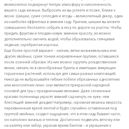
великолепно подчеркнут теплую атмосферу и наполненность
вашего сада жизнью. Выбросить их вы успеете и позже, ближе к
весне. Шишки, сухие соплодия и ягоды – великолепный декор, один
из наиболее эффектных в зимнем саду. Причем, шишки вы можете
совершенно бесплатно собрать в лесу по дороге на участок. Чтобы
придать фруктам и плодам новую зимнюю красоту, их можно
дополнительно смочить водой, чтобы образовалась глянцевая
ледяная, серебристая корочка.
Еще более простой вариант – лапник, ветки можжевельника или
других хвойных, сухие тонкие искривленные прутики, оставшиеся
после осенней обрезки. Из них можно скрутить рождественские
венки, связать их в своеобразные букеты и имитации зимующих
горшечных растений, используя для самых разных композиций.
Никогда не выбрасывайте гибкие побеги обрезанных однолетних
или многолетних лиан: они являются прекрасной нарядной
основой для гры с праздничными венками. Даже сложенные
красиво поленницы украсят зимний сад ничуть не хуже, чем
блестящий зимний дождик! Например, скромная вязанка хвороста,
перехваченная яркой лентой и будто случайно оставленная под
группой хвойных, создаст ощущение, что в этом саду бывают часто,
он наполнен жизнью и теплом. Достаточно подвесить веточку ели
на калитку или забор, украсив ярким бантом – и украшение к