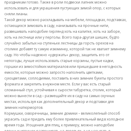
праздникам готово. Также в роли подвески лапник можно
использовать и для украшения пустующих зимой опор, с которых
сняли лианы.
Такой декор можно раскладывать на мебели, площадках, подставках,
остающихся зимовать в саду, нанизывать на прочные нити,
развешивать наподобие гирлянд хоть на калитке, хоть на заборе,
хоть на лестнице или у перголы. Всего пара-другая шишек, будто
случайно забытых на ступеньке лестницы да горсть орехов на
столике добавят ту самую изюминку, которой так не хватает зимнему
саду. Но чтобы надежно «удержать» декор, защитить его от
непогоды, лучше использовать старые корзины, пустые кадки,
горшки из зимостойких материалов или пришедшие в негодность
емкости, которые можно запросто наполнить цветками,
сухоцветами, соплодиями, поставить в них зимние букеты простого
формата и закрепить в нужном месте. Если у вас есть старый
сломанный стул, устойчивая к сырости табуретка, столик, который
можно вынести в сад – размещайте их в саду на самых скучных
местах, используя как дополнительный декор и подставки для
зимних натюрмортов.
Кормушки, скворечницы, зимние домики – великолепный способ
украсить сад и придать ему более привлекательный вид в холодное
время года. Угощения для птиц, к примеру, можно наподобие
елочных игрушек развешивать на деревьях, а не насыпать в