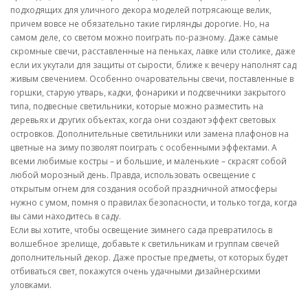
подходящих для уличного декора моделей потрясающе велик,
причем вовсе не обязательно такие гирлянды дорогие. Но, на
самом деле, со светом можно поиграть по-разному. Даже самые
скромные свечи, расставленные на пеньках, лавке или столике, даже
если их укутали для защиты от сырости, ближе к вечеру наполнят сад
живым свечением. Особенно очаровательны свечи, поставленные в
горшки, старую утварь, кадки, фонарики и подсвечники закрытого
типа, подвесные светильники, которые можно разместить на
деревьях и других объектах, когда они создают эффект световых
островков. Дополнительные светильники или замена плафонов на
цветные на зиму позволят поиграть с особенными эффектами. А
всеми любимые костры – и большие, и маленькие – скрасят собой
любой морозный день. Правда, использовать освещение с
открытым огнем для создания особой праздничной атмосферы
нужно с умом, помня о правилах безопасности, и только тогда, когда
вы сами находитесь в саду.
Если вы хотите, чтобы освещение зимнего сада превратилось в
волшебное зрелище, добавьте к светильникам и группам свечей
дополнительный декор. Даже простые предметы, от которых будет
отбиваться свет, покажутся очень удачными дизайнерскими
уловками.