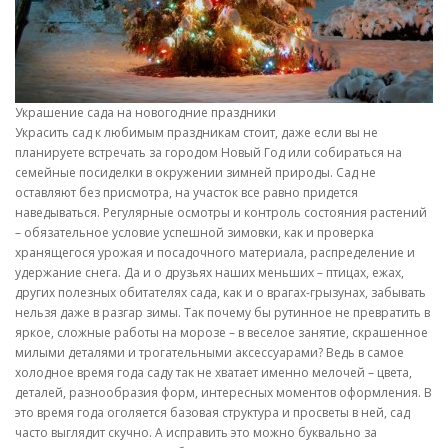
Украшение сада на новогодние праздники
Украсить сад к любимым праздникам стоит, даже если вы не
планируете встречать за городом Новый Год или собираться на
семейные посиделки в окружении зимней природы. Сад не
оставляют без присмотра, на участок все равно придется
наведываться. Регулярные осмотры и контроль состояния растений
– обязательное условие успешной зимовки, как и проверка
хранящегося урожая и посадочного материала, распределение и
удержание снега. Да и о друзьях наших меньших – птицах, ежах,
других полезных обитателях сада, как и о врагах-грызунах, забывать
нельзя даже в разгар зимы. Так почему бы рутинное не превратить в
яркое, сложные работы на морозе – в веселое занятие, скрашенное
милыми деталями и трогательными аксессуарами? Ведь в самое
холодное время года саду так не хватает именно мелочей – цвета,
деталей, разнообразия форм, интересных моментов оформления. В
это время года оголяется базовая структура и просветы в ней, сад
часто выглядит скучно. А исправить это можно буквально за