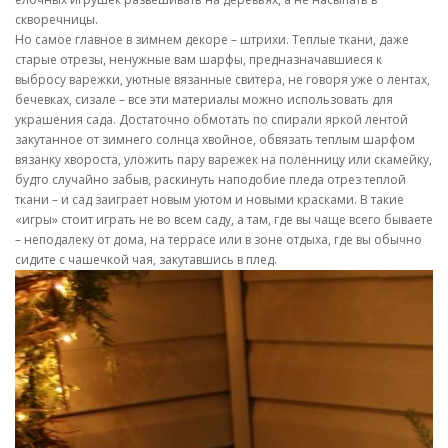
скворечницы.
Но самое главное в зимнем декоре – штрихи. Теплые ткани, даже
старые отрезы, ненужные вам шарфы, предназначавшиеся к
выбросу варежки, уютные вязанные свитера, не говоря уже о лентах,
бечевках, сизале – все эти материалы можно использовать для
украшения сада. Достаточно обмотать по спирали яркой лентой
закутанное от зимнего солнца хвойное, обвязать теплым шарфом
вязанку хвороста, уложить пару варежек на поленницу или скамейку,
будто случайно забыв, раскинуть наподобие пледа отрез теплой
ткани – и сад заиграет новым уютом и новыми красками. В такие
«игры» стоит играть не во всем саду, а там, где вы чаще всего бываете
– неподалеку от дома, на террасе или в зоне отдыха, где вы обычно
сидите с чашечкой чая, закутавшись в плед.