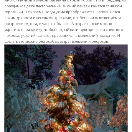
многолетников и злаков, растения с яркой корой… Но в преддверии
праздников даже пасторальный зимний пейзаж кажется слишком
скромным. В то время, когда дома преображаются, наполняются
ярким декором и веселыми красками, особенным освещением и
настроением, о саде часто забывают. А ведь его тоже можно
украсить к празднику, чтобы каждый визит для проверки снежного
покрова, укрытий, запасов превратился в маленький праздник. И
сделать это можно без особых затрат времени и ресурсов.