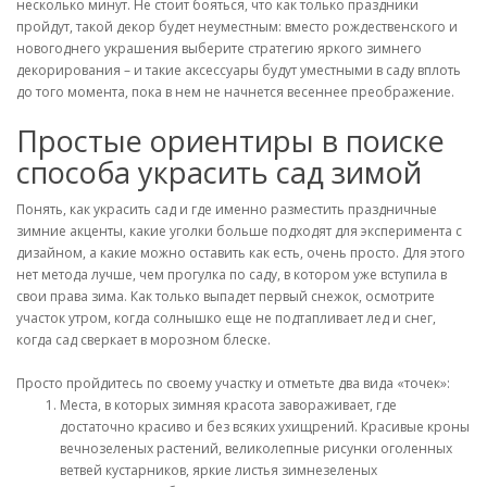
несколько минут. Не стоит бояться, что как только праздники
пройдут, такой декор будет неуместным: вместо рождественского и
новогоднего украшения выберите стратегию яркого зимнего
декорирования – и такие аксессуары будут уместными в саду вплоть
до того момента, пока в нем не начнется весеннее преображение.
Простые ориентиры в поиске
способа украсить сад зимой
Понять, как украсить сад и где именно разместить праздничные
зимние акценты, какие уголки больше подходят для эксперимента с
дизайном, а какие можно оставить как есть, очень просто. Для этого
нет метода лучше, чем прогулка по саду, в котором уже вступила в
свои права зима. Как только выпадет первый снежок, осмотрите
участок утром, когда солнышко еще не подтапливает лед и снег,
когда сад сверкает в морозном блеске.
Просто пройдитесь по своему участку и отметьте два вида «точек»:
Места, в которых зимняя красота завораживает, где
достаточно красиво и без всяких ухищрений. Красивые кроны
вечнозеленых растений, великолепные рисунки оголенных
ветвей кустарников, яркие листья зимнезеленых