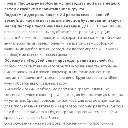
почвы. Процедуру необходимо проводить до 2 раз в неделю
летом с глубоким пропитыванием грунта.
Подкормки для розы вносят 2-3 раза за сезон – ранней
весной, до начала вегетации, в период бутонизации и спустя
месяц-полтора после начала цветения.
Для «Blue River» лучше
использовать специальные удобрения для роз или цветущих
растений, но можно проводить подкормки и по стандартной схеме –
вначале азотными, затем полными, а в третий раз – фосфорно-
калийными удобрениями. Последнюю подкормку для «Blue River»
необходимо внести до начала июля.
Обрезку на «Голубой реке» проводят ранней весной.
Все
побеги после снятия зимнего укрытия укорачивают так, чтобы на
них осталось по 4-6 почек. Поврежденные, сухие или ветви со
следами заболеваний вырезают на пень. Крупные срезы на «Blue
River» обрабатывают садовым варом.
У «Голубой реки» необходимо регулярно срезать отцветшие
соцветия, а лучше и вовсе срезать цветы для букетов еще до момента
их увядания. Срезку проводят так же, как и для всех роз, пригодных
для использования в букетах – над первом хорошо развитым листом.
Чем более оперативно вы будете срезать соцветия, тем дольше и
краше будет цвести «Blue River».
Если основание куста маскировали растениями, то прополки и