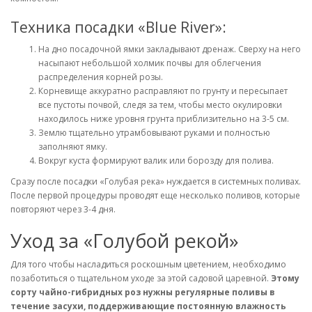
Техника посадки «Blue River»:
На дно посадочной ямки закладывают дренаж. Сверху на него
насыпают небольшой холмик почвы для облегчения
распределения корней розы.
Корневище аккуратно расправляют по грунту и пересыпает
все пустоты почвой, следя за тем, чтобы место окулировки
находилось ниже уровня грунта приблизительно на 3-5 см.
Землю тщательно утрамбовывают руками и полностью
заполняют ямку.
Вокруг куста формируют валик или борозду для полива.
Сразу после посадки «Голубая река» нуждается в системных поливах.
После первой процедуры проводят еще несколько поливов, которые
повторяют через 3-4 дня.
Уход за «Голубой рекой»
Для того чтобы насладиться роскошным цветением, необходимо
позаботиться о тщательном уходе за этой садовой царевной.
Этому
сорту чайно-гибридных роз нужны регулярные поливы в
течение засухи, поддерживающие постоянную влажность