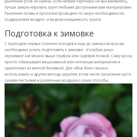
рыхление розе не нужны. Если низкие партнеры не высаживались,
лучше замульчировать грунт любыми доступными вам материалами.
Рыхление почвы и прополки проводите по мере необходимости,
поддерживая воздухо- и водопроницаемость грунта.
Подготовка к зимовке
С приходом первых осенних холодов и еще до заморозков розы
необходимо успеть подготовить к зимовке. «Голубую реку»
окучивают как можно выше торфом или садовой почвой. Саму крону
просто обматывают мешковиной или нетканым материалом и
закрепляют их мягкой бечевкой. Для «Blue River» можно
использовать и другие методы укрытия, в том числе засыпание куста
сухими листьями и различные воздушно-сухие способы.