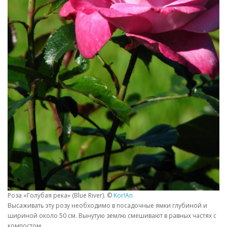
Роза «Голубая река» (Blue River). ©
Kor!An
Высаживать эту розу необходимо в посадочные ямки глубиной и
шириной около 50 см. Вынутую землю смешивают в равных частях с
компостом.