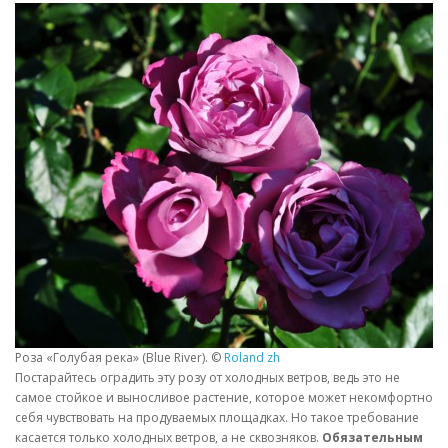
Роза «Голубая река» (Blue River). ©
Roland zh
Постарайтесь оградить эту розу от холодных ветров, ведь это не
самое стойкое и выносливое растение, которое может некомфортно
себя чувствовать на продуваемых площадках. Но такое требование
касается только холодных ветров, а не сквозняков.
Обязательным