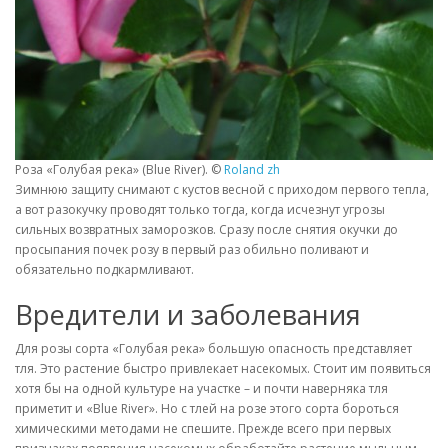
Роза «Голубая река» (Blue River). ©
Roland zh
Зимнюю защиту снимают с кустов весной с приходом первого тепла,
а вот разокучку проводят только тогда, когда исчезнут угрозы
сильных возвратных заморозков. Сразу после снятия окучки до
просыпания почек розу в первый раз обильно поливают и
обязательно подкармливают.
Вредители и заболевания
Для розы сорта «Голубая река» большую опасность представляет
тля. Это растение быстро привлекает насекомых. Стоит им появиться
хотя бы на одной культуре на участке – и почти наверняка тля
приметит и «Blue River». Но с тлей на розе этого сорта бороться
химическими методами не спешите. Прежде всего при первых