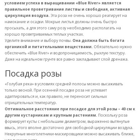
условием успеха в выращивании «Blue River» является
правильное проветривание листвы и свободная, активная
циркуляция воздуха.
Эта роза не очень хорошо реагирует на
намокание и осадки. Мокрые листья должны очень быстро
просыхать, а для этого саму розу необходимо располагать на
хорошо проветриваемых теплых участках.
Уделите внимание и выбору почвы.
Она должна быть богата
органикой и питательными веществами.
Обязательно нужно
обеспечить «Blue River» и водопроницаемость, рыхлую текстуру.
Даже на идеальном грунте все равно закладывают слой дренажа.
Посадка розы
«Голубая река» в условиях средней полосы можно высаживать
только весной. При осенней посадке роза не успевает
адаптироваться и, как правило, не переносит сильных
отрицательных температур.
Оптимальное расстояние при посадке для этой розы – 40 см к
другим кустарникам и крупным растениям.
Поскольку роза
формирует кусты с небольшим диаметром, выраженно вытянутые
ввысь, этого вполне достаточно для свободной циркуляции воздуха.
Некрупные многолетники-маскировщики можно высаживать ближе,