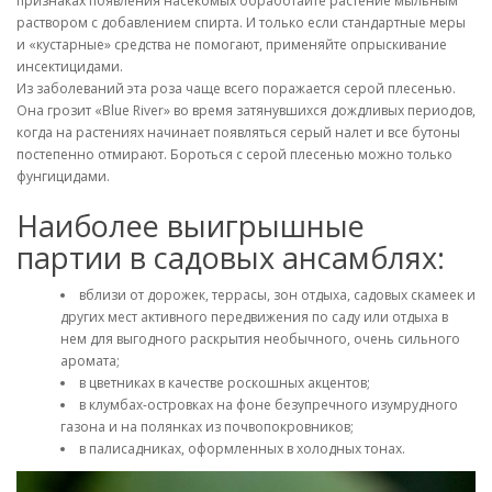
признаках появления насекомых обработайте растение мыльным
раствором с добавлением спирта. И только если стандартные меры
и «кустарные» средства не помогают, применяйте опрыскивание
инсектицидами.
Из заболеваний эта роза чаще всего поражается серой плесенью.
Она грозит «Blue River» во время затянувшихся дождливых периодов,
когда на растениях начинает появляться серый налет и все бутоны
постепенно отмирают. Бороться с серой плесенью можно только
фунгицидами.
Наиболее выигрышные
партии в садовых ансамблях:
вблизи от дорожек, террасы, зон отдыха, садовых скамеек и
других мест активного передвижения по саду или отдыха в
нем для выгодного раскрытия необычного, очень сильного
аромата;
в цветниках в качестве роскошных акцентов;
в клумбах-островках на фоне безупречного изумрудного
газона и на полянках из почвопокровников;
в палисадниках, оформленных в холодных тонах.