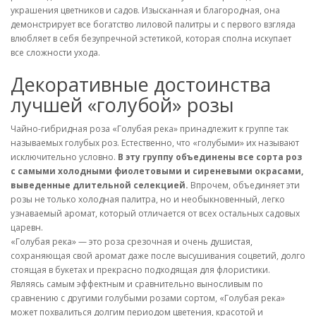
украшения цветников и садов. Изысканная и благородная, она
демонстрирует все богатство лиловой палитры и с первого взгляда
влюбляет в себя безупречной эстетикой, которая сполна искупает
все сложности ухода.
Декоративные достоинства
лучшей «голубой» розы
Чайно-гибридная роза «Голубая река» принадлежит к группе так
называемых голубых роз. Естественно, что «голубыми» их называют
исключительно условно.
В эту группу объединены все сорта роз
с самыми холодными фиолетовыми и сиреневыми окрасами,
выведенные длительной селекцией.
Впрочем, объединяет эти
розы не только холодная палитра, но и необыкновенный, легко
узнаваемый аромат, который отличается от всех остальных садовых
царевн.
«Голубая река» — это роза срезочная и очень душистая,
сохраняющая свой аромат даже после высушивания соцветий, долго
стоящая в букетах и прекрасно подходящая для флористики.
Являясь самым эффектным и сравнительно выносливым по
сравнению с другими голубыми розами сортом, «Голубая река»
может похвалиться долгим периодом цветения, красотой и