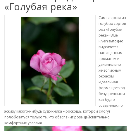
«Голубая река»
Самая яркая из
голубых сортов
роз «Голубая
река» (Blue
River) выгодно
выделяется
насыщенным
ароматом и
удивительно
живописным
окрасом.
Идеальная
форма цветков,
безупречных и
как будто
созданных по
эскизу какого-нибудь художника – роскошь, которой смогут
полюбоваться только те, кто обеспечит розе действительно
комфортные условия.