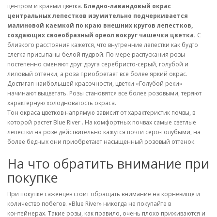
центром и краями цветка.
Бледно-лавандовый окрас
центральных лепестков изумительно подчеркивается
малиновой каемкой по краю внешних кругов лепестков,
создающих своеобразный ореол вокруг чашечки цветка.
С
близкого расстояния кажется, что внутренние лепестки как будто
слегка присыпаны белой пудрой. По мере распускания розы
постепенно сменяют друг друга серебристо-серый, голубой и
лиловый оттенки, а роза приобретает все более яркий окрас.
Достигая наибольшей красочности, цветки «Голубой реки»
начинают выцветать. Розы становятся все более розовыми, теряют
характерную холодноватость окраса.
Тон окраса цветков напрямую зависит от характеристик почвы, в
которой растет Blue River . На комфортных почвах самые светлые
лепестки на розе действительно кажутся почти серо-голубыми, на
более бедных они приобретают насыщенный розовый оттенок.
На что обратить внимание при
покупке
При покупке саженцев стоит обращать внимание на корневище и
количество побегов. «Blue River» никогда не покупайте в
контейнерах. Такие розы, как правило, очень плохо приживаются и