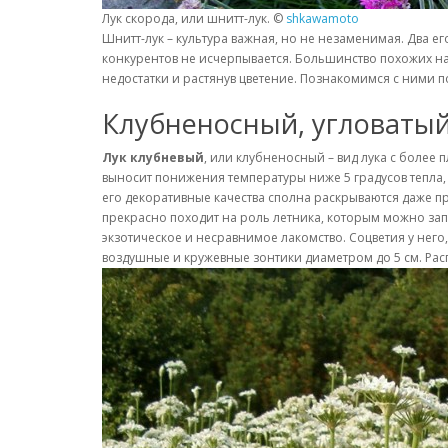
Лук скорода, или шнитт-лук. ©
shkawamoto
Шнитт-лук – культура важная, но не незаменимая. Два его
конкурентов не исчерпывается. Большинство похожих на 
недостатки и растянув цветение. Познакомимся с ними 
Клубненосный, угловатый
Лук клубневый
, или клубненосный – вид лука с боле
выносит понижения температуры ниже 5 градусов тепла,
его декоративные качества сполна раскрываются даже пр
прекрасно походит на роль летника, которым можно зап
экзотическое и несравнимое лакомство. Соцветия у него
воздушные и кружевные зонтики диаметром до 5 см. Распу