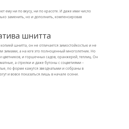
ют ему ни по вкусу, ни по красоте. И даже ими число
лько заменить, но и дополнить, компенсировав
натива шнитта
копией шнитта, он не отличается зимостойкостью и не
ми зимами, а на юге это полноценный многолетник. Но
и цветников, и горшечных садов, оранжерей, теплиц. Он
тные, а стрелки и даже бутоны с соцветиями –
стые, по форме кажутся звездчатыми и собраны в
гут и вовсе показаться лишь в начале осени.