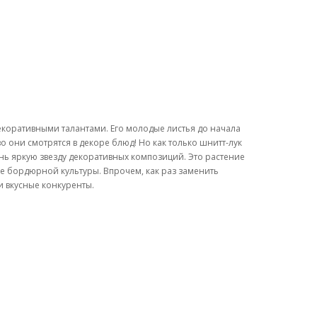
екоративными талантами. Его молодые листья до начала
во они смотрятся в декоре блюд! Но как только шнитт-лук
ень яркую звезду декоративных композиций. Это растение
ве бордюрной культуры. Впрочем, как раз заменить
и вкусные конкуренты.