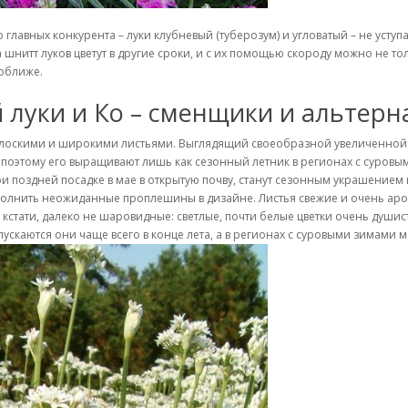
 главных конкурента – луки клубневый (туберозум) и угловатый – не уступа
шнитт луков цветут в другие сроки, и с их помощью скороду можно не то
поближе.
 луки и Ко – сменщики и альтер
е плоскими и широкими листьями. Выглядящий своеобразной увеличенной 
 поэтому его выращивают лишь как сезонный летник в регионах с суровы
и поздней посадке в мае в открытую почву, станут сезонным украшением 
олнить неожиданные проплешины в дизайне. Листья свежие и очень арома
, кстати, далеко не шаровидные: светлые, почти белые цветки очень души
скаются они чаще всего в конце лета, а в регионах с суровыми зимами мо