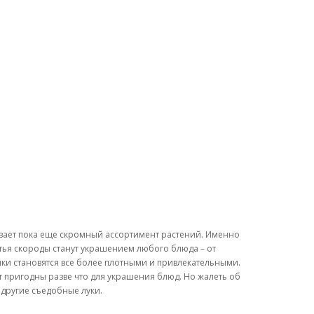
шивает пока еще скромный ассортимент растений. Именно
тья скороды станут украшением любого блюда – от
тики становятся все более плотными и привлекательными.
ут пригодны разве что для украшения блюд. Но жалеть об
 другие съедобные луки.