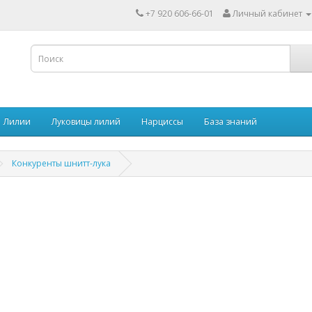
+7 920 606-66-01
Личный кабинет
Лилии
Луковицы лилий
Нарциссы
База знаний
Конкуренты шнитт-лука