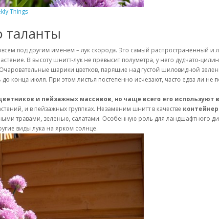
kly Things
о таланты
овсем под другим именем – лук скорода. Это самый распространенный и 
стение. В высоту шнитт-лук не превысит полуметра, у него дудчато-цили
 Очаровательные шарики цветков, парящие над густой шиловидной зелен
ь до конца июля. При этом листья постепенно исчезают, часто едва ли не 
цветников и пейзажных массивов, но чаще всего его используют 
стений, и в пейзажных группках. Незаменим шнитт в качестве
контейнер
ряными травами, зеленью, салатами. Особенную роль для ландшафтного ди
угие виды лука на ярком солнце.