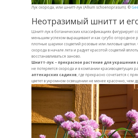
Лук скорода, или шнитт-лук (Allium schoenoprasum). ©
Gee
Неотразимый шнитт и ег
Шнитт-лук в ботанических классификациях фигурирует с
меньшим успехом выращивают и как сугубо огородное ра
плотные шарики соцветий розовые или лиловые цветки.
скорода в начале лета и радует красотой соцветий вплот
восстанавливаться заново.
Шнитт-лук – прекрасное растение для украшения 
не потеряется скорода и в компании красивоцветущих ра
аптекарских садиков
, где прекрасно сочетается с п
цветет в укромном освещении не менее красочно, чем др