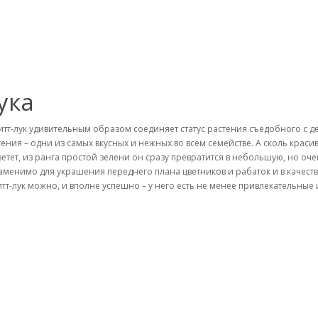
ука
тт-лук удивительным образом соединяет статус растения съедобного с д
тения – одни из самых вкусных и нежных во всем семействе. А сколь краси
ветет, из ранга простой зелени он сразу превратится в небольшую, но оч
аменимо для украшения переднего плана цветников и рабаток и в качест
тт-лук можно, и вполне успешно – у него есть не менее привлекательные 