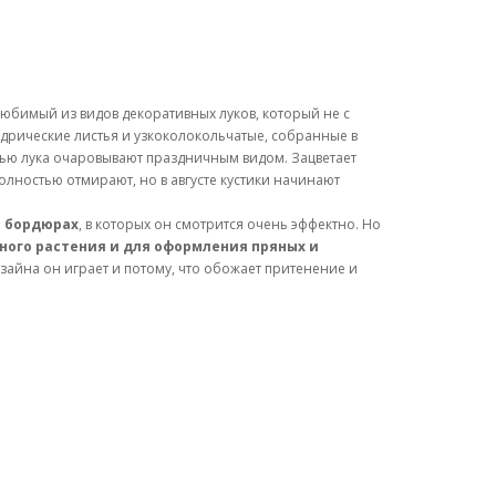
любимый из видов декоративных луков, который не с
ндрические листья и узкоколокольчатые, собранные в
ью лука очаровывают праздничным видом. Зацветает
полностью отмирают, но в августе кустики начинают
в бордюрах
, в которых он смотрится очень эффектно. Но
ного растения и для оформления пряных и
зайна он играет и потому, что обожает притенение и