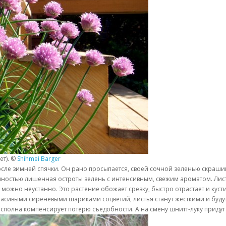
ет). ©
Shihmei Barger
 после зимней спячки. Он рано просыпается, своей сочной зеленью скра
олностью лишенная остроты зелень с интенсивным, свежим ароматом. Лис
а можно неустанно. Это растение обожает срезку, быстро отрастает и кус
 красивыми сиреневыми шариками соцветий, листья станут жесткими и буд
 сполна компенсирует потерю съедобности. А на смену шнитт-луку придут