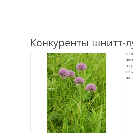
Конкуренты шнитт-л
Шни
цве
зац
нез
шни