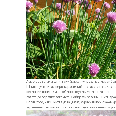
Лук скорода, или шнитт-лук (также лук-резанец, лук-сибул
Шнитт-лук в числе первых растений появляется в садах
весенний шнитт-лук особенно вкусен. У него нежная, п
салата до горячих лакомств. Собирать зелень шнитт-лук
После того, как шнитт лук зацветет, украсившись очень
утраченных возможностях не стоит: цветение шнитт-лука