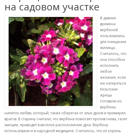
на садовом участке
В давние
времена
вербеной
пользовались
для очищения
жилища.
Считалось, что
она способна
исполнить
любое
желание, если
ею натереться.
Кельтские
жрецы
готовили из
вербены
напиток любви, который, также оберегал от злых духов и примирял
врагов. В старину считали, что вербена помогает против гнева, гасит
эмоции, приводит в весёлое расположение духа. Вербену
использовали и в народной медицине. Считалось, что её корень