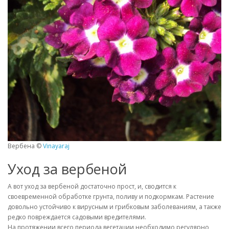
Вербена ©
Vinayaraj
Уход за вербеной
А вот уход за вербеной достаточно прост, и, сводится к
своевременной обработке грунта, поливу и подкормкам. Растение
довольно устойчиво к вирусным и грибковым заболеваниям, а также
редко повреждается садовыми вредителями.
На протяжении всего периода вегетации необходимо регулярно