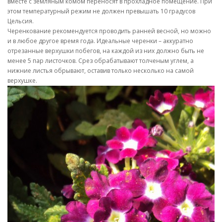
вместе с земляным комом переносят в прохладное помещение. При
этом температурный режим не должен превышать 10 градусов
Цельсия.
Черенкование рекомендуется проводить ранней весной, но можно
и в любое другое время года. Идеальные черенки – аккуратно
отрезанные верхушки побегов, на каждой из них должно быть не
менее 5 пар листочков. Срез обрабатывают толченым углем, а
нижние листья обрывают, оставив только несколько на самой
верхушке.